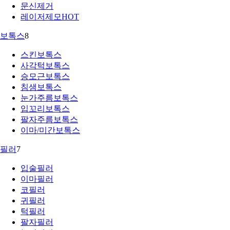
문신제거
레이저제모
HOT
보톡스
8
스킨보톡스
사각턱보톡스
승모근보톡스
침샘보톡스
눈가주름보톡스
입꼬리보톡스
팔자주름보톡스
이마/미간보톡스
필러
7
입술필러
이마필러
코필러
귀필러
턱필러
팔자필러