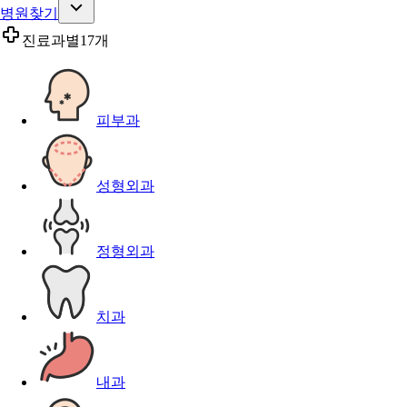
병원찾기
진료과별
17개
피부과
성형외과
정형외과
치과
내과