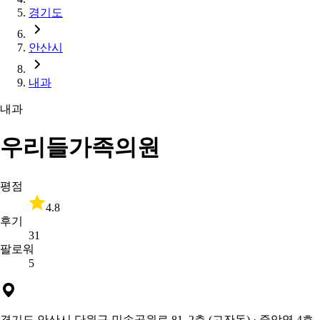
경기도
안산시
내과
내과
우리들가족의원
평점
4.8
후기
31
팔로워
5
경기도 안산시 단원구 민속공원로 81, 2층 (고잔동)
· 중앙역 4호