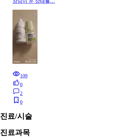
장님이 눈 상태를…
109
0
2
0
진료/시술
진료과목