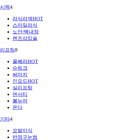
시력
4
라식라섹
HOT
스마일라식
노안/백내장
렌즈삽입술
리프팅
8
울쎄라
HOT
슈링크
써마지
인모드
HOT
실리프팅
덴서티
볼뉴머
온다
기타
4
모발이식
반영구눈썹