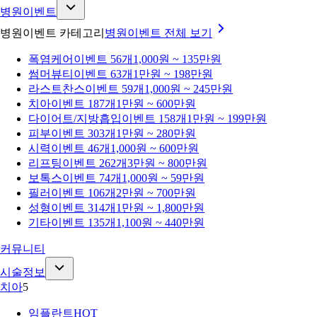
병원이벤트
병원이벤트 카테고리
병원이벤트
전체 보기
폭염케어
이벤트 56개
1,000원 ~ 135만원
썸머뷰티
이벤트 63개
1만원 ~ 198만원
라스트찬스
이벤트 59개
1,000원 ~ 245만원
치아
이벤트 187개
1만원 ~ 600만원
다이어트/지방흡입
이벤트 158개
1만원 ~ 199만원
피부
이벤트 303개
1만원 ~ 280만원
시력
이벤트 46개
1,000원 ~ 600만원
리프팅
이벤트 262개
3만원 ~ 800만원
보톡스
이벤트 74개
1,000원 ~ 59만원
필러
이벤트 106개
2만원 ~ 700만원
성형
이벤트 314개
1만원 ~ 1,800만원
기타
이벤트 135개
1,100원 ~ 440만원
커뮤니티
시술정보
치아
5
임플란트
HOT