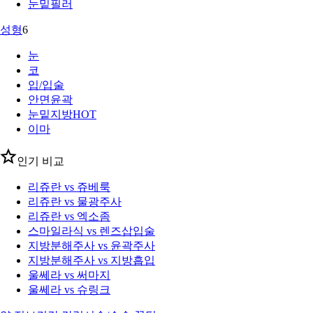
눈밑필러
성형
6
눈
코
입/입술
안면윤곽
눈밑지방
HOT
이마
인기 비교
리쥬란 vs 쥬베룩
리쥬란 vs 물광주사
리쥬란 vs 엑소좀
스마일라식 vs 렌즈삽입술
지방분해주사 vs 윤곽주사
지방분해주사 vs 지방흡입
울쎄라 vs 써마지
울쎄라 vs 슈링크