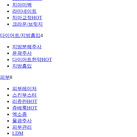
치아미백
라미네이트
치아교정
HOT
크라운/브릿지
다이어트/지방흡입
4
지방분해주사
윤곽주사
다이어트한약
HOT
지방흡입
피부
8
피부레이저
스킨부스터
리쥬란
HOT
쥬베룩
HOT
엑소좀
물광주사
피부관리
LDM