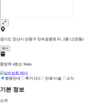
경기도 안산시 단원구 민속공원로 81, 2층 (고잔동)
복사
중앙역 4호선
364m
병원안내
후기 (31)
진료/시술
소식
기본 정보
소개