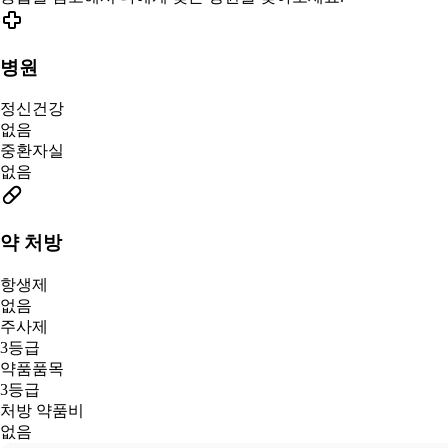
병원
정신건강
없음
중환자실
없음
약 처방
항생제
없음
주사제
3등급
약품품목
3등급
처방 약품비
없음