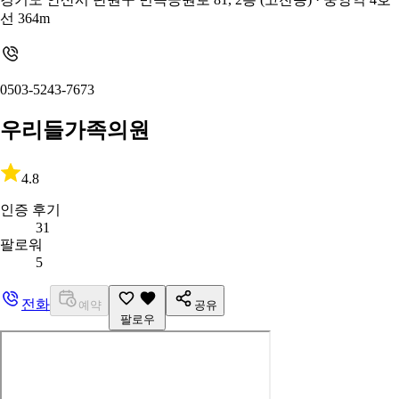
선 364m
0503-5243-7673
우리들가족의원
4.8
인증 후기
31
팔로워
5
전화
예약
공유
팔로우