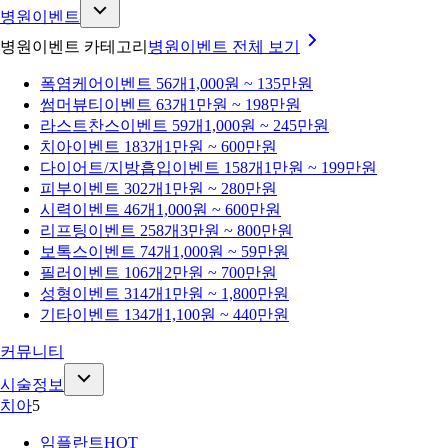
병원이벤트
병원이벤트 카테고리
병원이벤트
전체 보기
폭염케어
이벤트 56개
1,000원 ~ 135만원
썸머뷰티
이벤트 63개
1만원 ~ 198만원
라스트찬스
이벤트 59개
1,000원 ~ 245만원
치아
이벤트 183개
1만원 ~ 600만원
다이어트/지방흡입
이벤트 158개
1만원 ~ 199만원
피부
이벤트 302개
1만원 ~ 280만원
시력
이벤트 46개
1,000원 ~ 600만원
리프팅
이벤트 258개
3만원 ~ 800만원
보톡스
이벤트 74개
1,000원 ~ 59만원
필러
이벤트 106개
2만원 ~ 700만원
성형
이벤트 314개
1만원 ~ 1,800만원
기타
이벤트 134개
1,100원 ~ 440만원
커뮤니티
시술정보
치아
5
임플란트
HOT