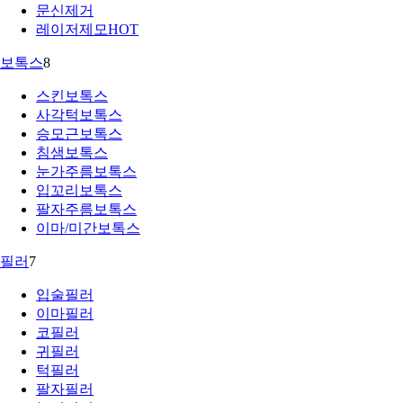
문신제거
레이저제모
HOT
보톡스
8
스킨보톡스
사각턱보톡스
승모근보톡스
침샘보톡스
눈가주름보톡스
입꼬리보톡스
팔자주름보톡스
이마/미간보톡스
필러
7
입술필러
이마필러
코필러
귀필러
턱필러
팔자필러