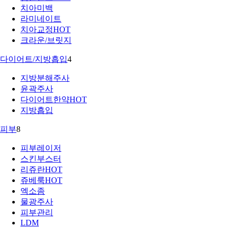
치아미백
라미네이트
치아교정
HOT
크라운/브릿지
다이어트/지방흡입
4
지방분해주사
윤곽주사
다이어트한약
HOT
지방흡입
피부
8
피부레이저
스킨부스터
리쥬란
HOT
쥬베룩
HOT
엑소좀
물광주사
피부관리
LDM