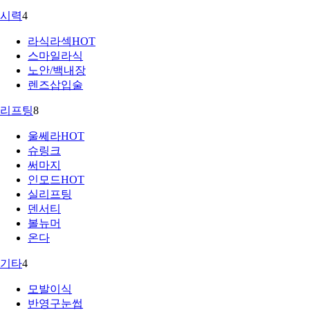
시력
4
라식라섹
HOT
스마일라식
노안/백내장
렌즈삽입술
리프팅
8
울쎄라
HOT
슈링크
써마지
인모드
HOT
실리프팅
덴서티
볼뉴머
온다
기타
4
모발이식
반영구눈썹