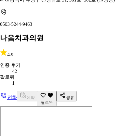
0503-5244-9463
나음치과의원
4.9
인증 후기
42
팔로워
1
전화
예약
공유
팔로우