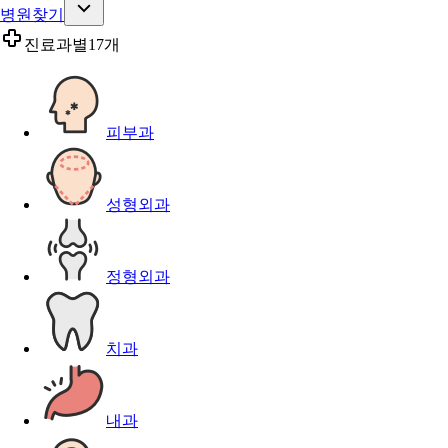
병원찾기
진료과별
17개
피부과
성형외과
정형외과
치과
내과