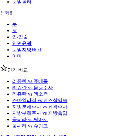
눈밑필러
성형
6
눈
코
입/입술
안면윤곽
눈밑지방
HOT
이마
인기 비교
리쥬란 vs 쥬베룩
리쥬란 vs 물광주사
리쥬란 vs 엑소좀
스마일라식 vs 렌즈삽입술
지방분해주사 vs 윤곽주사
지방분해주사 vs 지방흡입
울쎄라 vs 써마지
울쎄라 vs 슈링크