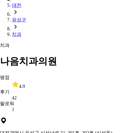
대전
유성구
치과
치과
나음치과의원
평점
4.9
후기
42
팔로워
1
대전광역시 유성구 신성남로 51, 301호, 302호 (신성동)