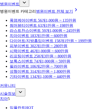
병원이벤트
병원이벤트 카테고리
병원이벤트
전체 보기
폭염케어
이벤트 56개
1,000원 ~ 135만원
썸머뷰티
이벤트 63개
1만원 ~ 198만원
라스트찬스
이벤트 59개
1,000원 ~ 245만원
치아
이벤트 183개
1만원 ~ 600만원
다이어트/지방흡입
이벤트 158개
1만원 ~ 199만원
피부
이벤트 302개
1만원 ~ 280만원
시력
이벤트 46개
1,000원 ~ 600만원
리프팅
이벤트 258개
3만원 ~ 800만원
보톡스
이벤트 74개
1,000원 ~ 59만원
필러
이벤트 106개
2만원 ~ 700만원
성형
이벤트 314개
1만원 ~ 1,800만원
기타
이벤트 134개
1,100원 ~ 440만원
커뮤니티
시술정보
치아
5
임플란트
HOT