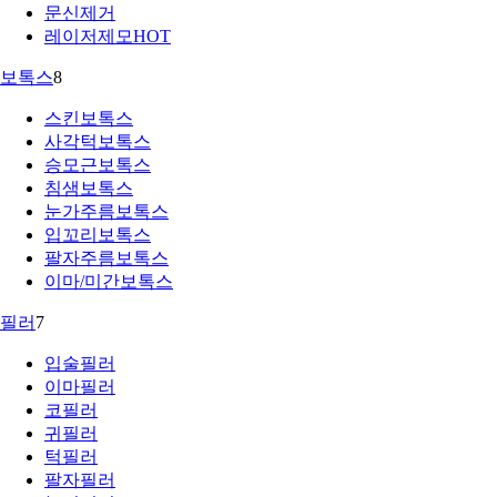
문신제거
레이저제모
HOT
보톡스
8
스킨보톡스
사각턱보톡스
승모근보톡스
침샘보톡스
눈가주름보톡스
입꼬리보톡스
팔자주름보톡스
이마/미간보톡스
필러
7
입술필러
이마필러
코필러
귀필러
턱필러
팔자필러