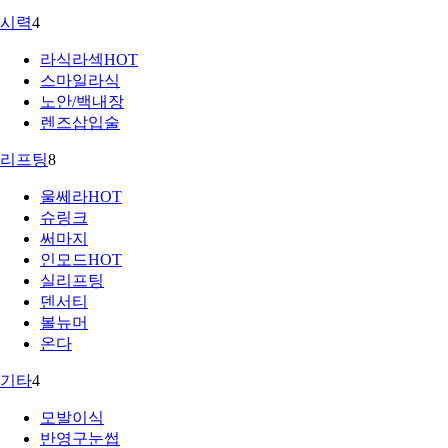
시력
4
라식라섹
HOT
스마일라식
노안/백내장
렌즈삽입술
리프팅
8
울쎄라
HOT
슈링크
써마지
인모드
HOT
실리프팅
덴서티
볼뉴머
온다
기타
4
모발이식
반영구눈썹