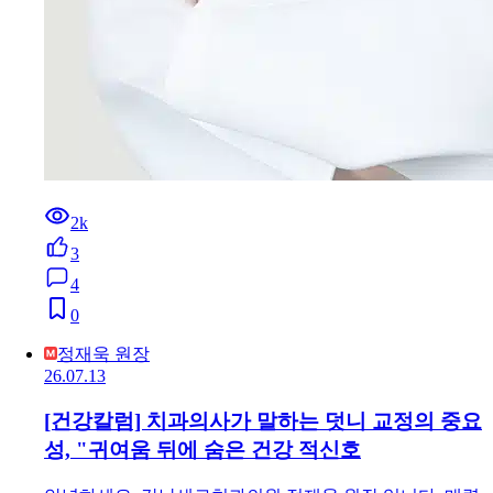
2k
3
4
0
정재욱 원장
26.07.13
[건강칼럼] 치과의사가 말하는 덧니 교정의 중요
성, "귀여움 뒤에 숨은 건강 적신호