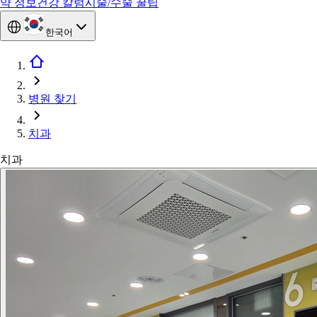
약 정보
건강 칼럼
시술/수술 꿀팁
한국어
병원 찾기
치과
치과