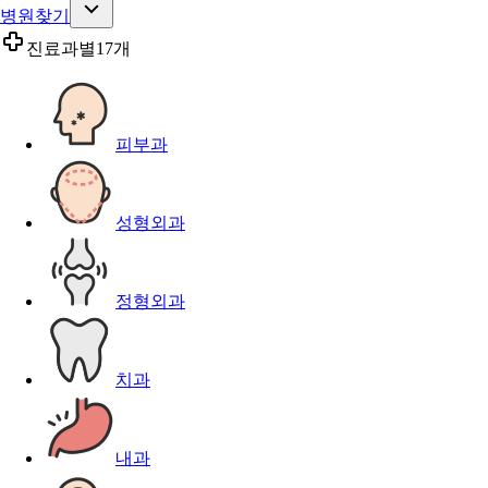
병원찾기
진료과별
17개
피부과
성형외과
정형외과
치과
내과