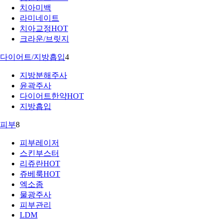
치아미백
라미네이트
치아교정
HOT
크라운/브릿지
다이어트/지방흡입
4
지방분해주사
윤곽주사
다이어트한약
HOT
지방흡입
피부
8
피부레이저
스킨부스터
리쥬란
HOT
쥬베룩
HOT
엑소좀
물광주사
피부관리
LDM