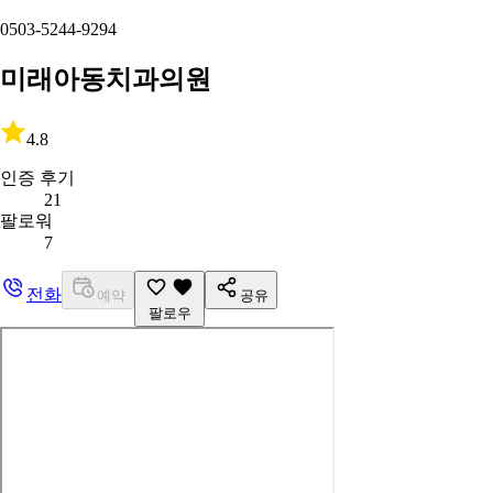
0503-5244-9294
미래아동치과의원
4.8
인증 후기
21
팔로워
7
전화
예약
공유
팔로우