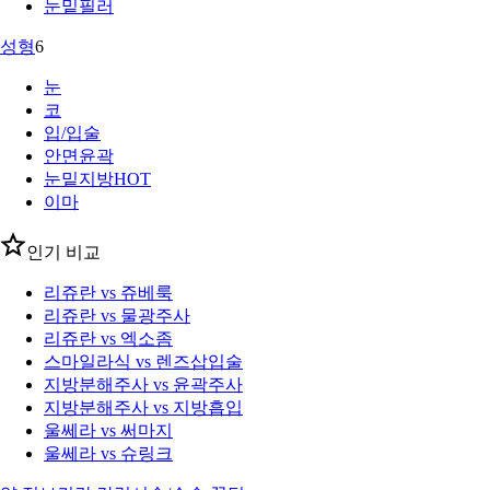
눈밑필러
성형
6
눈
코
입/입술
안면윤곽
눈밑지방
HOT
이마
인기 비교
리쥬란 vs 쥬베룩
리쥬란 vs 물광주사
리쥬란 vs 엑소좀
스마일라식 vs 렌즈삽입술
지방분해주사 vs 윤곽주사
지방분해주사 vs 지방흡입
울쎄라 vs 써마지
울쎄라 vs 슈링크