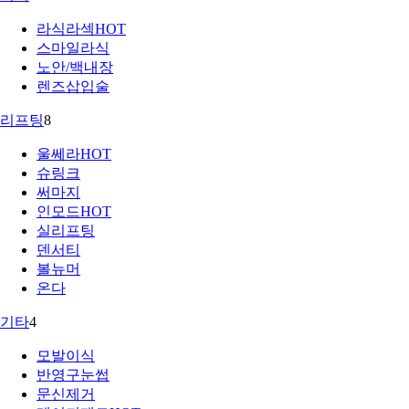
라식라섹
HOT
스마일라식
노안/백내장
렌즈삽입술
리프팅
8
울쎄라
HOT
슈링크
써마지
인모드
HOT
실리프팅
덴서티
볼뉴머
온다
기타
4
모발이식
반영구눈썹
문신제거