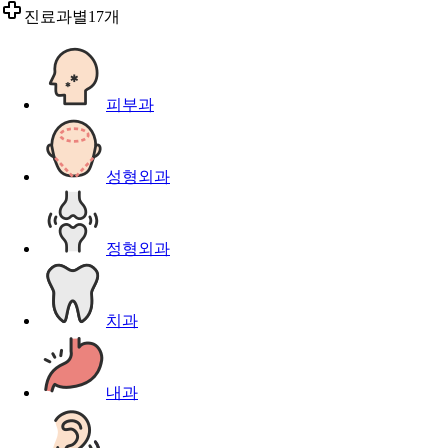
진료과별
17개
피부과
성형외과
정형외과
치과
내과