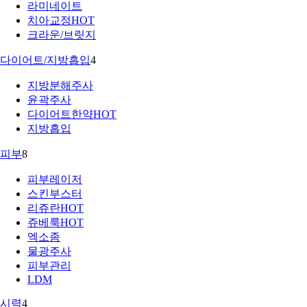
라미네이트
치아교정
HOT
크라운/브릿지
다이어트/지방흡입
4
지방분해주사
윤곽주사
다이어트한약
HOT
지방흡입
피부
8
피부레이저
스킨부스터
리쥬란
HOT
쥬베룩
HOT
엑소좀
물광주사
피부관리
LDM
시력
4