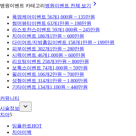
병원이벤트 카테고리
병원이벤트
전체 보기
폭염케어
이벤트 56개
1,000원 ~ 135만원
썸머뷰티
이벤트 63개
1만원 ~ 198만원
라스트찬스
이벤트 59개
1,000원 ~ 245만원
치아
이벤트 186개
1만원 ~ 600만원
다이어트/지방흡입
이벤트 158개
1만원 ~ 199만원
피부
이벤트 302개
1만원 ~ 280만원
시력
이벤트 46개
1,000원 ~ 600만원
리프팅
이벤트 258개
3만원 ~ 800만원
보톡스
이벤트 74개
1,000원 ~ 59만원
필러
이벤트 106개
2만원 ~ 700만원
성형
이벤트 314개
1만원 ~ 1,800만원
기타
이벤트 134개
1,100원 ~ 440만원
커뮤니티
시술정보
치아
5
임플란트
HOT
치아미백