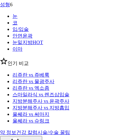
성형
6
눈
코
입/입술
안면윤곽
눈밑지방
HOT
이마
인기 비교
리쥬란 vs 쥬베룩
리쥬란 vs 물광주사
리쥬란 vs 엑소좀
스마일라식 vs 렌즈삽입술
지방분해주사 vs 윤곽주사
지방분해주사 vs 지방흡입
울쎄라 vs 써마지
울쎄라 vs 슈링크
약 정보
건강 칼럼
시술/수술 꿀팁