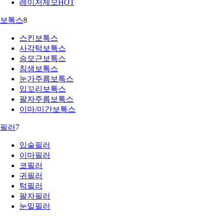
레이저제모
HOT
보톡스
8
스킨보톡스
사각턱보톡스
승모근보톡스
침샘보톡스
눈가주름보톡스
입꼬리보톡스
팔자주름보톡스
이마/미간보톡스
필러
7
입술필러
이마필러
코필러
귀필러
턱필러
팔자필러
눈밑필러