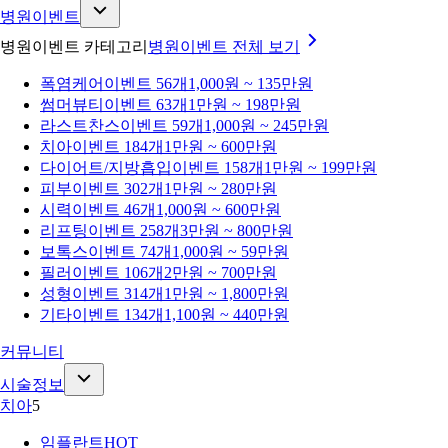
병원이벤트
병원이벤트 카테고리
병원이벤트
전체 보기
폭염케어
이벤트 56개
1,000원 ~ 135만원
썸머뷰티
이벤트 63개
1만원 ~ 198만원
라스트찬스
이벤트 59개
1,000원 ~ 245만원
치아
이벤트 184개
1만원 ~ 600만원
다이어트/지방흡입
이벤트 158개
1만원 ~ 199만원
피부
이벤트 302개
1만원 ~ 280만원
시력
이벤트 46개
1,000원 ~ 600만원
리프팅
이벤트 258개
3만원 ~ 800만원
보톡스
이벤트 74개
1,000원 ~ 59만원
필러
이벤트 106개
2만원 ~ 700만원
성형
이벤트 314개
1만원 ~ 1,800만원
기타
이벤트 134개
1,100원 ~ 440만원
커뮤니티
시술정보
치아
5
임플란트
HOT