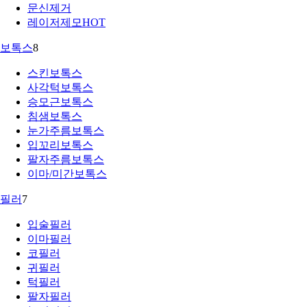
문신제거
레이저제모
HOT
보톡스
8
스킨보톡스
사각턱보톡스
승모근보톡스
침샘보톡스
눈가주름보톡스
입꼬리보톡스
팔자주름보톡스
이마/미간보톡스
필러
7
입술필러
이마필러
코필러
귀필러
턱필러
팔자필러