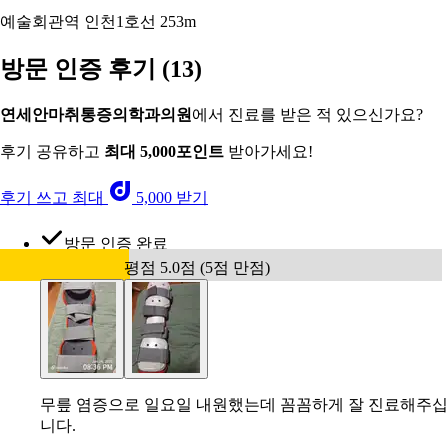
예술회관역 인천1호선
253m
방문 인증 후기
(13)
연세안마취통증의학과의원
에서 진료를 받은 적 있으신가요?
후기 공유하고
최대 5,000포인트
받아가세요!
후기 쓰고 최대
5,000 받기
방문 인증 완료
평점 5.0점 (5점 만점)
무릎 염증으로 일요일 내원했는데 꼼꼼하게 잘 진료해주십
니다.