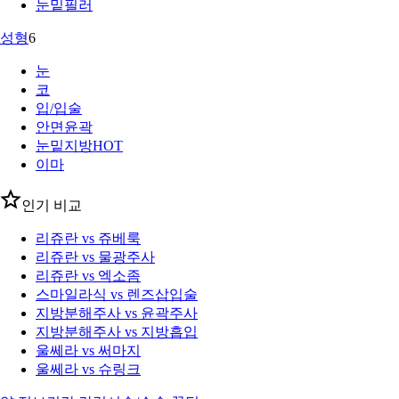
눈밑필러
성형
6
눈
코
입/입술
안면윤곽
눈밑지방
HOT
이마
인기 비교
리쥬란 vs 쥬베룩
리쥬란 vs 물광주사
리쥬란 vs 엑소좀
스마일라식 vs 렌즈삽입술
지방분해주사 vs 윤곽주사
지방분해주사 vs 지방흡입
울쎄라 vs 써마지
울쎄라 vs 슈링크