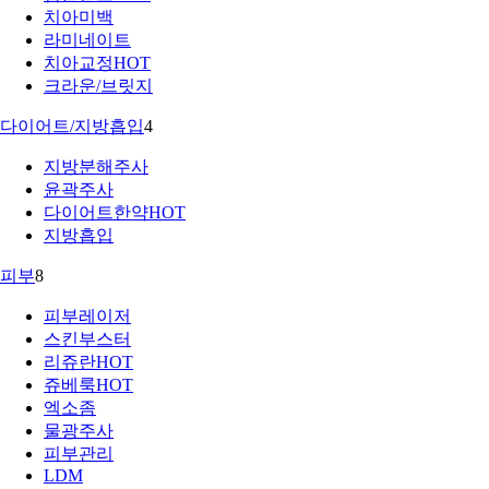
치아미백
라미네이트
치아교정
HOT
크라운/브릿지
다이어트/지방흡입
4
지방분해주사
윤곽주사
다이어트한약
HOT
지방흡입
피부
8
피부레이저
스킨부스터
리쥬란
HOT
쥬베룩
HOT
엑소좀
물광주사
피부관리
LDM