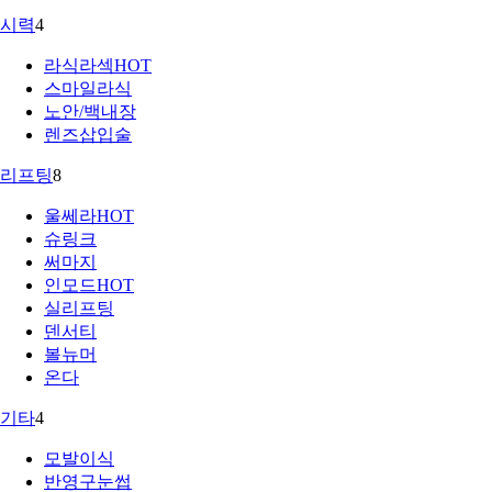
시력
4
라식라섹
HOT
스마일라식
노안/백내장
렌즈삽입술
리프팅
8
울쎄라
HOT
슈링크
써마지
인모드
HOT
실리프팅
덴서티
볼뉴머
온다
기타
4
모발이식
반영구눈썹