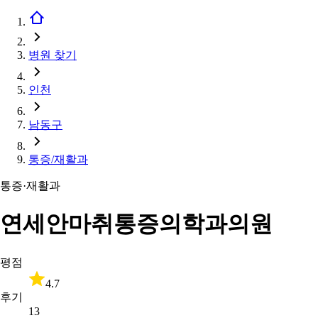
병원 찾기
인천
남동구
통증/재활과
통증·재활과
연세안마취통증의학과의원
평점
4.7
후기
13