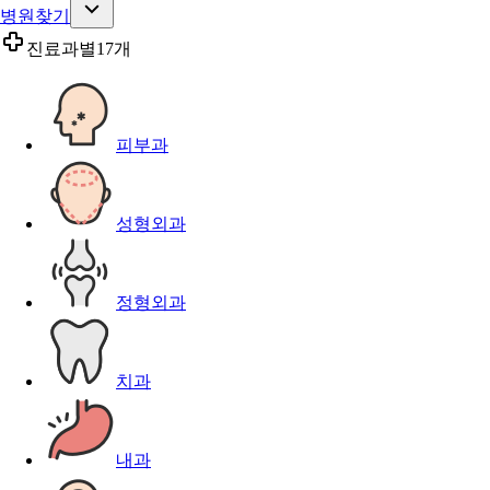
병원찾기
진료과별
17개
피부과
성형외과
정형외과
치과
내과