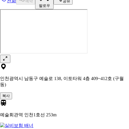
전화
예약
공유
팔로우
인천광역시 남동구 예술로 138, 이토타워 4층 409~412호 (구월
동)
복사
예술회관역 인천1호선
253m