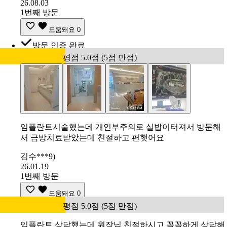
26.08.03
1번째 방문
도움돼요
0
방문 인증 완료
평점 5.0점 (5점 만점)
임플란트시술했는데 개인부주의로 실밥이터져서 방문해
서 금방치료받았는데 친절하고 편햇어요
김수***9)
26.01.19
1번째 방문
도움돼요
0
평점 5.0점 (5점 만점)
임플란트 상담했는데 원장님 친절하시고 꼼꼼하게 상담해