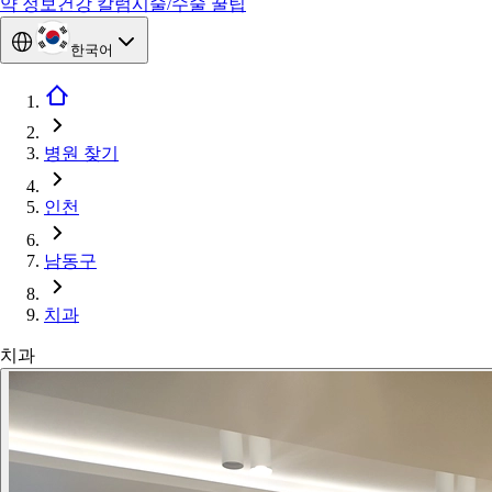
약 정보
건강 칼럼
시술/수술 꿀팁
한국어
병원 찾기
인천
남동구
치과
치과