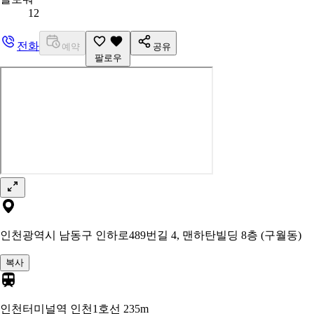
12
전화
예약
공유
팔로우
인천광역시 남동구 인하로489번길 4, 맨하탄빌딩 8층 (구월동)
복사
인천터미널역 인천1호선
235m