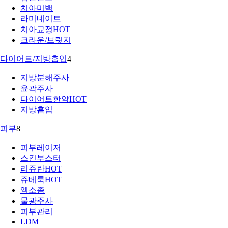
치아미백
라미네이트
치아교정
HOT
크라운/브릿지
다이어트/지방흡입
4
지방분해주사
윤곽주사
다이어트한약
HOT
지방흡입
피부
8
피부레이저
스킨부스터
리쥬란
HOT
쥬베룩
HOT
엑소좀
물광주사
피부관리
LDM