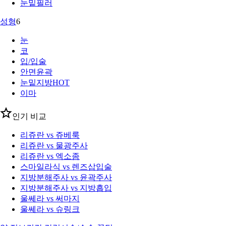
눈밑필러
성형
6
눈
코
입/입술
안면윤곽
눈밑지방
HOT
이마
인기 비교
리쥬란 vs 쥬베룩
리쥬란 vs 물광주사
리쥬란 vs 엑소좀
스마일라식 vs 렌즈삽입술
지방분해주사 vs 윤곽주사
지방분해주사 vs 지방흡입
울쎄라 vs 써마지
울쎄라 vs 슈링크