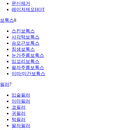
문신제거
레이저제모
HOT
보톡스
8
스킨보톡스
사각턱보톡스
승모근보톡스
침샘보톡스
눈가주름보톡스
입꼬리보톡스
팔자주름보톡스
이마/미간보톡스
필러
7
입술필러
이마필러
코필러
귀필러
턱필러
팔자필러