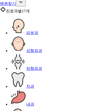
병원찾기
진료과별
17개
피부과
성형외과
정형외과
치과
내과