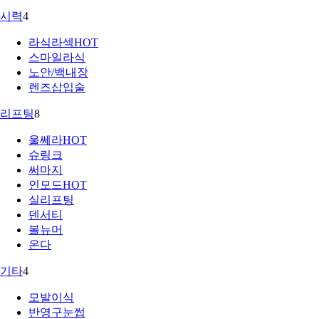
시력
4
라식라섹
HOT
스마일라식
노안/백내장
렌즈삽입술
리프팅
8
울쎄라
HOT
슈링크
써마지
인모드
HOT
실리프팅
덴서티
볼뉴머
온다
기타
4
모발이식
반영구눈썹