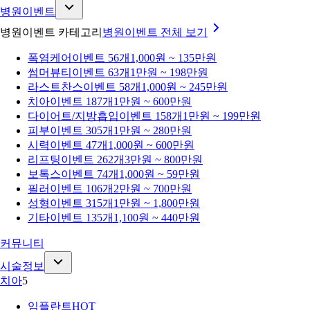
병원이벤트
병원이벤트 카테고리
병원이벤트
전체 보기
폭염케어
이벤트 56개
1,000원 ~ 135만원
썸머뷰티
이벤트 63개
1만원 ~ 198만원
라스트찬스
이벤트 58개
1,000원 ~ 245만원
치아
이벤트 187개
1만원 ~ 600만원
다이어트/지방흡입
이벤트 158개
1만원 ~ 199만원
피부
이벤트 305개
1만원 ~ 280만원
시력
이벤트 47개
1,000원 ~ 600만원
리프팅
이벤트 262개
3만원 ~ 800만원
보톡스
이벤트 74개
1,000원 ~ 59만원
필러
이벤트 106개
2만원 ~ 700만원
성형
이벤트 315개
1만원 ~ 1,800만원
기타
이벤트 135개
1,100원 ~ 440만원
커뮤니티
시술정보
치아
5
임플란트
HOT