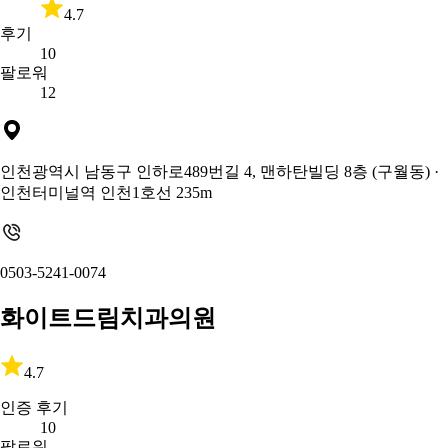
4.7
후기
10
팔로워
12
인천광역시 남동구 인하로489번길 4, 맨하탄빌딩 8층 (구월동)
·
인천터미널역 인천1호선 235m
0503-5241-0074
화이트드림치과의원
4.7
인증 후기
10
팔로워