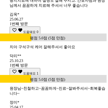
충치치료에 대하여 설명도 잘해 주시고. 간호사님과 원장
님께서 꼼꼼하게 치료해 주셔서 너무 좋습니다
김옥*
25.06.27
1번째 방문
도움돼요
0
평점 5.0점 (5점 만점)
치아 구석구석 케어 잘해주셔서 좋아요
닥리**
25.10.23
1번째 방문
도움돼요
1
평점 5.0점 (5점 만점)
원장님~친철하고~꼼꼼하게~진료~잘봐주셔서~회복좋습
니다~
정미*
25.04.17