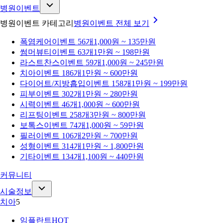
병원이벤트
병원이벤트 카테고리
병원이벤트
전체 보기
폭염케어
이벤트 56개
1,000원 ~ 135만원
썸머뷰티
이벤트 63개
1만원 ~ 198만원
라스트찬스
이벤트 59개
1,000원 ~ 245만원
치아
이벤트 186개
1만원 ~ 600만원
다이어트/지방흡입
이벤트 158개
1만원 ~ 199만원
피부
이벤트 302개
1만원 ~ 280만원
시력
이벤트 46개
1,000원 ~ 600만원
리프팅
이벤트 258개
3만원 ~ 800만원
보톡스
이벤트 74개
1,000원 ~ 59만원
필러
이벤트 106개
2만원 ~ 700만원
성형
이벤트 314개
1만원 ~ 1,800만원
기타
이벤트 134개
1,100원 ~ 440만원
커뮤니티
시술정보
치아
5
임플란트
HOT