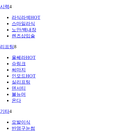
시력
4
라식라섹
HOT
스마일라식
노안/백내장
렌즈삽입술
리프팅
8
울쎄라
HOT
슈링크
써마지
인모드
HOT
실리프팅
덴서티
볼뉴머
온다
기타
4
모발이식
반영구눈썹