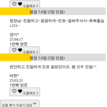
도움돼요
1
평점 5.0점 (5점 만점)
원장님~친철하고~꼼꼼하게~진료~잘봐주셔서~회복좋습
니다~
정미*
25.04.17
1번째 방문
도움돼요
1
평점 5.0점 (5점 만점)
편안하고 친절하게 진료 잘받았어요. 쌤 모두 친절^^
태현*
25.03.21
1번째 방문
도움돼요
1
인증 후기 더보기 (12)