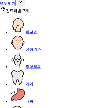
병원찾기
진료과별
17개
피부과
성형외과
정형외과
치과
내과