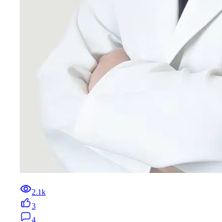
2.1k
3
4