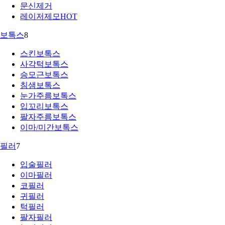
문신제거
레이저제모
HOT
보톡스
8
스킨보톡스
사각턱보톡스
승모근보톡스
침샘보톡스
눈가주름보톡스
입꼬리보톡스
팔자주름보톡스
이마/미간보톡스
필러
7
입술필러
이마필러
코필러
귀필러
턱필러
팔자필러