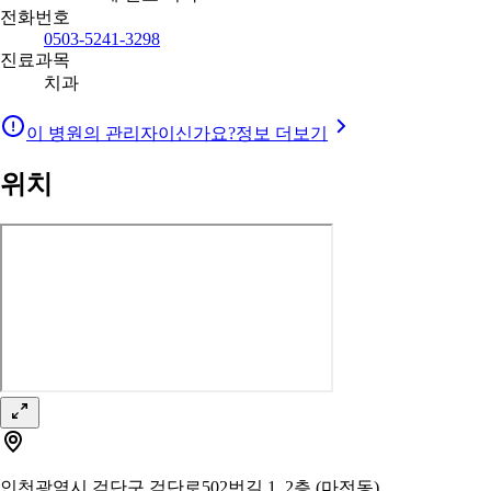
전화번호
0503-5241-3298
진료과목
치과
이 병원의 관리자이신가요?
정보 더보기
위치
인천광역시 검단구 검단로502번길 1, 2층 (마전동)