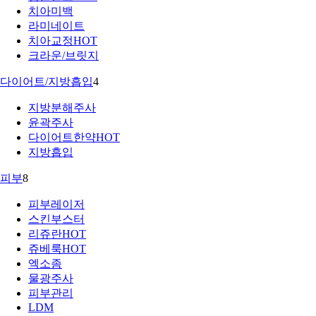
치아미백
라미네이트
치아교정
HOT
크라운/브릿지
다이어트/지방흡입
4
지방분해주사
윤곽주사
다이어트한약
HOT
지방흡입
피부
8
피부레이저
스킨부스터
리쥬란
HOT
쥬베룩
HOT
엑소좀
물광주사
피부관리
LDM