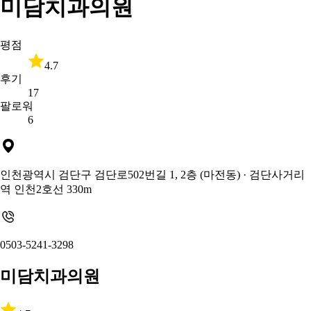
미담치과의원
평점
4.7
후기
17
팔로워
6
인천광역시 검단구 검단로502번길 1, 2층 (마전동)
· 검단사거리
역 인천2호선 330m
0503-5241-3298
미담치과의원