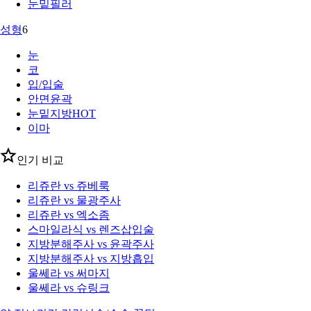
눈밑필러
성형
6
눈
코
입/입술
안면윤곽
눈밑지방
HOT
이마
인기 비교
리쥬란 vs 쥬베룩
리쥬란 vs 물광주사
리쥬란 vs 엑소좀
스마일라식 vs 렌즈삽입술
지방분해주사 vs 윤곽주사
지방분해주사 vs 지방흡입
울쎄라 vs 써마지
울쎄라 vs 슈링크