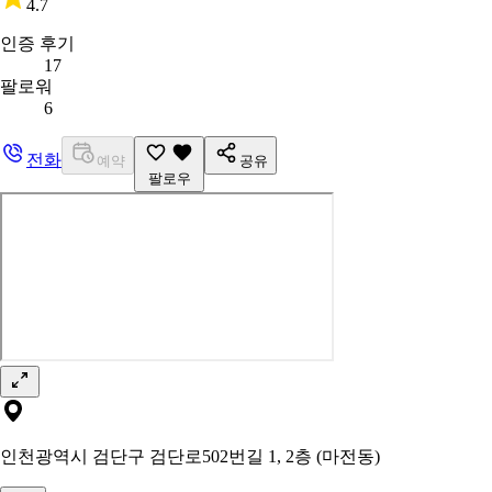
4.7
인증 후기
17
팔로워
6
전화
예약
공유
팔로우
인천광역시 검단구 검단로502번길 1, 2층 (마전동)