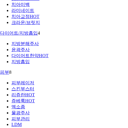
치아미백
라미네이트
치아교정
HOT
크라운/브릿지
다이어트/지방흡입
4
지방분해주사
윤곽주사
다이어트한약
HOT
지방흡입
피부
8
피부레이저
스킨부스터
리쥬란
HOT
쥬베룩
HOT
엑소좀
물광주사
피부관리
LDM