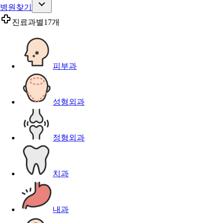
병원찾기
진료과별
17개
피부과
성형외과
정형외과
치과
내과