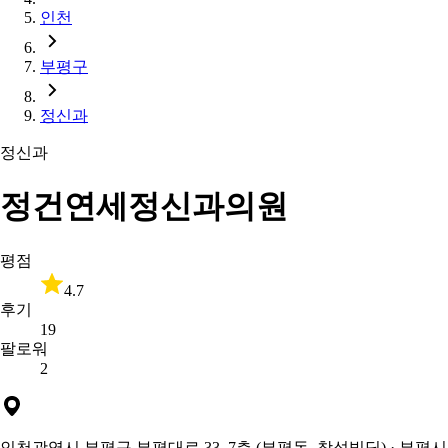
인천
부평구
정신과
정신과
정건연세정신과의원
평점
4.7
후기
19
팔로워
2
인천광역시 부평구 부평대로 33, 7층 (부평동, 창성빌딩)
· 부평시