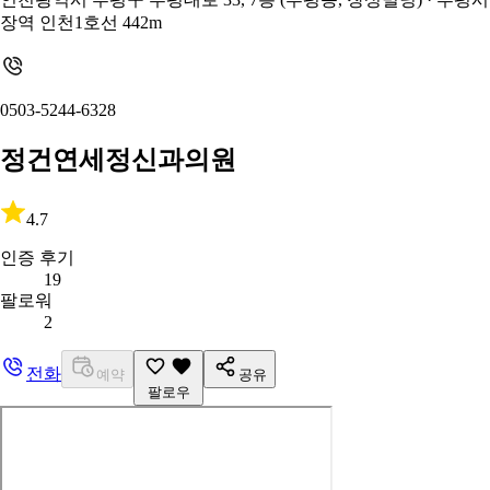
장역 인천1호선 442m
0503-5244-6328
정건연세정신과의원
4.7
인증 후기
19
팔로워
2
전화
예약
공유
팔로우