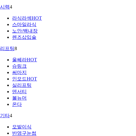
시력
4
라식라섹
HOT
스마일라식
노안/백내장
렌즈삽입술
리프팅
8
울쎄라
HOT
슈링크
써마지
인모드
HOT
실리프팅
덴서티
볼뉴머
온다
기타
4
모발이식
반영구눈썹