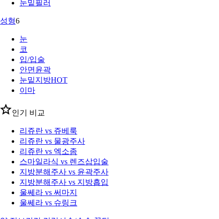
눈밑필러
성형
6
눈
코
입/입술
안면윤곽
눈밑지방
HOT
이마
인기 비교
리쥬란 vs 쥬베룩
리쥬란 vs 물광주사
리쥬란 vs 엑소좀
스마일라식 vs 렌즈삽입술
지방분해주사 vs 윤곽주사
지방분해주사 vs 지방흡입
울쎄라 vs 써마지
울쎄라 vs 슈링크