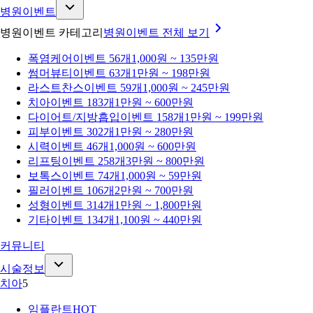
병원이벤트
병원이벤트 카테고리
병원이벤트
전체 보기
폭염케어
이벤트 56개
1,000원 ~ 135만원
썸머뷰티
이벤트 63개
1만원 ~ 198만원
라스트찬스
이벤트 59개
1,000원 ~ 245만원
치아
이벤트 183개
1만원 ~ 600만원
다이어트/지방흡입
이벤트 158개
1만원 ~ 199만원
피부
이벤트 302개
1만원 ~ 280만원
시력
이벤트 46개
1,000원 ~ 600만원
리프팅
이벤트 258개
3만원 ~ 800만원
보톡스
이벤트 74개
1,000원 ~ 59만원
필러
이벤트 106개
2만원 ~ 700만원
성형
이벤트 314개
1만원 ~ 1,800만원
기타
이벤트 134개
1,100원 ~ 440만원
커뮤니티
시술정보
치아
5
임플란트
HOT