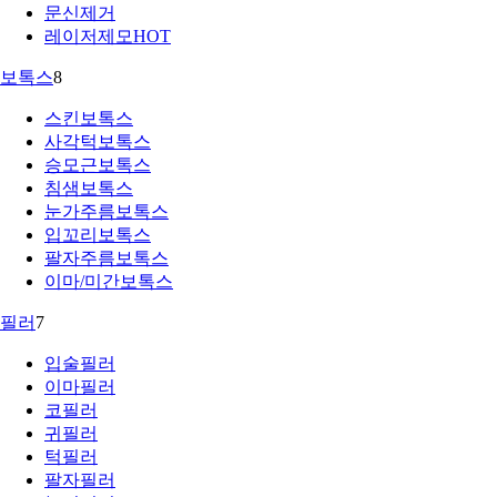
문신제거
레이저제모
HOT
보톡스
8
스킨보톡스
사각턱보톡스
승모근보톡스
침샘보톡스
눈가주름보톡스
입꼬리보톡스
팔자주름보톡스
이마/미간보톡스
필러
7
입술필러
이마필러
코필러
귀필러
턱필러
팔자필러