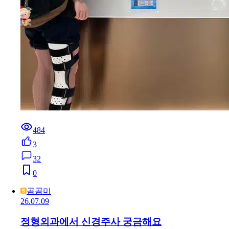
484
3
32
0
곰곰미
26.07.09
정형외과에서 신경주사 궁금해요