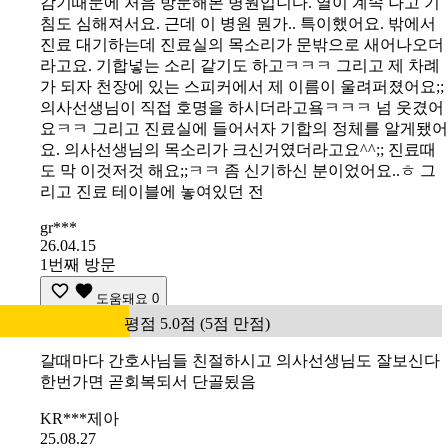
감기때문에 처음 방문해본 병원입니다. 열이 계속 나고 기
침도 심해져서요. 근데 이 병원 뭔가.. 특이했어요. 밖에서
진료 대기하는데 진료실의 목소리가 문밖으로 새어나오더
라고요. 기합넣는 소리 같기도 하고ㅋㅋㅋ 그리고 제 차례
가 되자 천장에 있는 스피커에서 제 이름이 울려퍼졌어요;;
의사선생님이 직접 호명을 하시더라고욬ㅋㅋㅋ 넘 웃겼어
요ㅋㅋ 그리고 진료실에 들어서자 기합의 정체를 알게됐어
요. 의사선생님의 목소리가 크신거였더라고요^^;; 진료때
도 막 이것저것 해요;;ㅋㅋ 좀 신기하신 분이었어요..ㅎ 그
리고 진료 테이블에 놓여있던 전
gr***
26.04.15
1번째 방문
도움돼요
0
평점 5.0점 (5점 만점)
갈때마다 간호사님들 친절하시고 의사선생님도 잘보신다
한번가면 곧회복되서 단골됬음
KR***제아
25.08.27