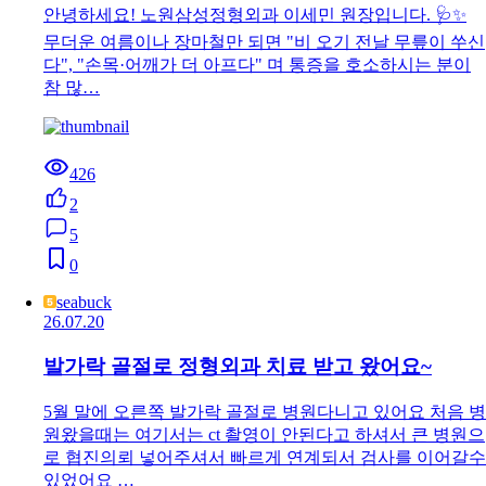
안녕하세요! 노원삼성정형외과 이세민 원장입니다. 🩺✨
무더운 여름이나 장마철만 되면 "비 오기 전날 무릎이 쑤신
다", "손목·어깨가 더 아프다" 며 통증을 호소하시는 분이
참 많…
426
2
5
0
seabuck
26.07.20
발가락 골절로 정형외과 치료 받고 왔어요~
5월 말에 오른쪽 발가락 골절로 병원다니고 있어요 처음 병
원왔을때는 여기서는 ct 촬영이 안된다고 하셔서 큰 병원으
로 협진의뢰 넣어주셔서 빠르게 연계되서 검사를 이어갈수
있었어요 …