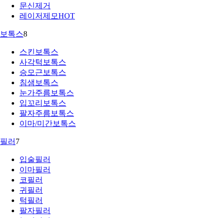
문신제거
레이저제모
HOT
보톡스
8
스킨보톡스
사각턱보톡스
승모근보톡스
침샘보톡스
눈가주름보톡스
입꼬리보톡스
팔자주름보톡스
이마/미간보톡스
필러
7
입술필러
이마필러
코필러
귀필러
턱필러
팔자필러