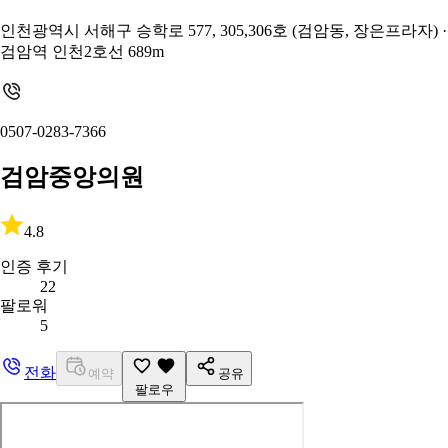
인천광역시 서해구 승학로 577, 305,306호 (검암동, 장은프라자)
·
검암역 인천2호선 689m
0507-0283-7366
검암중앙의원
4.8
인증 후기
22
팔로워
5
전화
예약
공유
팔로우