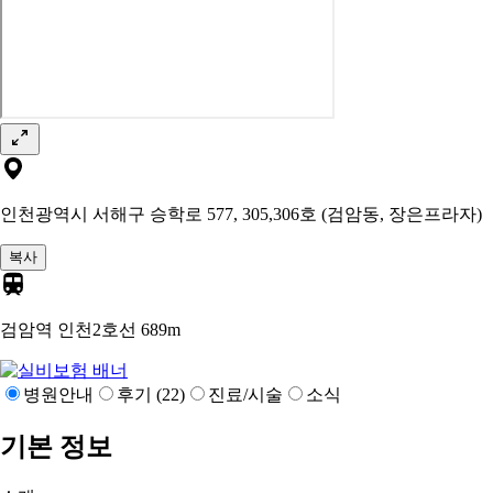
인천광역시 서해구 승학로 577, 305,306호 (검암동, 장은프라자)
복사
검암역 인천2호선
689m
병원안내
후기 (22)
진료/시술
소식
기본 정보