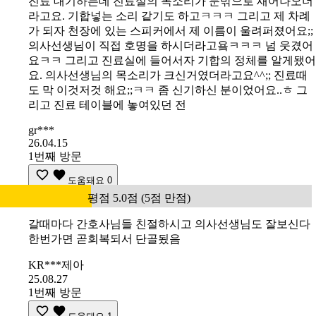
진료 대기하는데 진료실의 목소리가 문밖으로 새어나오더
라고요. 기합넣는 소리 같기도 하고ㅋㅋㅋ 그리고 제 차례
가 되자 천장에 있는 스피커에서 제 이름이 울려퍼졌어요;;
의사선생님이 직접 호명을 하시더라고욬ㅋㅋㅋ 넘 웃겼어
요ㅋㅋ 그리고 진료실에 들어서자 기합의 정체를 알게됐어
요. 의사선생님의 목소리가 크신거였더라고요^^;; 진료때
도 막 이것저것 해요;;ㅋㅋ 좀 신기하신 분이었어요..ㅎ 그
리고 진료 테이블에 놓여있던 전
gr***
26.04.15
1번째 방문
도움돼요
0
평점 5.0점 (5점 만점)
갈때마다 간호사님들 친절하시고 의사선생님도 잘보신다
한번가면 곧회복되서 단골됬음
KR***제아
25.08.27
1번째 방문