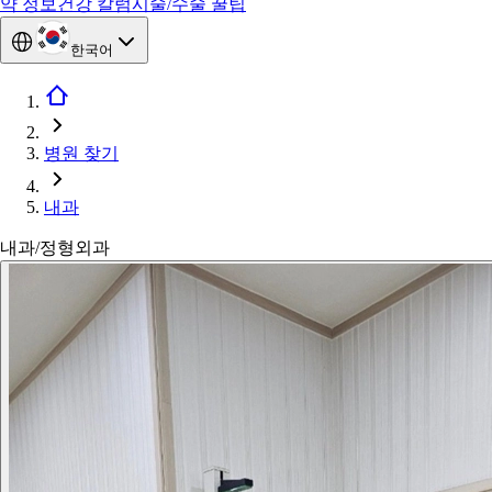
약 정보
건강 칼럼
시술/수술 꿀팁
한국어
병원 찾기
내과
내과/정형외과