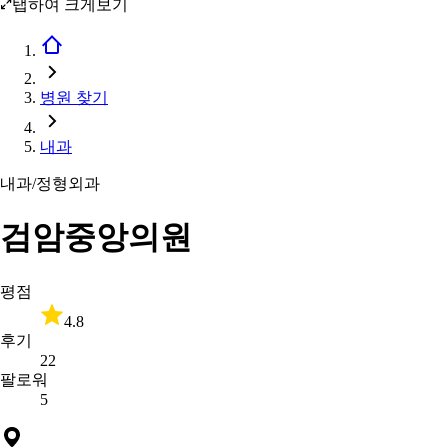
탭하여 크게보기
병원 찾기
내과
내과/정형외과
검암중앙의원
평점
4.8
후기
22
팔로워
5