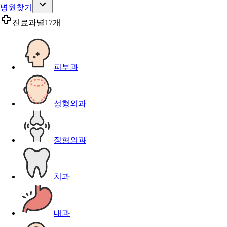
병원찾기
진료과별
17개
피부과
성형외과
정형외과
치과
내과