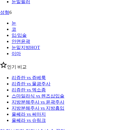
눈밑필러
성형
6
눈
코
입/입술
안면윤곽
눈밑지방
HOT
이마
인기 비교
리쥬란 vs 쥬베룩
리쥬란 vs 물광주사
리쥬란 vs 엑소좀
스마일라식 vs 렌즈삽입술
지방분해주사 vs 윤곽주사
지방분해주사 vs 지방흡입
울쎄라 vs 써마지
울쎄라 vs 슈링크