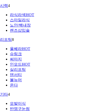
시력
4
라식라섹
HOT
스마일라식
노안/백내장
렌즈삽입술
리프팅
8
울쎄라
HOT
슈링크
써마지
인모드
HOT
실리프팅
덴서티
볼뉴머
온다
기타
4
모발이식
반영구눈썹