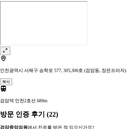
인천광역시 서해구 승학로 577, 305,306호 (검암동, 장은프라자)
복사
검암역 인천2호선
689m
방문 인증 후기
(22)
검암중앙의원
에서 진료를 받은 적 있으신가요?