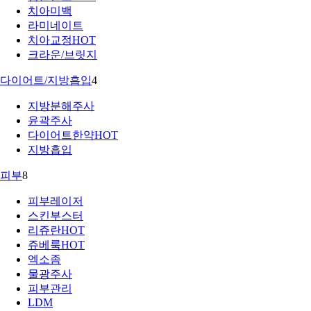
치아미백
라미네이트
치아교정
HOT
크라운/브릿지
다이어트/지방흡입
4
지방분해주사
윤곽주사
다이어트한약
HOT
지방흡입
피부
8
피부레이저
스킨부스터
리쥬란
HOT
쥬베룩
HOT
엑소좀
물광주사
피부관리
LDM