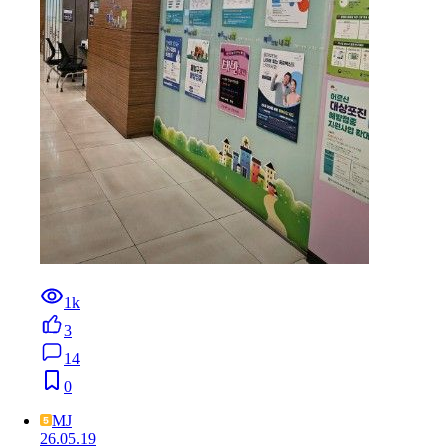
1k
3
14
0
MJ
26.05.19