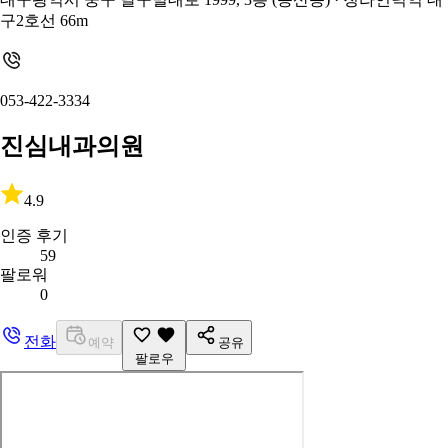
구2호선 66m
053-422-3334
진심내과의원
4.9
인증 후기
59
팔로워
0
전화
예약
공유
팔로우