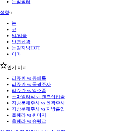
눈밑필러
성형
6
눈
코
입/입술
안면윤곽
눈밑지방
HOT
이마
인기 비교
리쥬란 vs 쥬베룩
리쥬란 vs 물광주사
리쥬란 vs 엑소좀
스마일라식 vs 렌즈삽입술
지방분해주사 vs 윤곽주사
지방분해주사 vs 지방흡입
울쎄라 vs 써마지
울쎄라 vs 슈링크