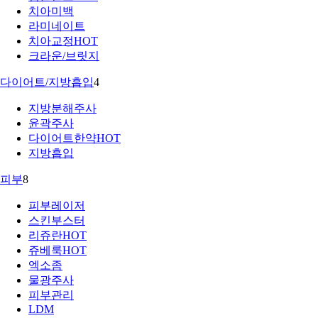
치아미백
라미네이트
치아교정
HOT
크라운/브릿지
다이어트/지방흡입
4
지방분해주사
윤곽주사
다이어트한약
HOT
지방흡입
피부
8
피부레이저
스킨부스터
리쥬란
HOT
쥬베룩
HOT
엑소좀
물광주사
피부관리
LDM