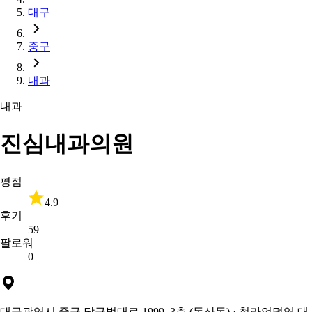
대구
중구
내과
내과
진심내과의원
평점
4.9
후기
59
팔로워
0
대구광역시 중구 달구벌대로 1999, 3층 (동산동)
· 청라언덕역 대