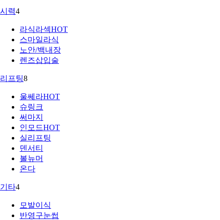
시력
4
라식라섹
HOT
스마일라식
노안/백내장
렌즈삽입술
리프팅
8
울쎄라
HOT
슈링크
써마지
인모드
HOT
실리프팅
덴서티
볼뉴머
온다
기타
4
모발이식
반영구눈썹