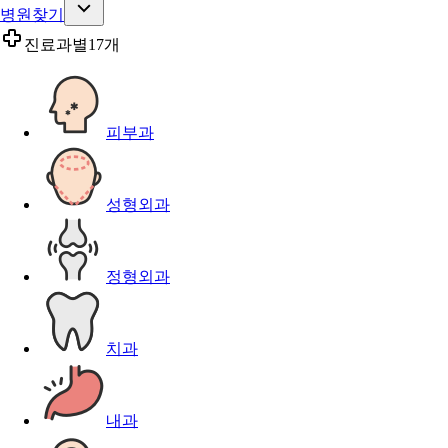
병원찾기
진료과별
17개
피부과
성형외과
정형외과
치과
내과