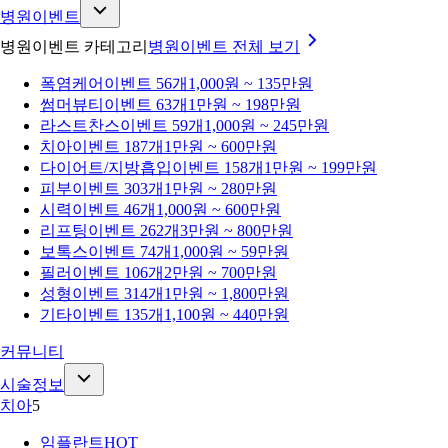
병원이벤트
병원이벤트 카테고리
병원이벤트
전체 보기
폭염케어
이벤트 56개
1,000원 ~ 135만원
썸머뷰티
이벤트 63개
1만원 ~ 198만원
라스트찬스
이벤트 59개
1,000원 ~ 245만원
치아
이벤트 187개
1만원 ~ 600만원
다이어트/지방흡입
이벤트 158개
1만원 ~ 199만원
피부
이벤트 303개
1만원 ~ 280만원
시력
이벤트 46개
1,000원 ~ 600만원
리프팅
이벤트 262개
3만원 ~ 800만원
보톡스
이벤트 74개
1,000원 ~ 59만원
필러
이벤트 106개
2만원 ~ 700만원
성형
이벤트 314개
1만원 ~ 1,800만원
기타
이벤트 135개
1,100원 ~ 440만원
커뮤니티
시술정보
치아
5
임플란트
HOT