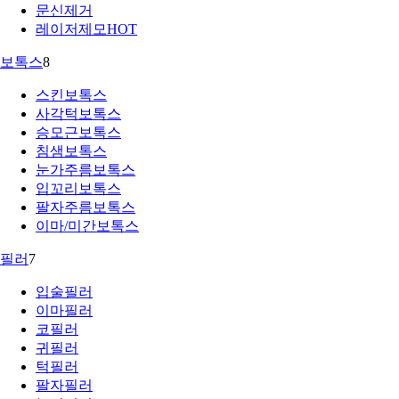
문신제거
레이저제모
HOT
보톡스
8
스킨보톡스
사각턱보톡스
승모근보톡스
침샘보톡스
눈가주름보톡스
입꼬리보톡스
팔자주름보톡스
이마/미간보톡스
필러
7
입술필러
이마필러
코필러
귀필러
턱필러
팔자필러