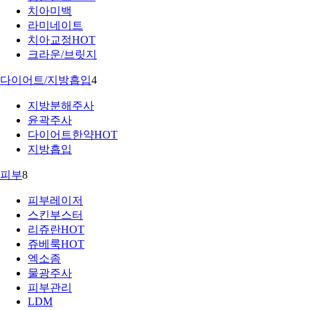
치아미백
라미네이트
치아교정
HOT
크라운/브릿지
다이어트/지방흡입
4
지방분해주사
윤곽주사
다이어트한약
HOT
지방흡입
피부
8
피부레이저
스킨부스터
리쥬란
HOT
쥬베룩
HOT
엑소좀
물광주사
피부관리
LDM