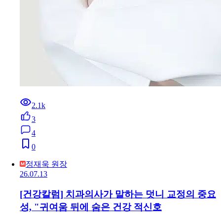
2.1k
3
4
0
정재욱 원장
26.07.13
[건강칼럼] 치과의사가 말하는 덧니 교정의 중요
성, "귀여움 뒤에 숨은 건강 적신호