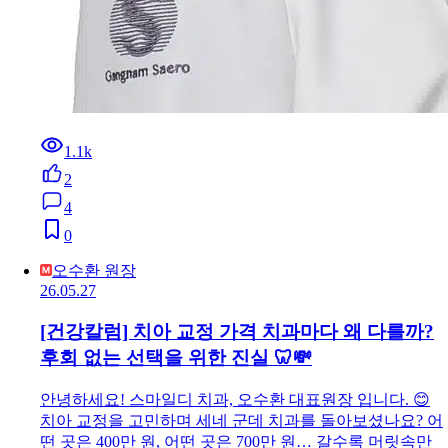
1.1k
2
4
0
오수환 원장
26.05.27
[건강칼럼] 치아 교정 가격 치과마다 왜 다를까?
후회 없는 선택을 위한 진실 🦷💸
안녕하세요! 스마일디 치과, 오수환 대표원장 입니다. 😊
치아 교정을 고민하며 세네 군데 치과를 돌아보셨나요? 어
떤 곳은 400만 원, 어떤 곳은 700만 원… 갈수록 머릿속만