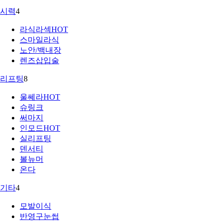
시력
4
라식라섹
HOT
스마일라식
노안/백내장
렌즈삽입술
리프팅
8
울쎄라
HOT
슈링크
써마지
인모드
HOT
실리프팅
덴서티
볼뉴머
온다
기타
4
모발이식
반영구눈썹