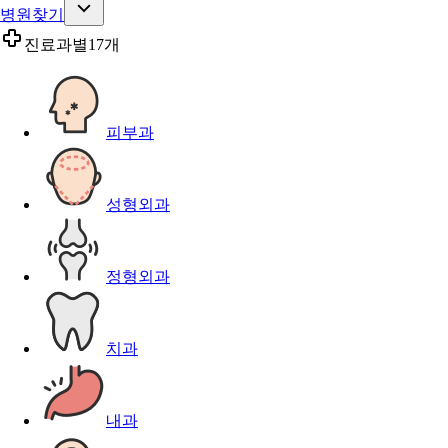
병원찾기
진료과별
17개
피부과
성형외과
정형외과
치과
내과