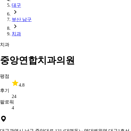
대구
부산 남구
치과
치과
중앙연합치과의원
평점
4.8
후기
24
팔로워
4
대구광역시 남구 중앙대로 131 (대명동)
· 영대병원역 대구1호선