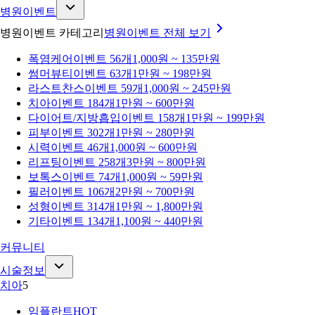
병원이벤트
병원이벤트 카테고리
병원이벤트
전체 보기
폭염케어
이벤트 56개
1,000원 ~ 135만원
썸머뷰티
이벤트 63개
1만원 ~ 198만원
라스트찬스
이벤트 59개
1,000원 ~ 245만원
치아
이벤트 184개
1만원 ~ 600만원
다이어트/지방흡입
이벤트 158개
1만원 ~ 199만원
피부
이벤트 302개
1만원 ~ 280만원
시력
이벤트 46개
1,000원 ~ 600만원
리프팅
이벤트 258개
3만원 ~ 800만원
보톡스
이벤트 74개
1,000원 ~ 59만원
필러
이벤트 106개
2만원 ~ 700만원
성형
이벤트 314개
1만원 ~ 1,800만원
기타
이벤트 134개
1,100원 ~ 440만원
커뮤니티
시술정보
치아
5
임플란트
HOT