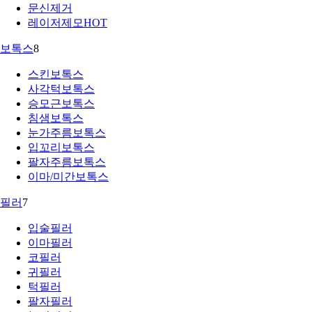
문신제거
레이저제모
HOT
보톡스
8
스킨보톡스
사각턱보톡스
승모근보톡스
침샘보톡스
눈가주름보톡스
입꼬리보톡스
팔자주름보톡스
이마/미간보톡스
필러
7
입술필러
이마필러
코필러
귀필러
턱필러
팔자필러