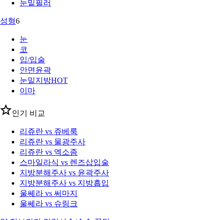
눈밑필러
성형
6
눈
코
입/입술
안면윤곽
눈밑지방
HOT
이마
인기 비교
리쥬란 vs 쥬베룩
리쥬란 vs 물광주사
리쥬란 vs 엑소좀
스마일라식 vs 렌즈삽입술
지방분해주사 vs 윤곽주사
지방분해주사 vs 지방흡입
울쎄라 vs 써마지
울쎄라 vs 슈링크