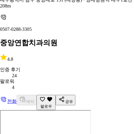
208m
0507-0288-3305
중앙연합치과의원
4.8
인증 후기
24
팔로워
4
전화
예약
공유
팔로우