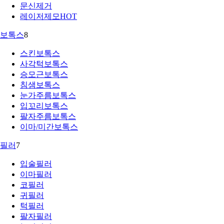
문신제거
레이저제모
HOT
보톡스
8
스킨보톡스
사각턱보톡스
승모근보톡스
침샘보톡스
눈가주름보톡스
입꼬리보톡스
팔자주름보톡스
이마/미간보톡스
필러
7
입술필러
이마필러
코필러
귀필러
턱필러
팔자필러