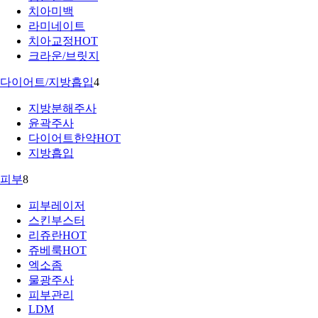
치아미백
라미네이트
치아교정
HOT
크라운/브릿지
다이어트/지방흡입
4
지방분해주사
윤곽주사
다이어트한약
HOT
지방흡입
피부
8
피부레이저
스킨부스터
리쥬란
HOT
쥬베룩
HOT
엑소좀
물광주사
피부관리
LDM