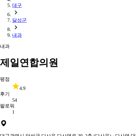
대구
달성군
내과
내과
제일연합의원
평점
4.9
후기
54
팔로워
1
대구광역시 달성군 다사읍 다사역로 39, 2층 (다사읍)
· 다사역 대