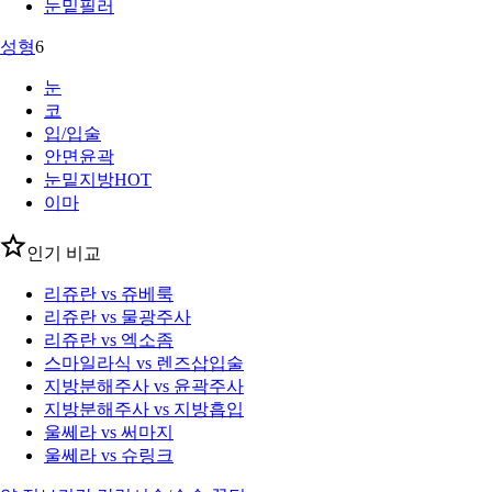
눈밑필러
성형
6
눈
코
입/입술
안면윤곽
눈밑지방
HOT
이마
인기 비교
리쥬란 vs 쥬베룩
리쥬란 vs 물광주사
리쥬란 vs 엑소좀
스마일라식 vs 렌즈삽입술
지방분해주사 vs 윤곽주사
지방분해주사 vs 지방흡입
울쎄라 vs 써마지
울쎄라 vs 슈링크