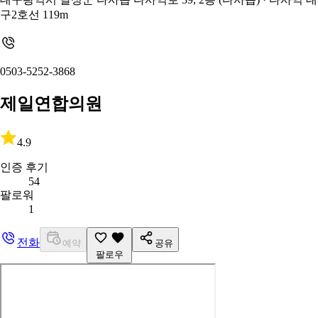
구2호선 119m
0503-5252-3868
제일연합의원
4.9
인증 후기
54
팔로워
1
전화
예약
공유
팔로우