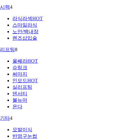
시력
4
라식라섹
HOT
스마일라식
노안/백내장
렌즈삽입술
리프팅
8
울쎄라
HOT
슈링크
써마지
인모드
HOT
실리프팅
덴서티
볼뉴머
온다
기타
4
모발이식
반영구눈썹