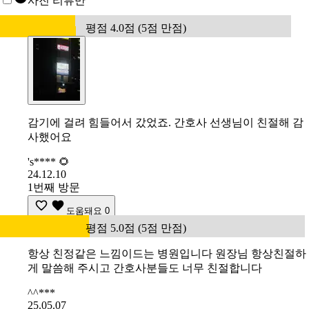
사진 리뷰만
평점 4.0점 (5점 만점)
감기에 걸려 힘들어서 갔었죠. 간호사 선생님이 친절해 감
사했어요
's**** 🌻
24.12.10
1번째 방문
도움돼요
0
평점 5.0점 (5점 만점)
항상 친정같은 느낌이드는 병원입니다 원장님 항상친절하
게 말씀해 주시고 간호사분들도 너무 친절합니다
^^***
25.05.07