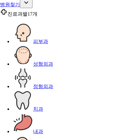
병원찾기
진료과별
17개
피부과
성형외과
정형외과
치과
내과