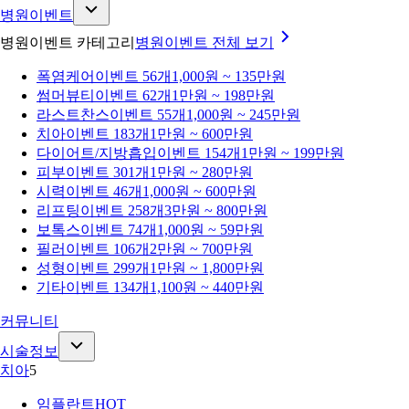
병원이벤트
병원이벤트 카테고리
병원이벤트
전체 보기
폭염케어
이벤트 56개
1,000원 ~ 135만원
썸머뷰티
이벤트 62개
1만원 ~ 198만원
라스트찬스
이벤트 55개
1,000원 ~ 245만원
치아
이벤트 183개
1만원 ~ 600만원
다이어트/지방흡입
이벤트 154개
1만원 ~ 199만원
피부
이벤트 301개
1만원 ~ 280만원
시력
이벤트 46개
1,000원 ~ 600만원
리프팅
이벤트 258개
3만원 ~ 800만원
보톡스
이벤트 74개
1,000원 ~ 59만원
필러
이벤트 106개
2만원 ~ 700만원
성형
이벤트 299개
1만원 ~ 1,800만원
기타
이벤트 134개
1,100원 ~ 440만원
커뮤니티
시술정보
치아
5
임플란트
HOT