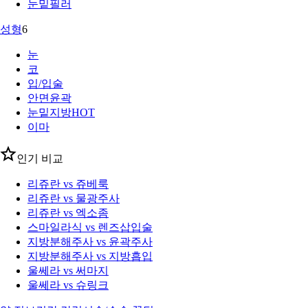
눈밑필러
성형
6
눈
코
입/입술
안면윤곽
눈밑지방
HOT
이마
인기 비교
리쥬란 vs 쥬베룩
리쥬란 vs 물광주사
리쥬란 vs 엑소좀
스마일라식 vs 렌즈삽입술
지방분해주사 vs 윤곽주사
지방분해주사 vs 지방흡입
울쎄라 vs 써마지
울쎄라 vs 슈링크