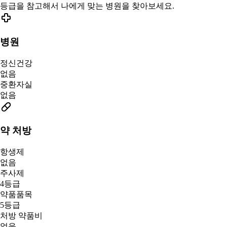
등급을 참고해서 나에게 맞는 병원을 찾아보세요.
병원
정신건강
없음
중환자실
없음
약 처방
항생제
없음
주사제
4등급
약품품목
5등급
처방 약품비
없음