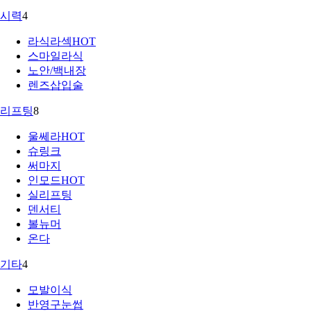
시력
4
라식라섹
HOT
스마일라식
노안/백내장
렌즈삽입술
리프팅
8
울쎄라
HOT
슈링크
써마지
인모드
HOT
실리프팅
덴서티
볼뉴머
온다
기타
4
모발이식
반영구눈썹