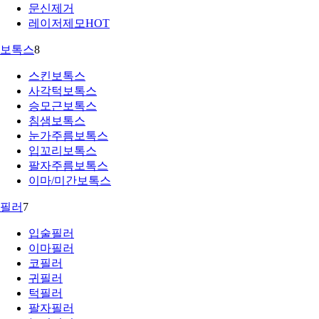
문신제거
레이저제모
HOT
보톡스
8
스킨보톡스
사각턱보톡스
승모근보톡스
침샘보톡스
눈가주름보톡스
입꼬리보톡스
팔자주름보톡스
이마/미간보톡스
필러
7
입술필러
이마필러
코필러
귀필러
턱필러
팔자필러