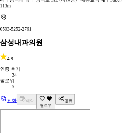
113m
0503-5252-2761
삼성내과의원
4.8
인증 후기
34
팔로워
5
전화
예약
공유
팔로우