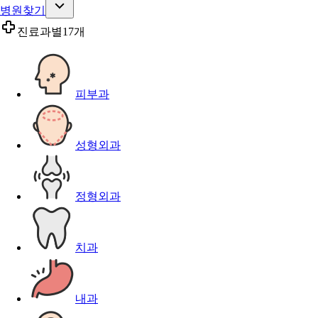
병원찾기
진료과별
17개
피부과
성형외과
정형외과
치과
내과