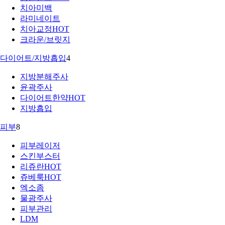
치아미백
라미네이트
치아교정
HOT
크라운/브릿지
다이어트/지방흡입
4
지방분해주사
윤곽주사
다이어트한약
HOT
지방흡입
피부
8
피부레이저
스킨부스터
리쥬란
HOT
쥬베룩
HOT
엑소좀
물광주사
피부관리
LDM