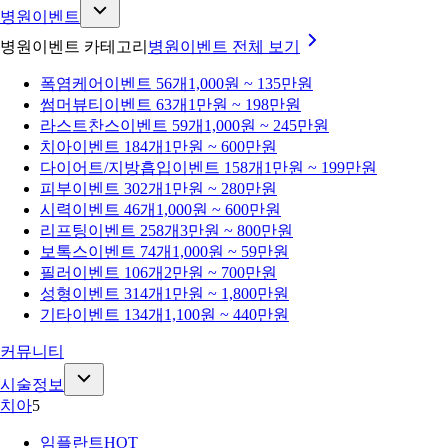
병원이벤트
병원이벤트 카테고리
병원이벤트
전체 보기
폭염케어
이벤트 56개
1,000원 ~ 135만원
썸머뷰티
이벤트 63개
1만원 ~ 198만원
라스트찬스
이벤트 59개
1,000원 ~ 245만원
치아
이벤트 184개
1만원 ~ 600만원
다이어트/지방흡입
이벤트 158개
1만원 ~ 199만원
피부
이벤트 302개
1만원 ~ 280만원
시력
이벤트 46개
1,000원 ~ 600만원
리프팅
이벤트 258개
3만원 ~ 800만원
보톡스
이벤트 74개
1,000원 ~ 59만원
필러
이벤트 106개
2만원 ~ 700만원
성형
이벤트 314개
1만원 ~ 1,800만원
기타
이벤트 134개
1,100원 ~ 440만원
커뮤니티
시술정보
치아
5
임플란트
HOT