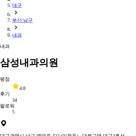
대구
부산 남구
내과
내과
삼성내과의원
평점
4.8
후기
34
팔로워
5
대구광역시 남구 명덕로 322 (이천동)
· 대봉교역 대구3호선