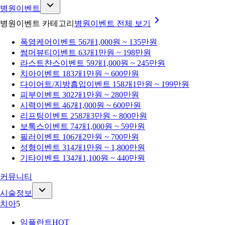
병원이벤트
병원이벤트 카테고리
병원이벤트
전체 보기
폭염케어
이벤트 56개
1,000원 ~ 135만원
썸머뷰티
이벤트 63개
1만원 ~ 198만원
라스트찬스
이벤트 59개
1,000원 ~ 245만원
치아
이벤트 183개
1만원 ~ 600만원
다이어트/지방흡입
이벤트 158개
1만원 ~ 199만원
피부
이벤트 302개
1만원 ~ 280만원
시력
이벤트 46개
1,000원 ~ 600만원
리프팅
이벤트 258개
3만원 ~ 800만원
보톡스
이벤트 74개
1,000원 ~ 59만원
필러
이벤트 106개
2만원 ~ 700만원
성형
이벤트 314개
1만원 ~ 1,800만원
기타
이벤트 134개
1,100원 ~ 440만원
커뮤니티
시술정보
치아
5
임플란트
HOT