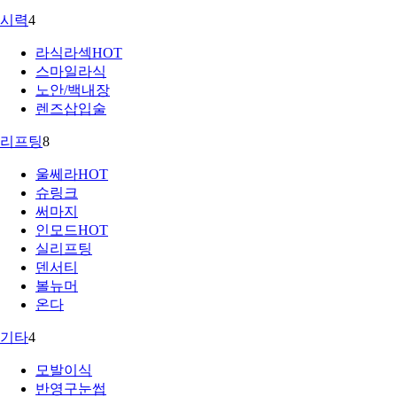
시력
4
라식라섹
HOT
스마일라식
노안/백내장
렌즈삽입술
리프팅
8
울쎄라
HOT
슈링크
써마지
인모드
HOT
실리프팅
덴서티
볼뉴머
온다
기타
4
모발이식
반영구눈썹