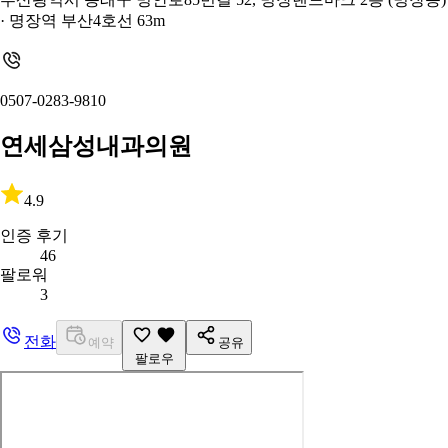
· 명장역 부산4호선 63m
0507-0283-9810
연세삼성내과의원
4.9
인증 후기
46
팔로워
3
전화
예약
공유
팔로우