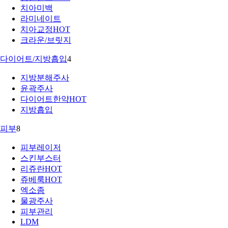
치아미백
라미네이트
치아교정
HOT
크라운/브릿지
다이어트/지방흡입
4
지방분해주사
윤곽주사
다이어트한약
HOT
지방흡입
피부
8
피부레이저
스킨부스터
리쥬란
HOT
쥬베룩
HOT
엑소좀
물광주사
피부관리
LDM