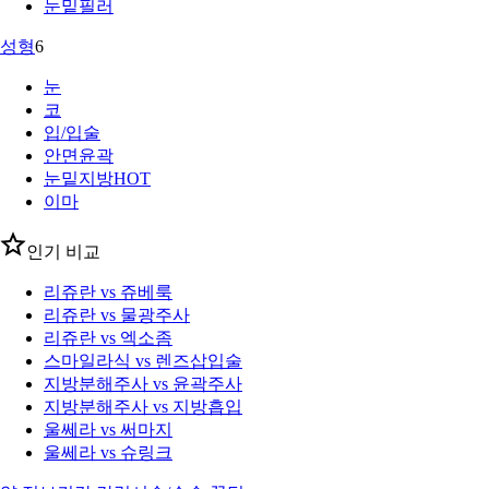
눈밑필러
성형
6
눈
코
입/입술
안면윤곽
눈밑지방
HOT
이마
인기 비교
리쥬란 vs 쥬베룩
리쥬란 vs 물광주사
리쥬란 vs 엑소좀
스마일라식 vs 렌즈삽입술
지방분해주사 vs 윤곽주사
지방분해주사 vs 지방흡입
울쎄라 vs 써마지
울쎄라 vs 슈링크