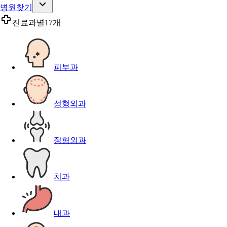
병원찾기
진료과별
17개
피부과
성형외과
정형외과
치과
내과