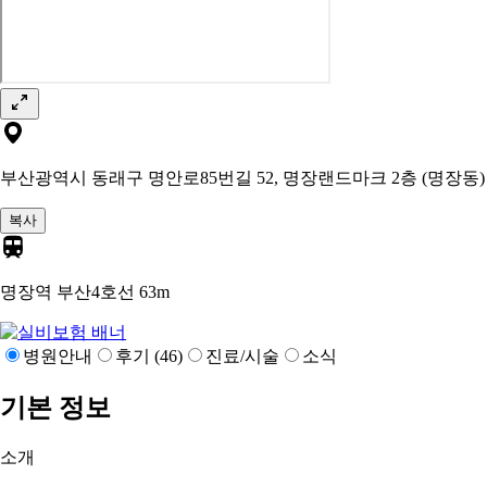
부산광역시 동래구 명안로85번길 52, 명장랜드마크 2층 (명장동)
복사
명장역 부산4호선
63m
병원안내
후기 (46)
진료/시술
소식
기본 정보
소개