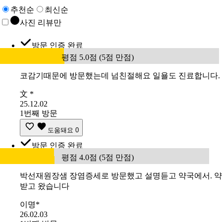
추천순
최신순
사진 리뷰만
방문 인증 완료
평점 5.0점 (5점 만점)
코감기때문에 방문했는데 넘친절해요 일욜도 진료합니다.
文 *
25.12.02
1번째 방문
도움돼요
0
방문 인증 완료
평점 4.0점 (5점 만점)
박선재원장샘 장염증세로 방문했고 설명듣고 약국에서. 약
받고 왔습니다
이명*
26.02.03