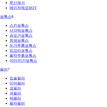
문신제거
레이저제모
HOT
보톡스
8
스킨보톡스
사각턱보톡스
승모근보톡스
침샘보톡스
눈가주름보톡스
입꼬리보톡스
팔자주름보톡스
이마/미간보톡스
필러
7
입술필러
이마필러
코필러
귀필러
턱필러
팔자필러