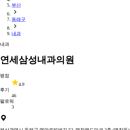
부산
동래구
내과
내과
연세삼성내과의원
평점
4.9
후기
46
팔로워
3
부산광역시 동래구 명안로85번길 52, 명장랜드마크 2층 (명장동)