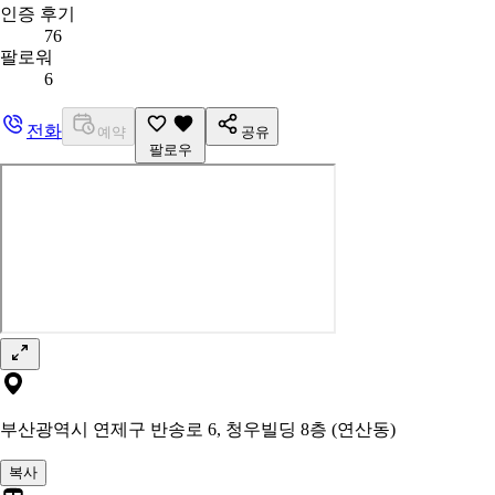
인증 후기
76
팔로워
6
전화
예약
공유
팔로우
부산광역시 연제구 반송로 6, 청우빌딩 8층 (연산동)
복사