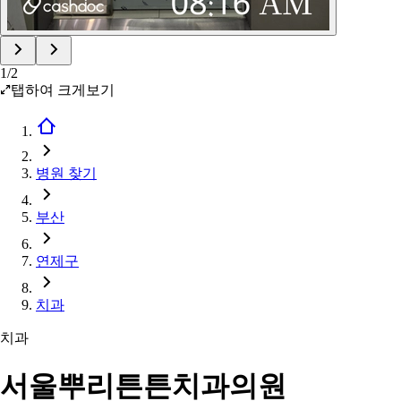
1
/
2
탭하여 크게보기
병원 찾기
부산
연제구
치과
치과
서울뿌리튼튼치과의원