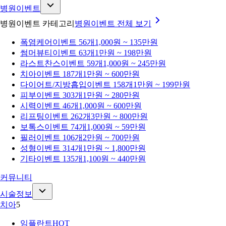
병원이벤트
병원이벤트 카테고리
병원이벤트
전체 보기
폭염케어
이벤트 56개
1,000원 ~ 135만원
썸머뷰티
이벤트 63개
1만원 ~ 198만원
라스트찬스
이벤트 59개
1,000원 ~ 245만원
치아
이벤트 187개
1만원 ~ 600만원
다이어트/지방흡입
이벤트 158개
1만원 ~ 199만원
피부
이벤트 303개
1만원 ~ 280만원
시력
이벤트 46개
1,000원 ~ 600만원
리프팅
이벤트 262개
3만원 ~ 800만원
보톡스
이벤트 74개
1,000원 ~ 59만원
필러
이벤트 106개
2만원 ~ 700만원
성형
이벤트 314개
1만원 ~ 1,800만원
기타
이벤트 135개
1,100원 ~ 440만원
커뮤니티
시술정보
치아
5
임플란트
HOT