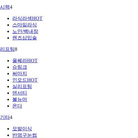
시력
4
라식라섹
HOT
스마일라식
노안/백내장
렌즈삽입술
리프팅
8
울쎄라
HOT
슈링크
써마지
인모드
HOT
실리프팅
덴서티
볼뉴머
온다
기타
4
모발이식
반영구눈썹