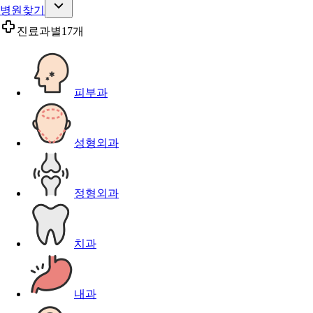
병원찾기
진료과별
17개
피부과
성형외과
정형외과
치과
내과