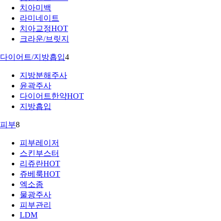
치아미백
라미네이트
치아교정
HOT
크라운/브릿지
다이어트/지방흡입
4
지방분해주사
윤곽주사
다이어트한약
HOT
지방흡입
피부
8
피부레이저
스킨부스터
리쥬란
HOT
쥬베룩
HOT
엑소좀
물광주사
피부관리
LDM