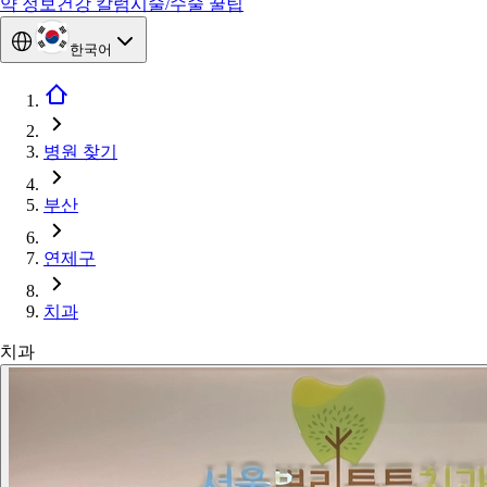
약 정보
건강 칼럼
시술/수술 꿀팁
한국어
병원 찾기
부산
연제구
치과
치과