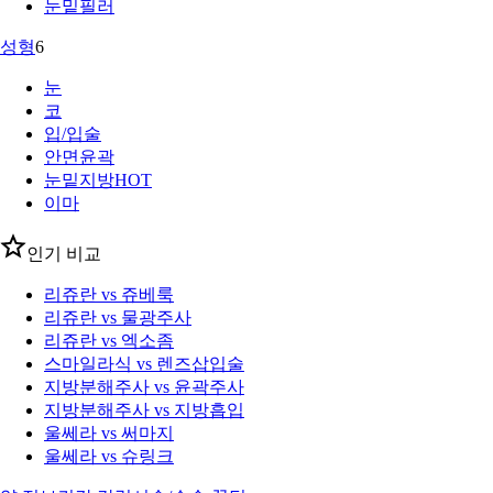
눈밑필러
성형
6
눈
코
입/입술
안면윤곽
눈밑지방
HOT
이마
인기 비교
리쥬란 vs 쥬베룩
리쥬란 vs 물광주사
리쥬란 vs 엑소좀
스마일라식 vs 렌즈삽입술
지방분해주사 vs 윤곽주사
지방분해주사 vs 지방흡입
울쎄라 vs 써마지
울쎄라 vs 슈링크