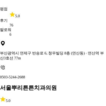
평점
5.0
후기
76
팔로워
6
부산광역시 연제구 반송로 6, 청우빌딩 8층 (연산동)
· 연산역 부
산3호선 77m
0503-5244-2688
서울뿌리튼튼치과의원
5.0