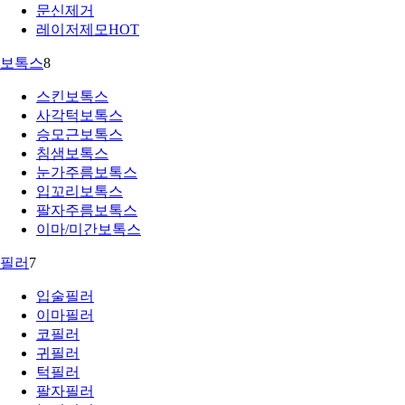
문신제거
레이저제모
HOT
보톡스
8
스킨보톡스
사각턱보톡스
승모근보톡스
침샘보톡스
눈가주름보톡스
입꼬리보톡스
팔자주름보톡스
이마/미간보톡스
필러
7
입술필러
이마필러
코필러
귀필러
턱필러
팔자필러