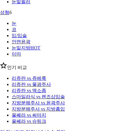
눈밑필러
성형
6
눈
코
입/입술
안면윤곽
눈밑지방
HOT
이마
인기 비교
리쥬란 vs 쥬베룩
리쥬란 vs 물광주사
리쥬란 vs 엑소좀
스마일라식 vs 렌즈삽입술
지방분해주사 vs 윤곽주사
지방분해주사 vs 지방흡입
울쎄라 vs 써마지
울쎄라 vs 슈링크