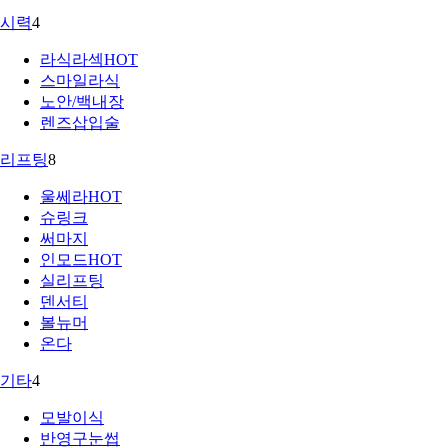
시력
4
라식라섹
HOT
스마일라식
노안/백내장
렌즈삽입술
리프팅
8
울쎄라
HOT
슈링크
써마지
인모드
HOT
실리프팅
덴서티
볼뉴머
온다
기타
4
모발이식
반영구눈썹