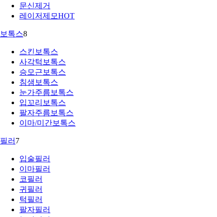
문신제거
레이저제모
HOT
보톡스
8
스킨보톡스
사각턱보톡스
승모근보톡스
침샘보톡스
눈가주름보톡스
입꼬리보톡스
팔자주름보톡스
이마/미간보톡스
필러
7
입술필러
이마필러
코필러
귀필러
턱필러
팔자필러