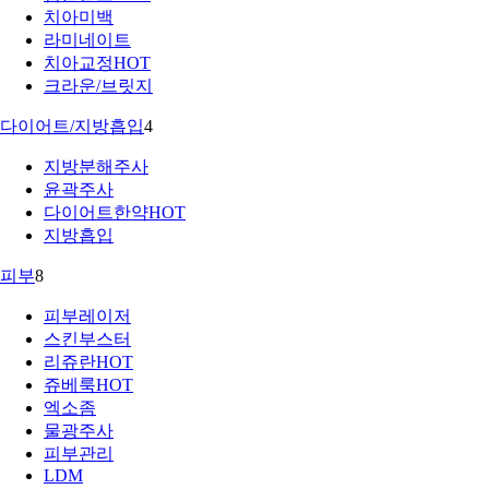
치아미백
라미네이트
치아교정
HOT
크라운/브릿지
다이어트/지방흡입
4
지방분해주사
윤곽주사
다이어트한약
HOT
지방흡입
피부
8
피부레이저
스킨부스터
리쥬란
HOT
쥬베룩
HOT
엑소좀
물광주사
피부관리
LDM