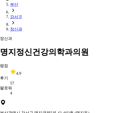
부산
강서구
정신과
정신과
명지정신건강의학과의원
평점
4.9
후기
57
팔로워
4
부산광역시 강서구 명지국제5로 42, 602호 (명지동)