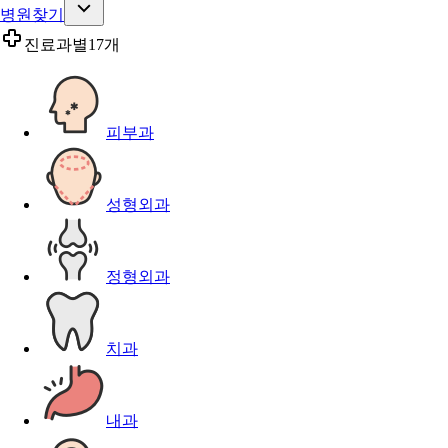
병원찾기
진료과별
17개
피부과
성형외과
정형외과
치과
내과