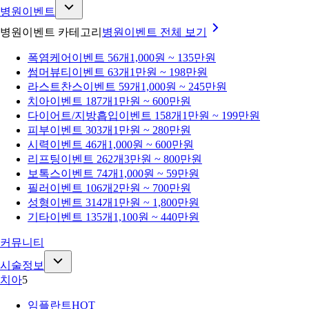
병원이벤트
병원이벤트 카테고리
병원이벤트
전체 보기
폭염케어
이벤트 56개
1,000원 ~ 135만원
썸머뷰티
이벤트 63개
1만원 ~ 198만원
라스트찬스
이벤트 59개
1,000원 ~ 245만원
치아
이벤트 187개
1만원 ~ 600만원
다이어트/지방흡입
이벤트 158개
1만원 ~ 199만원
피부
이벤트 303개
1만원 ~ 280만원
시력
이벤트 46개
1,000원 ~ 600만원
리프팅
이벤트 262개
3만원 ~ 800만원
보톡스
이벤트 74개
1,000원 ~ 59만원
필러
이벤트 106개
2만원 ~ 700만원
성형
이벤트 314개
1만원 ~ 1,800만원
기타
이벤트 135개
1,100원 ~ 440만원
커뮤니티
시술정보
치아
5
임플란트
HOT