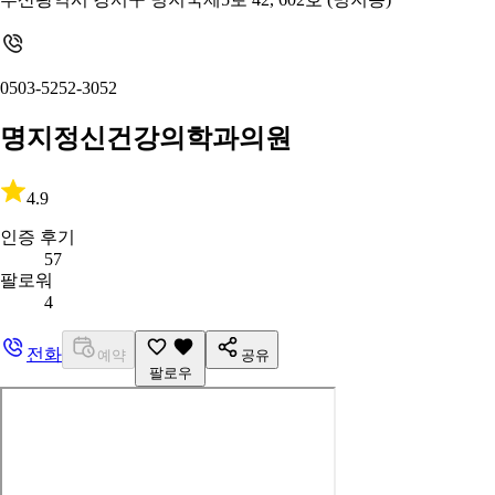
0503-5252-3052
명지정신건강의학과의원
4.9
인증 후기
57
팔로워
4
전화
예약
공유
팔로우