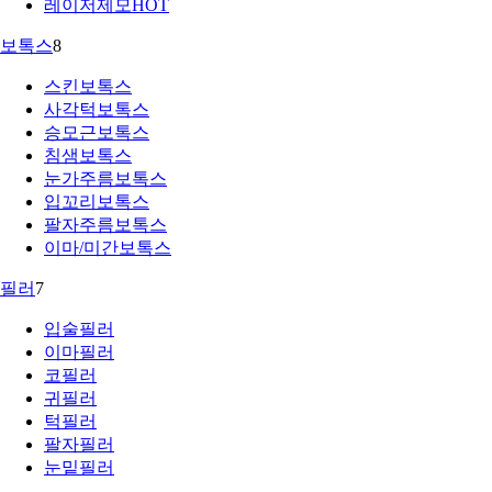
레이저제모
HOT
보톡스
8
스킨보톡스
사각턱보톡스
승모근보톡스
침샘보톡스
눈가주름보톡스
입꼬리보톡스
팔자주름보톡스
이마/미간보톡스
필러
7
입술필러
이마필러
코필러
귀필러
턱필러
팔자필러
눈밑필러