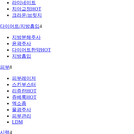
라미네이트
치아교정
HOT
크라운/브릿지
다이어트/지방흡입
4
지방분해주사
윤곽주사
다이어트한약
HOT
지방흡입
피부
8
피부레이저
스킨부스터
리쥬란
HOT
쥬베룩
HOT
엑소좀
물광주사
피부관리
LDM
시력
4