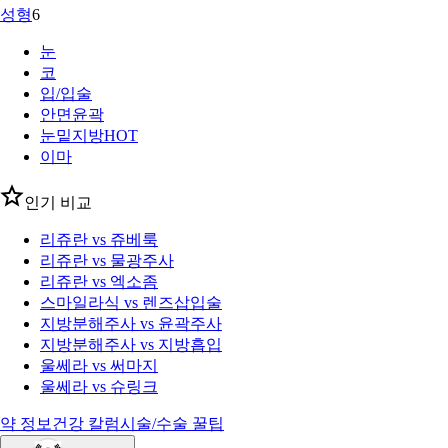
성형
6
눈
코
입/입술
안면윤곽
눈밑지방
HOT
이마
인기 비교
리쥬란 vs 쥬베룩
리쥬란 vs 물광주사
리쥬란 vs 엑소좀
스마일라식 vs 렌즈삽입술
지방분해주사 vs 윤곽주사
지방분해주사 vs 지방흡입
울쎄라 vs 써마지
울쎄라 vs 슈링크
약 정보
건강 칼럼
시술/수술 꿀팁