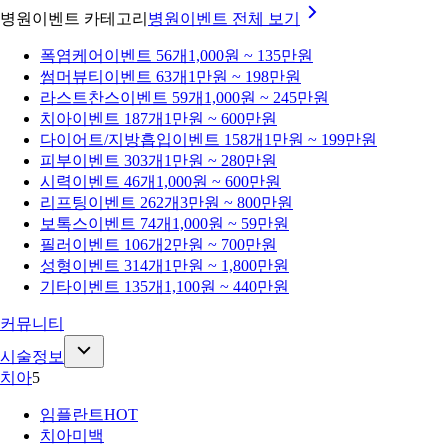
병원이벤트 카테고리
병원이벤트
전체 보기
폭염케어
이벤트 56개
1,000원 ~ 135만원
썸머뷰티
이벤트 63개
1만원 ~ 198만원
라스트찬스
이벤트 59개
1,000원 ~ 245만원
치아
이벤트 187개
1만원 ~ 600만원
다이어트/지방흡입
이벤트 158개
1만원 ~ 199만원
피부
이벤트 303개
1만원 ~ 280만원
시력
이벤트 46개
1,000원 ~ 600만원
리프팅
이벤트 262개
3만원 ~ 800만원
보톡스
이벤트 74개
1,000원 ~ 59만원
필러
이벤트 106개
2만원 ~ 700만원
성형
이벤트 314개
1만원 ~ 1,800만원
기타
이벤트 135개
1,100원 ~ 440만원
커뮤니티
시술정보
치아
5
임플란트
HOT
치아미백