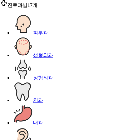
진료과별
17개
피부과
성형외과
정형외과
치과
내과