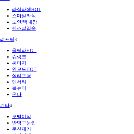
라식라섹
HOT
스마일라식
노안/백내장
렌즈삽입술
리프팅
8
울쎄라
HOT
슈링크
써마지
인모드
HOT
실리프팅
덴서티
볼뉴머
온다
기타
4
모발이식
반영구눈썹
문신제거