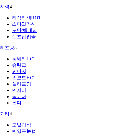
시력
4
라식라섹
HOT
스마일라식
노안/백내장
렌즈삽입술
리프팅
8
울쎄라
HOT
슈링크
써마지
인모드
HOT
실리프팅
덴서티
볼뉴머
온다
기타
4
모발이식
반영구눈썹