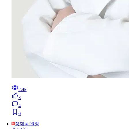
2.4k
3
4
0
정재욱 원장