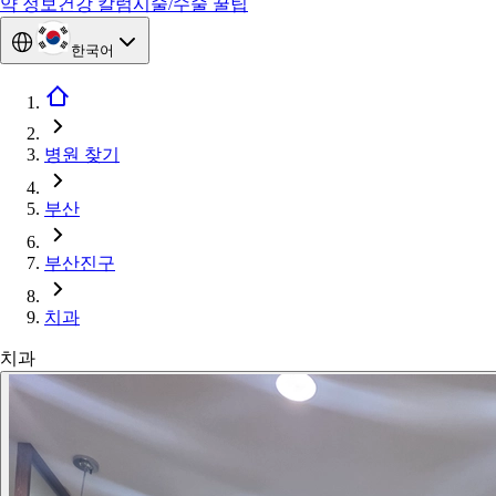
약 정보
건강 칼럼
시술/수술 꿀팁
한국어
병원 찾기
부산
부산진구
치과
치과