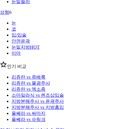
눈밑필러
성형
6
눈
코
입/입술
안면윤곽
눈밑지방
HOT
이마
인기 비교
리쥬란 vs 쥬베룩
리쥬란 vs 물광주사
리쥬란 vs 엑소좀
스마일라식 vs 렌즈삽입술
지방분해주사 vs 윤곽주사
지방분해주사 vs 지방흡입
울쎄라 vs 써마지
울쎄라 vs 슈링크