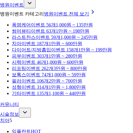
병원이벤트
병원이벤트 카테고리
병원이벤트
전체 보기
폭염케어
이벤트 56개
1,000원 ~ 135만원
썸머뷰티
이벤트 63개
1만원 ~ 198만원
라스트찬스
이벤트 59개
1,000원 ~ 245만원
치아
이벤트 187개
1만원 ~ 600만원
다이어트/지방흡입
이벤트 158개
1만원 ~ 199만원
피부
이벤트 303개
1만원 ~ 280만원
시력
이벤트 46개
1,000원 ~ 600만원
리프팅
이벤트 262개
3만원 ~ 800만원
보톡스
이벤트 74개
1,000원 ~ 59만원
필러
이벤트 106개
2만원 ~ 700만원
성형
이벤트 314개
1만원 ~ 1,800만원
기타
이벤트 135개
1,100원 ~ 440만원
커뮤니티
시술정보
치아
5
임플란트
HOT