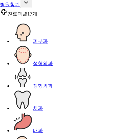
병원찾기
진료과별
17개
피부과
성형외과
정형외과
치과
내과