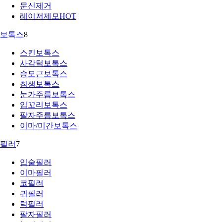
문신제거
레이저제모
HOT
보톡스
8
스킨보톡스
사각턱보톡스
승모근보톡스
침샘보톡스
눈가주름보톡스
입꼬리보톡스
팔자주름보톡스
이마/미간보톡스
필러
7
입술필러
이마필러
코필러
귀필러
턱필러
팔자필러