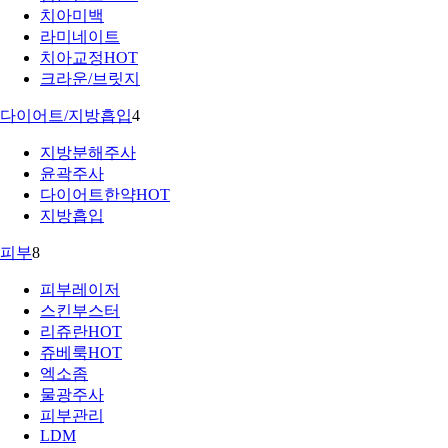
치아미백
라미네이트
치아교정
HOT
크라운/브릿지
다이어트/지방흡입
4
지방분해주사
윤곽주사
다이어트한약
HOT
지방흡입
피부
8
피부레이저
스킨부스터
리쥬란
HOT
쥬베룩
HOT
엑소좀
물광주사
피부관리
LDM