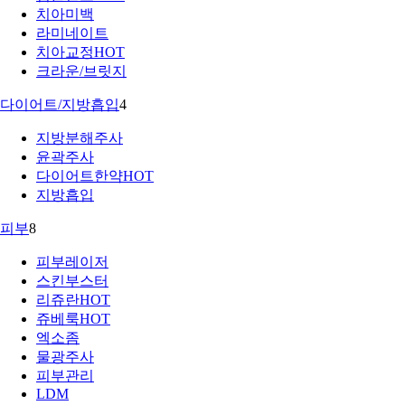
치아미백
라미네이트
치아교정
HOT
크라운/브릿지
다이어트/지방흡입
4
지방분해주사
윤곽주사
다이어트한약
HOT
지방흡입
피부
8
피부레이저
스킨부스터
리쥬란
HOT
쥬베룩
HOT
엑소좀
물광주사
피부관리
LDM