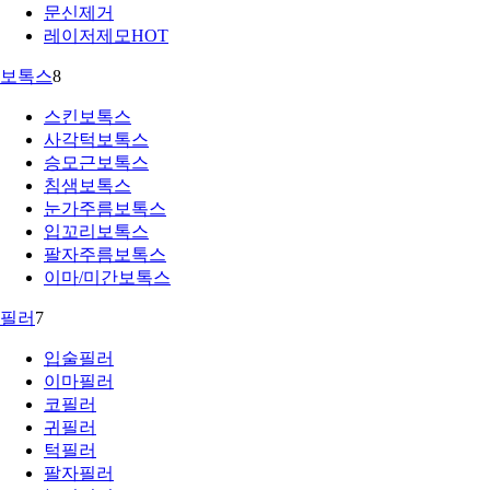
문신제거
레이저제모
HOT
보톡스
8
스킨보톡스
사각턱보톡스
승모근보톡스
침샘보톡스
눈가주름보톡스
입꼬리보톡스
팔자주름보톡스
이마/미간보톡스
필러
7
입술필러
이마필러
코필러
귀필러
턱필러
팔자필러