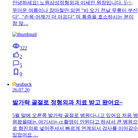
안녕하세요! 노원삼성정형외과 이세민 원장입니다. 🩺✨
무더운 여름이나 장마철만 되면 "비 오기 전날 무릎이 쑤신
다", "손목·어깨가 더 아프다" 며 통증을 호소하시는 분이
참 많…
322
2
5
0
seabuck
26.07.20
발가락 골절로 정형외과 치료 받고 왔어요~
5월 말에 오른쪽 발가락 골절로 병원다니고 있어요 처음 병
원왔을때는 여기서는 ct 촬영이 안된다고 하셔서 큰 병원으
로 협진의뢰 넣어주셔서 빠르게 연계되서 검사를 이어갈수
있었어요 …