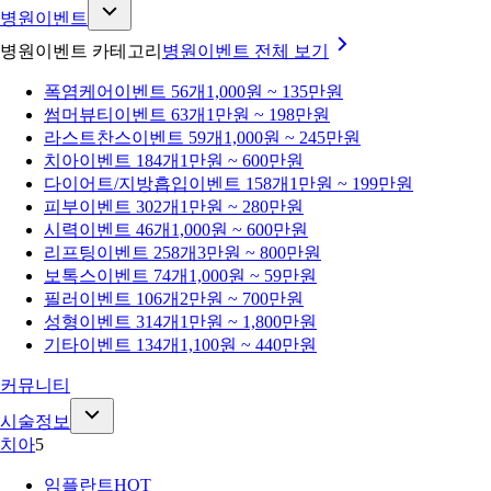
병원이벤트
병원이벤트 카테고리
병원이벤트
전체 보기
폭염케어
이벤트 56개
1,000원 ~ 135만원
썸머뷰티
이벤트 63개
1만원 ~ 198만원
라스트찬스
이벤트 59개
1,000원 ~ 245만원
치아
이벤트 184개
1만원 ~ 600만원
다이어트/지방흡입
이벤트 158개
1만원 ~ 199만원
피부
이벤트 302개
1만원 ~ 280만원
시력
이벤트 46개
1,000원 ~ 600만원
리프팅
이벤트 258개
3만원 ~ 800만원
보톡스
이벤트 74개
1,000원 ~ 59만원
필러
이벤트 106개
2만원 ~ 700만원
성형
이벤트 314개
1만원 ~ 1,800만원
기타
이벤트 134개
1,100원 ~ 440만원
커뮤니티
시술정보
치아
5
임플란트
HOT