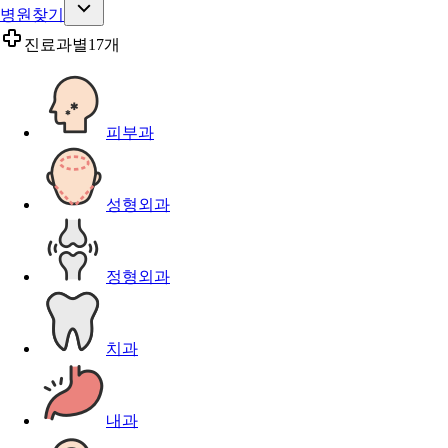
병원찾기
진료과별
17개
피부과
성형외과
정형외과
치과
내과