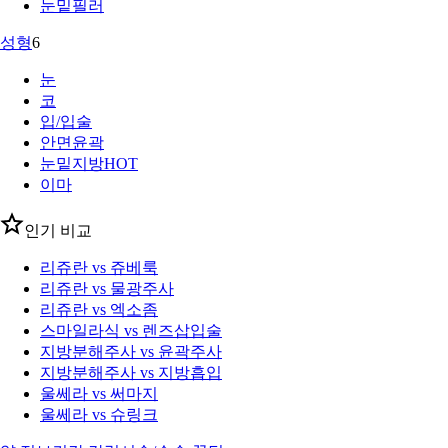
눈밑필러
성형
6
눈
코
입/입술
안면윤곽
눈밑지방
HOT
이마
인기 비교
리쥬란 vs 쥬베룩
리쥬란 vs 물광주사
리쥬란 vs 엑소좀
스마일라식 vs 렌즈삽입술
지방분해주사 vs 윤곽주사
지방분해주사 vs 지방흡입
울쎄라 vs 써마지
울쎄라 vs 슈링크