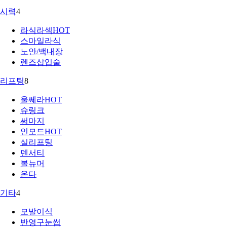
시력
4
라식라섹
HOT
스마일라식
노안/백내장
렌즈삽입술
리프팅
8
울쎄라
HOT
슈링크
써마지
인모드
HOT
실리프팅
덴서티
볼뉴머
온다
기타
4
모발이식
반영구눈썹