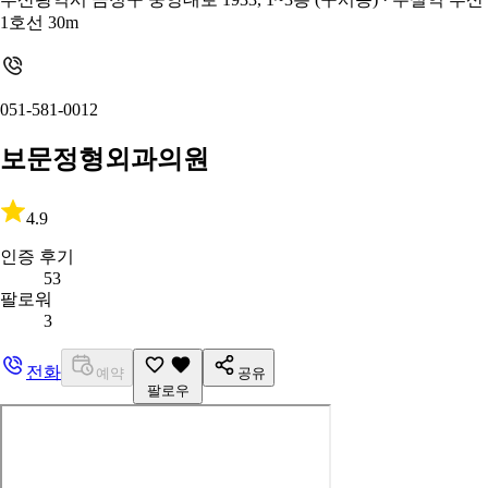
1호선 30m
051-581-0012
보문정형외과의원
4.9
인증 후기
53
팔로워
3
전화
예약
공유
팔로우