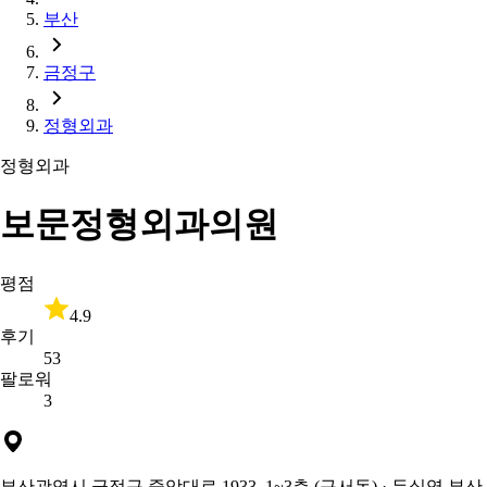
부산
금정구
정형외과
정형외과
보문정형외과의원
평점
4.9
후기
53
팔로워
3
부산광역시 금정구 중앙대로 1933, 1~3층 (구서동)
· 두실역 부산