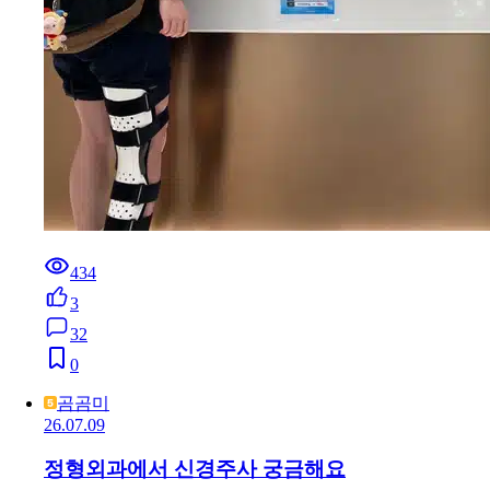
434
3
32
0
곰곰미
26.07.09
정형외과에서 신경주사 궁금해요