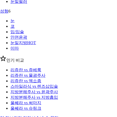
눈밑필러
성형
6
눈
코
입/입술
안면윤곽
눈밑지방
HOT
이마
인기 비교
리쥬란 vs 쥬베룩
리쥬란 vs 물광주사
리쥬란 vs 엑소좀
스마일라식 vs 렌즈삽입술
지방분해주사 vs 윤곽주사
지방분해주사 vs 지방흡입
울쎄라 vs 써마지
울쎄라 vs 슈링크