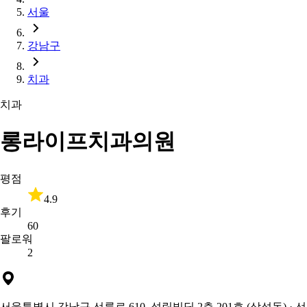
서울
강남구
치과
치과
롱라이프치과의원
평점
4.9
후기
60
팔로워
2
서울특별시 강남구 선릉로 610, 성림빌딩 2층 201호 (삼성동)
· 선