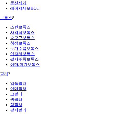
문신제거
레이저제모
HOT
보톡스
8
스킨보톡스
사각턱보톡스
승모근보톡스
침샘보톡스
눈가주름보톡스
입꼬리보톡스
팔자주름보톡스
이마/미간보톡스
필러
7
입술필러
이마필러
코필러
귀필러
턱필러
팔자필러