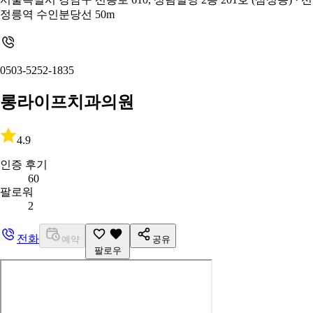
정릉역 수인분당선 50m
0503-5252-1835
롱라이프치과의원
4.9
인증 후기
60
팔로워
2
전화
예약
공유
팔로우