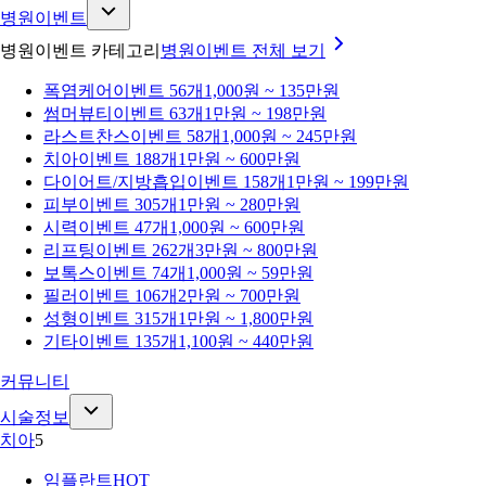
병원이벤트
병원이벤트 카테고리
병원이벤트
전체 보기
폭염케어
이벤트 56개
1,000원 ~ 135만원
썸머뷰티
이벤트 63개
1만원 ~ 198만원
라스트찬스
이벤트 58개
1,000원 ~ 245만원
치아
이벤트 188개
1만원 ~ 600만원
다이어트/지방흡입
이벤트 158개
1만원 ~ 199만원
피부
이벤트 305개
1만원 ~ 280만원
시력
이벤트 47개
1,000원 ~ 600만원
리프팅
이벤트 262개
3만원 ~ 800만원
보톡스
이벤트 74개
1,000원 ~ 59만원
필러
이벤트 106개
2만원 ~ 700만원
성형
이벤트 315개
1만원 ~ 1,800만원
기타
이벤트 135개
1,100원 ~ 440만원
커뮤니티
시술정보
치아
5
임플란트
HOT