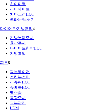
치아미백
라미네이트
치아교정
HOT
크라운/브릿지
다이어트/지방흡입
4
지방분해주사
윤곽주사
다이어트한약
HOT
지방흡입
피부
8
피부레이저
스킨부스터
리쥬란
HOT
쥬베룩
HOT
엑소좀
물광주사
피부관리
LDM