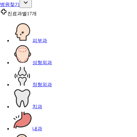
병원찾기
진료과별
17개
피부과
성형외과
정형외과
치과
내과