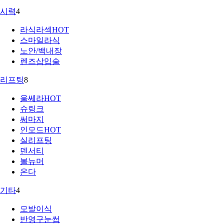
시력
4
라식라섹
HOT
스마일라식
노안/백내장
렌즈삽입술
리프팅
8
울쎄라
HOT
슈링크
써마지
인모드
HOT
실리프팅
덴서티
볼뉴머
온다
기타
4
모발이식
반영구눈썹