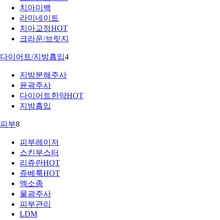
치아미백
라미네이트
치아교정
HOT
크라운/브릿지
다이어트/지방흡입
4
지방분해주사
윤곽주사
다이어트한약
HOT
지방흡입
피부
8
피부레이저
스킨부스터
리쥬란
HOT
쥬베룩
HOT
엑소좀
물광주사
피부관리
LDM