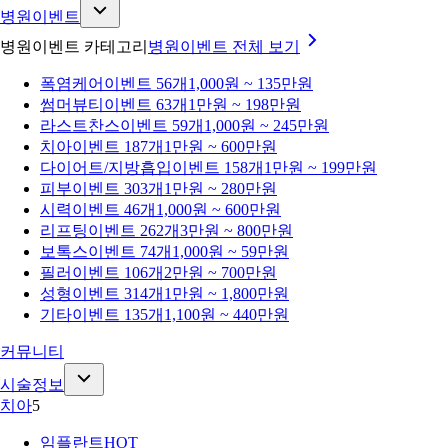
병원이벤트
병원이벤트 카테고리
병원이벤트
전체 보기
폭염케어
이벤트 56개
1,000원 ~ 135만원
썸머뷰티
이벤트 63개
1만원 ~ 198만원
라스트찬스
이벤트 59개
1,000원 ~ 245만원
치아
이벤트 187개
1만원 ~ 600만원
다이어트/지방흡입
이벤트 158개
1만원 ~ 199만원
피부
이벤트 303개
1만원 ~ 280만원
시력
이벤트 46개
1,000원 ~ 600만원
리프팅
이벤트 262개
3만원 ~ 800만원
보톡스
이벤트 74개
1,000원 ~ 59만원
필러
이벤트 106개
2만원 ~ 700만원
성형
이벤트 314개
1만원 ~ 1,800만원
기타
이벤트 135개
1,100원 ~ 440만원
커뮤니티
시술정보
치아
5
임플란트
HOT