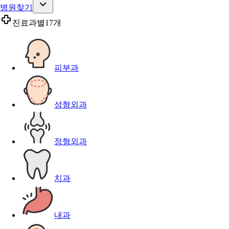
병원찾기
진료과별
17개
피부과
성형외과
정형외과
치과
내과