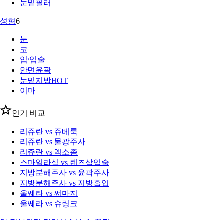
눈밑필러
성형
6
눈
코
입/입술
안면윤곽
눈밑지방
HOT
이마
인기 비교
리쥬란 vs 쥬베룩
리쥬란 vs 물광주사
리쥬란 vs 엑소좀
스마일라식 vs 렌즈삽입술
지방분해주사 vs 윤곽주사
지방분해주사 vs 지방흡입
울쎄라 vs 써마지
울쎄라 vs 슈링크