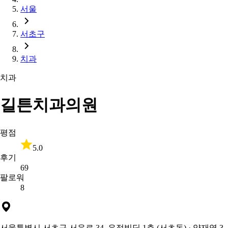
서울
서초구
치과
치과
길튼치과의원
평점
5.0
후기
69
팔로워
8
서울특별시 서초구 서운로 34, 우정빌딩 1층 (서초동)
· 양재역 3