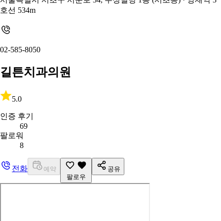
호선 534m
02-585-8050
길튼치과의원
5.0
인증 후기
69
팔로워
8
전화
예약
공유
팔로우