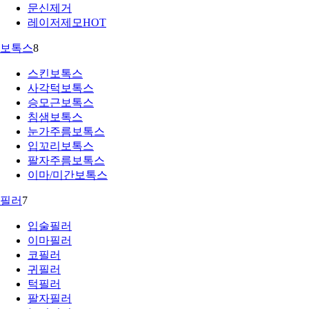
문신제거
레이저제모
HOT
보톡스
8
스킨보톡스
사각턱보톡스
승모근보톡스
침샘보톡스
눈가주름보톡스
입꼬리보톡스
팔자주름보톡스
이마/미간보톡스
필러
7
입술필러
이마필러
코필러
귀필러
턱필러
팔자필러