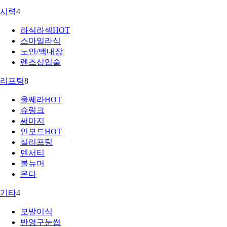
시력
4
라식라섹
HOT
스마일라식
노안/백내장
렌즈삽입술
리프팅
8
울쎄라
HOT
슈링크
써마지
인모드
HOT
실리프팅
덴서티
볼뉴머
온다
기타
4
모발이식
반영구눈썹