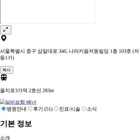
서울특별시 중구 삼일대로 340, 나라키움저동빌딩 1층 103호 (저
동1가)
복사
을지로3가역 2호선
283m
병원안내
후기 (51)
진료/시술
소식
기본 정보
소개