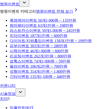
병원이벤트
병원이벤트 카테고리
병원이벤트
전체 보기
폭염케어
이벤트 56개
1,000원 ~ 135만원
썸머뷰티
이벤트 63개
1만원 ~ 198만원
라스트찬스
이벤트 59개
1,000원 ~ 245만원
치아
이벤트 187개
1만원 ~ 600만원
다이어트/지방흡입
이벤트 158개
1만원 ~ 199만원
피부
이벤트 303개
1만원 ~ 280만원
시력
이벤트 46개
1,000원 ~ 600만원
리프팅
이벤트 262개
3만원 ~ 800만원
보톡스
이벤트 74개
1,000원 ~ 59만원
필러
이벤트 106개
2만원 ~ 700만원
성형
이벤트 314개
1만원 ~ 1,800만원
기타
이벤트 135개
1,100원 ~ 440만원
커뮤니티
시술정보
치아
5
임플란트
HOT