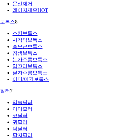
문신제거
레이저제모
HOT
보톡스
8
스킨보톡스
사각턱보톡스
승모근보톡스
침샘보톡스
눈가주름보톡스
입꼬리보톡스
팔자주름보톡스
이마/미간보톡스
필러
7
입술필러
이마필러
코필러
귀필러
턱필러
팔자필러