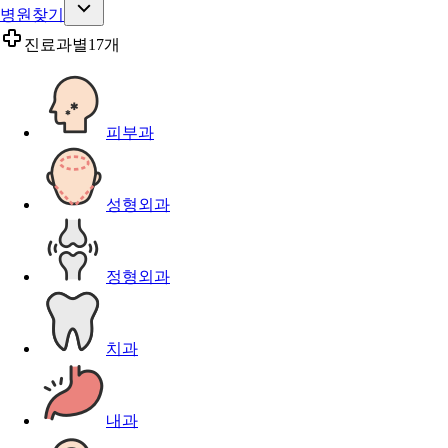
병원찾기
진료과별
17개
피부과
성형외과
정형외과
치과
내과