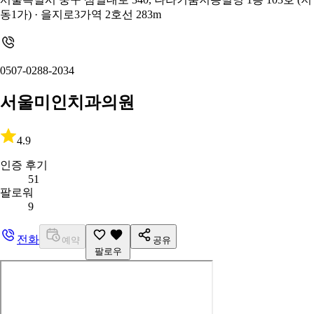
동1가)
· 을지로3가역 2호선 283m
0507-0288-2034
서울미인치과의원
4.9
인증 후기
51
팔로워
9
전화
예약
공유
팔로우