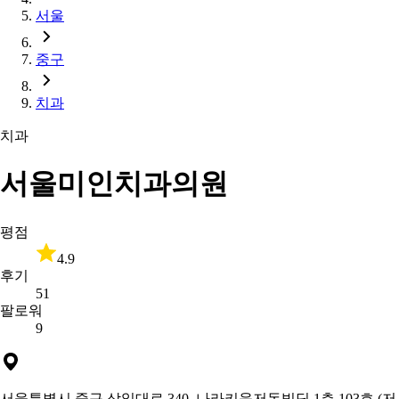
서울
중구
치과
치과
서울미인치과의원
평점
4.9
후기
51
팔로워
9
서울특별시 중구 삼일대로 340, 나라키움저동빌딩 1층 103호 (저