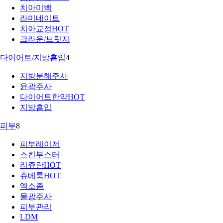
치아미백
라미네이트
치아교정
HOT
크라운/브릿지
다이어트/지방흡입
4
지방분해주사
윤곽주사
다이어트한약
HOT
지방흡입
피부
8
피부레이저
스킨부스터
리쥬란
HOT
쥬베룩
HOT
엑소좀
물광주사
피부관리
LDM