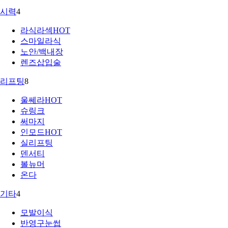
시력
4
라식라섹
HOT
스마일라식
노안/백내장
렌즈삽입술
리프팅
8
울쎄라
HOT
슈링크
써마지
인모드
HOT
실리프팅
덴서티
볼뉴머
온다
기타
4
모발이식
반영구눈썹