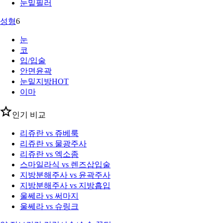
눈밑필러
성형
6
눈
코
입/입술
안면윤곽
눈밑지방
HOT
이마
인기 비교
리쥬란 vs 쥬베룩
리쥬란 vs 물광주사
리쥬란 vs 엑소좀
스마일라식 vs 렌즈삽입술
지방분해주사 vs 윤곽주사
지방분해주사 vs 지방흡입
울쎄라 vs 써마지
울쎄라 vs 슈링크