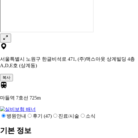
서울특별시 노원구 한글비석로 471, (주)맥스아웃 상계빌딩 4층
A,D,E호 (상계동)
복사
마들역 7호선
725m
병원안내
후기 (47)
진료/시술
소식
기본 정보