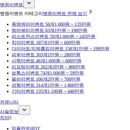
병원이벤트
병원이벤트 카테고리
병원이벤트
전체 보기
폭염케어
이벤트 56개
1,000원 ~ 135만원
썸머뷰티
이벤트 63개
1만원 ~ 198만원
라스트찬스
이벤트 59개
1,000원 ~ 245만원
치아
이벤트 187개
1만원 ~ 600만원
다이어트/지방흡입
이벤트 158개
1만원 ~ 199만원
피부
이벤트 303개
1만원 ~ 280만원
시력
이벤트 46개
1,000원 ~ 600만원
리프팅
이벤트 262개
3만원 ~ 800만원
보톡스
이벤트 74개
1,000원 ~ 59만원
필러
이벤트 106개
2만원 ~ 700만원
성형
이벤트 314개
1만원 ~ 1,800만원
기타
이벤트 135개
1,100원 ~ 440만원
커뮤니티
시술정보
치아
5
임플란트
HOT