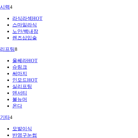
시력
4
라식라섹
HOT
스마일라식
노안/백내장
렌즈삽입술
리프팅
8
울쎄라
HOT
슈링크
써마지
인모드
HOT
실리프팅
덴서티
볼뉴머
온다
기타
4
모발이식
반영구눈썹