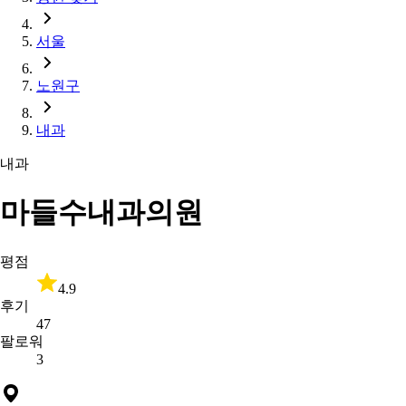
서울
노원구
내과
내과
마들수내과의원
평점
4.9
후기
47
팔로워
3