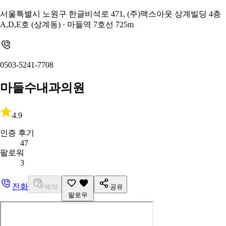
서울특별시 노원구 한글비석로 471, (주)맥스아웃 상계빌딩 4층
A,D,E호 (상계동)
· 마들역 7호선 725m
0503-5241-7708
마들수내과의원
4.9
인증 후기
47
팔로워
3
전화
예약
공유
팔로우