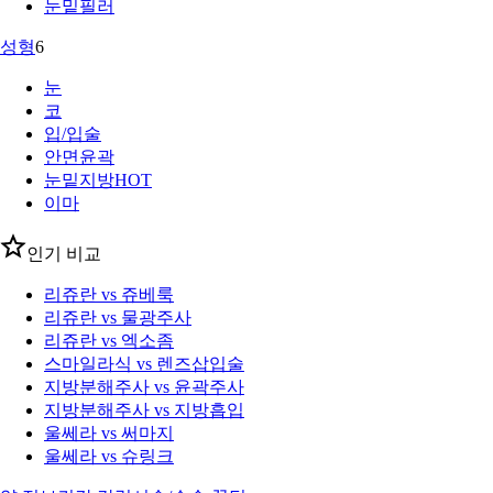
눈밑필러
성형
6
눈
코
입/입술
안면윤곽
눈밑지방
HOT
이마
인기 비교
리쥬란 vs 쥬베룩
리쥬란 vs 물광주사
리쥬란 vs 엑소좀
스마일라식 vs 렌즈삽입술
지방분해주사 vs 윤곽주사
지방분해주사 vs 지방흡입
울쎄라 vs 써마지
울쎄라 vs 슈링크