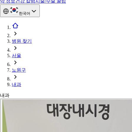
약 정보
건강 칼럼
시술/수술 꿀팁
한국어
병원 찾기
서울
노원구
내과
내과