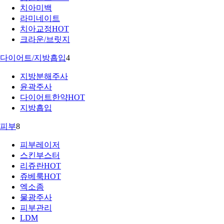
치아미백
라미네이트
치아교정
HOT
크라운/브릿지
다이어트/지방흡입
4
지방분해주사
윤곽주사
다이어트한약
HOT
지방흡입
피부
8
피부레이저
스킨부스터
리쥬란
HOT
쥬베룩
HOT
엑소좀
물광주사
피부관리
LDM