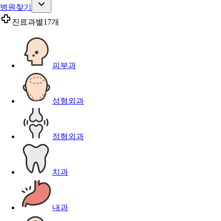
병원찾기
진료과별
17개
피부과
성형외과
정형외과
치과
내과