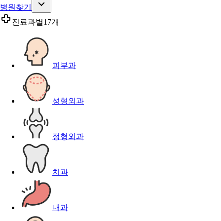
병원찾기
진료과별
17개
피부과
성형외과
정형외과
치과
내과