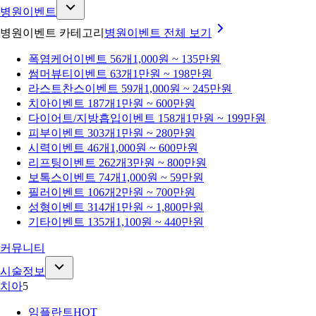
병원이벤트
병원이벤트 카테고리
병원이벤트
전체 보기
폭염케어
이벤트 56개
1,000원 ~ 135만원
썸머뷰티
이벤트 63개
1만원 ~ 198만원
라스트찬스
이벤트 59개
1,000원 ~ 245만원
치아
이벤트 187개
1만원 ~ 600만원
다이어트/지방흡입
이벤트 158개
1만원 ~ 199만원
피부
이벤트 303개
1만원 ~ 280만원
시력
이벤트 46개
1,000원 ~ 600만원
리프팅
이벤트 262개
3만원 ~ 800만원
보톡스
이벤트 74개
1,000원 ~ 59만원
필러
이벤트 106개
2만원 ~ 700만원
성형
이벤트 314개
1만원 ~ 1,800만원
기타
이벤트 135개
1,100원 ~ 440만원
커뮤니티
시술정보
치아
5
임플란트
HOT