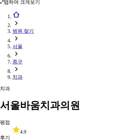
탭하여 크게보기
병원 찾기
서울
중구
치과
치과
서울바움치과의원
평점
4.9
후기