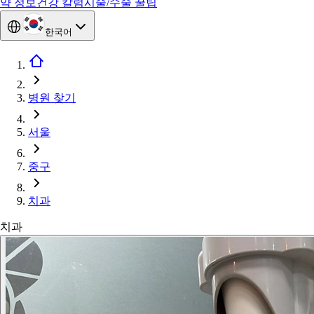
약 정보
건강 칼럼
시술/수술 꿀팁
한국어
병원 찾기
서울
중구
치과
치과