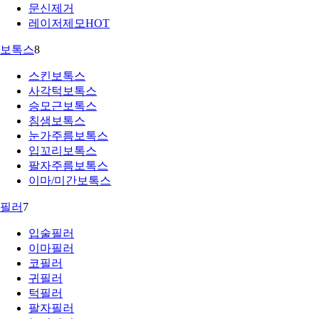
문신제거
레이저제모
HOT
보톡스
8
스킨보톡스
사각턱보톡스
승모근보톡스
침샘보톡스
눈가주름보톡스
입꼬리보톡스
팔자주름보톡스
이마/미간보톡스
필러
7
입술필러
이마필러
코필러
귀필러
턱필러
팔자필러