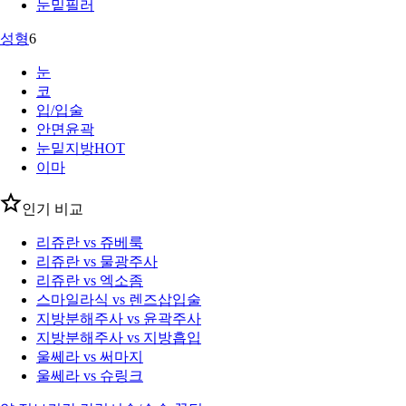
눈밑필러
성형
6
눈
코
입/입술
안면윤곽
눈밑지방
HOT
이마
인기 비교
리쥬란 vs 쥬베룩
리쥬란 vs 물광주사
리쥬란 vs 엑소좀
스마일라식 vs 렌즈삽입술
지방분해주사 vs 윤곽주사
지방분해주사 vs 지방흡입
울쎄라 vs 써마지
울쎄라 vs 슈링크