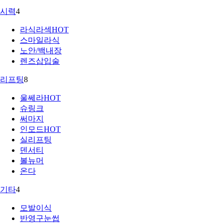
시력
4
라식라섹
HOT
스마일라식
노안/백내장
렌즈삽입술
리프팅
8
울쎄라
HOT
슈링크
써마지
인모드
HOT
실리프팅
덴서티
볼뉴머
온다
기타
4
모발이식
반영구눈썹