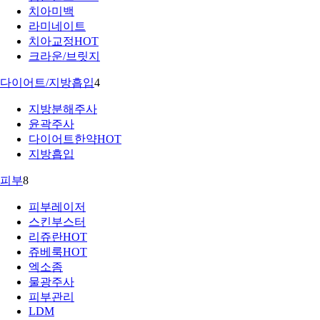
치아미백
라미네이트
치아교정
HOT
크라운/브릿지
다이어트/지방흡입
4
지방분해주사
윤곽주사
다이어트한약
HOT
지방흡입
피부
8
피부레이저
스킨부스터
리쥬란
HOT
쥬베룩
HOT
엑소좀
물광주사
피부관리
LDM