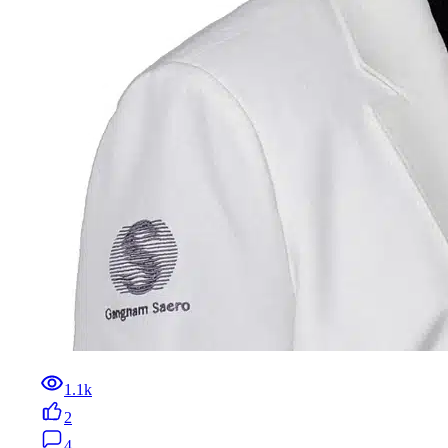
1.1k
2
4