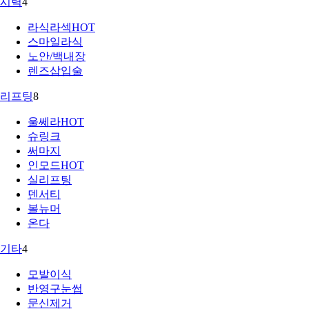
시력
4
라식라섹
HOT
스마일라식
노안/백내장
렌즈삽입술
리프팅
8
울쎄라
HOT
슈링크
써마지
인모드
HOT
실리프팅
덴서티
볼뉴머
온다
기타
4
모발이식
반영구눈썹
문신제거