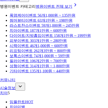
병원이벤트 카테고리
병원이벤트
전체 보기
폭염케어
이벤트 56개
1,000원 ~ 135만원
썸머뷰티
이벤트 63개
1만원 ~ 198만원
라스트찬스
이벤트 59개
1,000원 ~ 245만원
치아
이벤트 187개
1만원 ~ 600만원
다이어트/지방흡입
이벤트 158개
1만원 ~ 199만원
피부
이벤트 303개
1만원 ~ 280만원
시력
이벤트 46개
1,000원 ~ 600만원
리프팅
이벤트 262개
3만원 ~ 800만원
보톡스
이벤트 74개
1,000원 ~ 59만원
필러
이벤트 106개
2만원 ~ 700만원
성형
이벤트 314개
1만원 ~ 1,800만원
기타
이벤트 135개
1,100원 ~ 440만원
커뮤니티
시술정보
치아
5
임플란트
HOT
치아미백