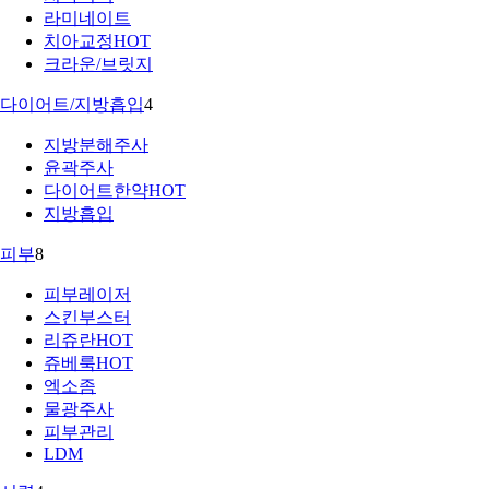
라미네이트
치아교정
HOT
크라운/브릿지
다이어트/지방흡입
4
지방분해주사
윤곽주사
다이어트한약
HOT
지방흡입
피부
8
피부레이저
스킨부스터
리쥬란
HOT
쥬베룩
HOT
엑소좀
물광주사
피부관리
LDM