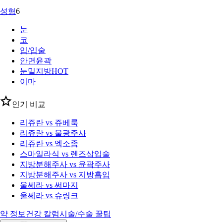
성형
6
눈
코
입/입술
안면윤곽
눈밑지방
HOT
이마
인기 비교
리쥬란 vs 쥬베룩
리쥬란 vs 물광주사
리쥬란 vs 엑소좀
스마일라식 vs 렌즈삽입술
지방분해주사 vs 윤곽주사
지방분해주사 vs 지방흡입
울쎄라 vs 써마지
울쎄라 vs 슈링크
약 정보
건강 칼럼
시술/수술 꿀팁