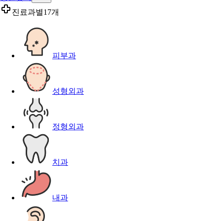
진료과별
17개
피부과
성형외과
정형외과
치과
내과