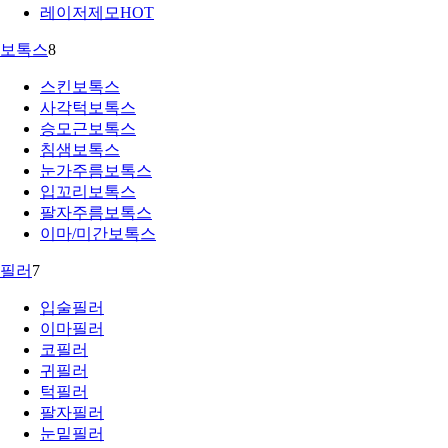
레이저제모
HOT
보톡스
8
스킨보톡스
사각턱보톡스
승모근보톡스
침샘보톡스
눈가주름보톡스
입꼬리보톡스
팔자주름보톡스
이마/미간보톡스
필러
7
입술필러
이마필러
코필러
귀필러
턱필러
팔자필러
눈밑필러