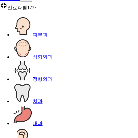
진료과별
17개
피부과
성형외과
정형외과
치과
내과