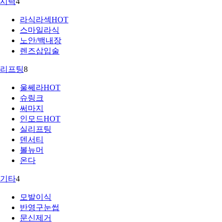
시력
4
라식라섹
HOT
스마일라식
노안/백내장
렌즈삽입술
리프팅
8
울쎄라
HOT
슈링크
써마지
인모드
HOT
실리프팅
덴서티
볼뉴머
온다
기타
4
모발이식
반영구눈썹
문신제거