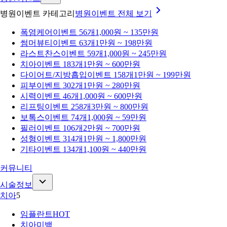
병원이벤트 카테고리
병원이벤트
전체 보기
폭염케어
이벤트 56개
1,000원 ~ 135만원
썸머뷰티
이벤트 63개
1만원 ~ 198만원
라스트찬스
이벤트 59개
1,000원 ~ 245만원
치아
이벤트 183개
1만원 ~ 600만원
다이어트/지방흡입
이벤트 158개
1만원 ~ 199만원
피부
이벤트 302개
1만원 ~ 280만원
시력
이벤트 46개
1,000원 ~ 600만원
리프팅
이벤트 258개
3만원 ~ 800만원
보톡스
이벤트 74개
1,000원 ~ 59만원
필러
이벤트 106개
2만원 ~ 700만원
성형
이벤트 314개
1만원 ~ 1,800만원
기타
이벤트 134개
1,100원 ~ 440만원
커뮤니티
시술정보
치아
5
임플란트
HOT
치아미백