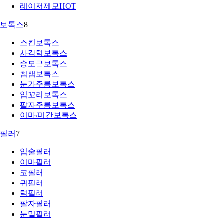
레이저제모
HOT
보톡스
8
스킨보톡스
사각턱보톡스
승모근보톡스
침샘보톡스
눈가주름보톡스
입꼬리보톡스
팔자주름보톡스
이마/미간보톡스
필러
7
입술필러
이마필러
코필러
귀필러
턱필러
팔자필러
눈밑필러