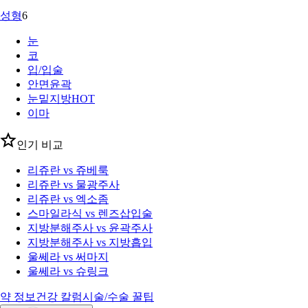
성형
6
눈
코
입/입술
안면윤곽
눈밑지방
HOT
이마
인기 비교
리쥬란 vs 쥬베룩
리쥬란 vs 물광주사
리쥬란 vs 엑소좀
스마일라식 vs 렌즈삽입술
지방분해주사 vs 윤곽주사
지방분해주사 vs 지방흡입
울쎄라 vs 써마지
울쎄라 vs 슈링크
약 정보
건강 칼럼
시술/수술 꿀팁