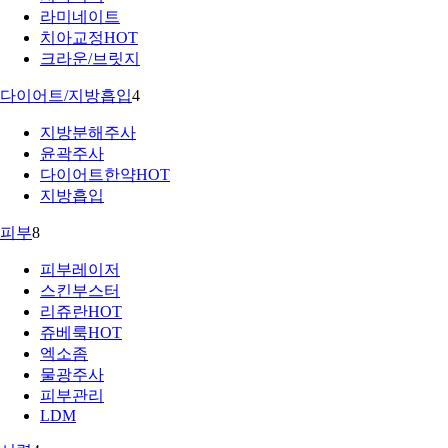
라미네이트
치아교정
HOT
크라운/브릿지
다이어트/지방흡입
4
지방분해주사
윤곽주사
다이어트한약
HOT
지방흡입
피부
8
피부레이저
스킨부스터
리쥬란
HOT
쥬베룩
HOT
엑소좀
물광주사
피부관리
LDM