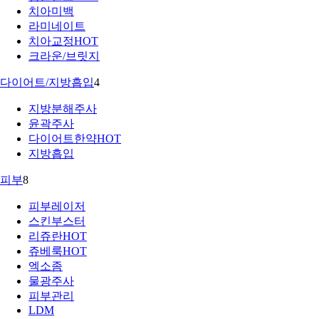
치아미백
라미네이트
치아교정
HOT
크라운/브릿지
다이어트/지방흡입
4
지방분해주사
윤곽주사
다이어트한약
HOT
지방흡입
피부
8
피부레이저
스킨부스터
리쥬란
HOT
쥬베룩
HOT
엑소좀
물광주사
피부관리
LDM