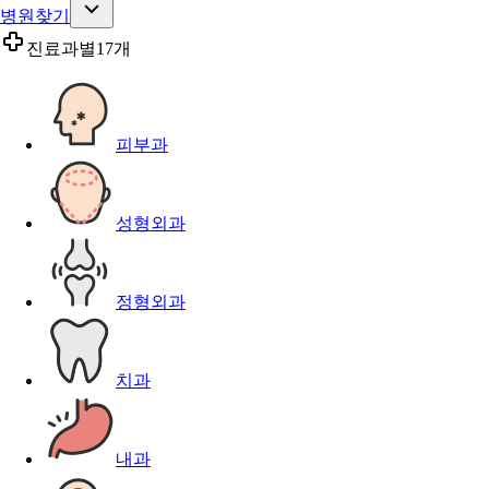
병원찾기
진료과별
17개
피부과
성형외과
정형외과
치과
내과