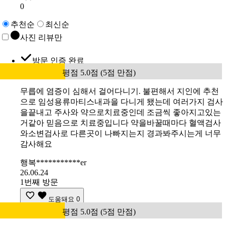
0
추천순
최신순
사진 리뷰만
방문 인증 완료
평점 5.0점 (5점 만점)
무릅에 염증이 심해서 걸어다니기. 불편해서 지인에 추천
으로 임성용류마티스내과을 다니게 됐는데 여러가지 검사
을끝내고 주사와 약으로치료중인데 조금씩 좋아지고있는
거같아 믿음으로 치료중입니다 약을바꿀때마다 혈액검사
와소변검사로 다른곳이 나빠지는지 경과봐주시는게 너무
감사해요
행복***********er
26.06.24
1번째 방문
도움돼요
0
평점 5.0점 (5점 만점)