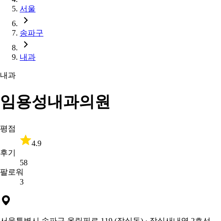
서울
송파구
내과
내과
임용성내과의원
평점
4.9
후기
58
팔로워
3
서울특별시 송파구 올림픽로 119 (잠실동)
· 잠실새내역 2호선