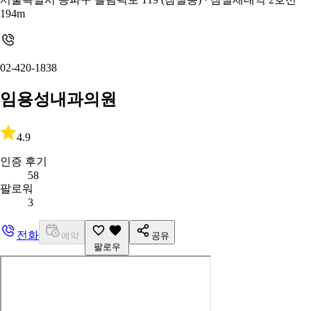
194m
02-420-1838
임용성내과의원
4.9
인증 후기
58
팔로워
3
전화
예약
공유
팔로우