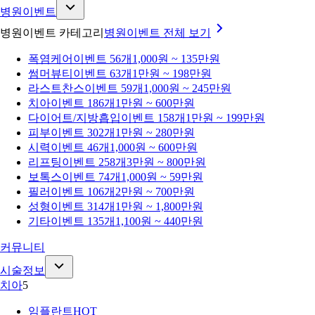
병원이벤트
병원이벤트 카테고리
병원이벤트
전체 보기
폭염케어
이벤트 56개
1,000원 ~ 135만원
썸머뷰티
이벤트 63개
1만원 ~ 198만원
라스트찬스
이벤트 59개
1,000원 ~ 245만원
치아
이벤트 186개
1만원 ~ 600만원
다이어트/지방흡입
이벤트 158개
1만원 ~ 199만원
피부
이벤트 302개
1만원 ~ 280만원
시력
이벤트 46개
1,000원 ~ 600만원
리프팅
이벤트 258개
3만원 ~ 800만원
보톡스
이벤트 74개
1,000원 ~ 59만원
필러
이벤트 106개
2만원 ~ 700만원
성형
이벤트 314개
1만원 ~ 1,800만원
기타
이벤트 135개
1,100원 ~ 440만원
커뮤니티
시술정보
치아
5
임플란트
HOT