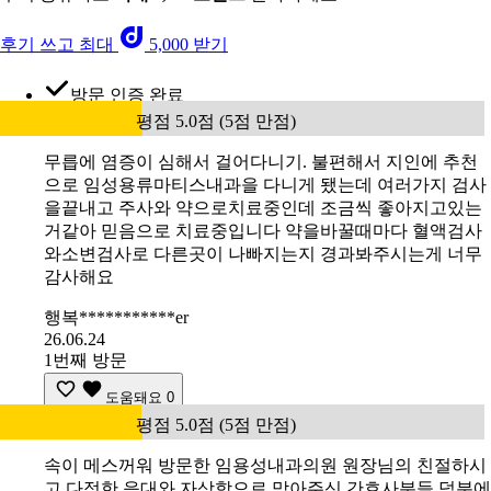
후기 쓰고 최대
5,000 받기
방문 인증 완료
평점 5.0점 (5점 만점)
무릅에 염증이 심해서 걸어다니기. 불편해서 지인에 추천
으로 임성용류마티스내과을 다니게 됐는데 여러가지 검사
을끝내고 주사와 약으로치료중인데 조금씩 좋아지고있는
거같아 믿음으로 치료중입니다 약을바꿀때마다 혈액검사
와소변검사로 다른곳이 나빠지는지 경과봐주시는게 너무
감사해요
행복***********er
26.06.24
1번째 방문
도움돼요
0
평점 5.0점 (5점 만점)
속이 메스꺼워 방문한 임용성내과의원 원장님의 친절하시
고 다정한 응대와 자상함으로 맞아주신 간호사분들 덕분에