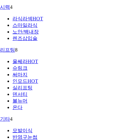
시력
4
라식라섹
HOT
스마일라식
노안/백내장
렌즈삽입술
리프팅
8
울쎄라
HOT
슈링크
써마지
인모드
HOT
실리프팅
덴서티
볼뉴머
온다
기타
4
모발이식
반영구눈썹