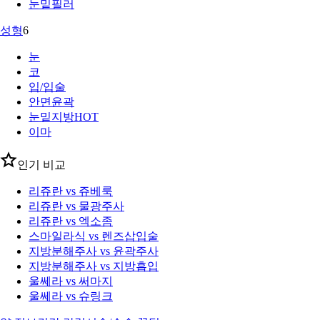
눈밑필러
성형
6
눈
코
입/입술
안면윤곽
눈밑지방
HOT
이마
인기 비교
리쥬란 vs 쥬베룩
리쥬란 vs 물광주사
리쥬란 vs 엑소좀
스마일라식 vs 렌즈삽입술
지방분해주사 vs 윤곽주사
지방분해주사 vs 지방흡입
울쎄라 vs 써마지
울쎄라 vs 슈링크