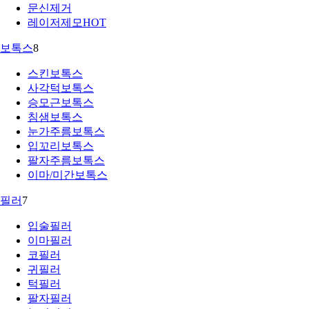
문신제거
레이저제모
HOT
보톡스
8
스킨보톡스
사각턱보톡스
승모근보톡스
침샘보톡스
눈가주름보톡스
입꼬리보톡스
팔자주름보톡스
이마/미간보톡스
필러
7
입술필러
이마필러
코필러
귀필러
턱필러
팔자필러