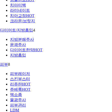
치아미백
라미네이트
치아교정
HOT
크라운/브릿지
다이어트/지방흡입
4
지방분해주사
윤곽주사
다이어트한약
HOT
지방흡입
피부
8
피부레이저
스킨부스터
리쥬란
HOT
쥬베룩
HOT
엑소좀
물광주사
피부관리
LDM