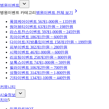
병원이벤트
병원이벤트 카테고리
병원이벤트
전체 보기
폭염케어
이벤트 56개
1,000원 ~ 135만원
썸머뷰티
이벤트 63개
1만원 ~ 198만원
라스트찬스
이벤트 59개
1,000원 ~ 245만원
치아
이벤트 186개
1만원 ~ 600만원
다이어트/지방흡입
이벤트 158개
1만원 ~ 199만원
피부
이벤트 302개
1만원 ~ 280만원
시력
이벤트 46개
1,000원 ~ 600만원
리프팅
이벤트 258개
3만원 ~ 800만원
보톡스
이벤트 74개
1,000원 ~ 59만원
필러
이벤트 106개
2만원 ~ 700만원
성형
이벤트 314개
1만원 ~ 1,800만원
기타
이벤트 134개
1,100원 ~ 440만원
커뮤니티
시술정보
치아
5
임플란트
HOT