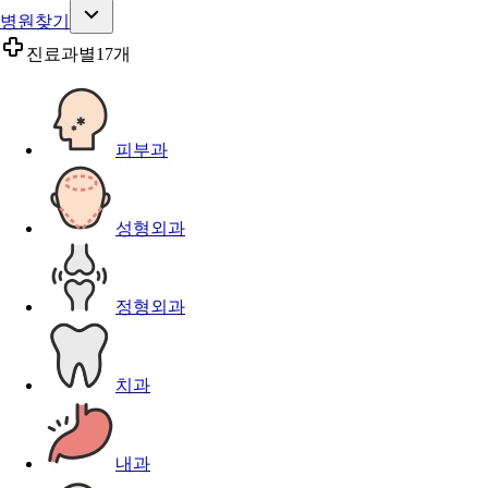
병원찾기
진료과별
17개
피부과
성형외과
정형외과
치과
내과