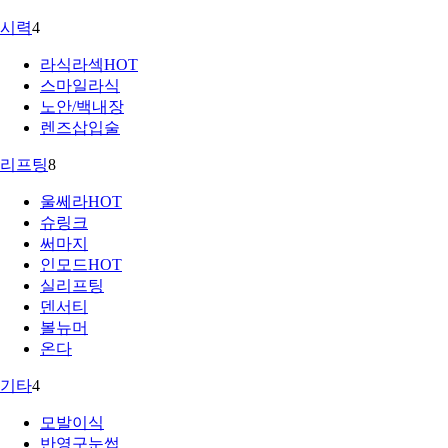
시력
4
라식라섹
HOT
스마일라식
노안/백내장
렌즈삽입술
리프팅
8
울쎄라
HOT
슈링크
써마지
인모드
HOT
실리프팅
덴서티
볼뉴머
온다
기타
4
모발이식
반영구눈썹