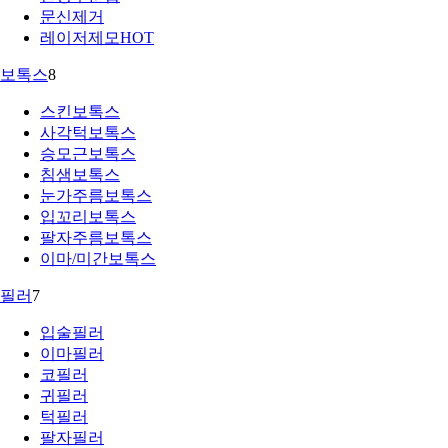
문신제거
레이저제모
HOT
보톡스
8
스킨보톡스
사각턱보톡스
승모근보톡스
침샘보톡스
눈가주름보톡스
입꼬리보톡스
팔자주름보톡스
이마/미간보톡스
필러
7
입술필러
이마필러
코필러
귀필러
턱필러
팔자필러