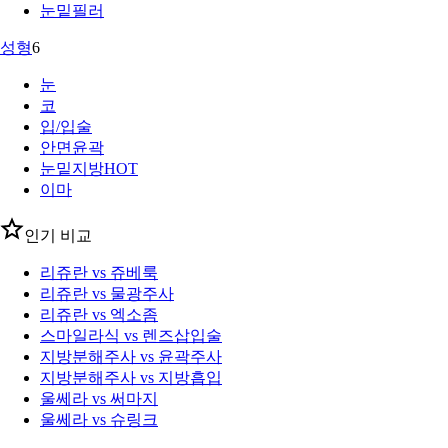
눈밑필러
성형
6
눈
코
입/입술
안면윤곽
눈밑지방
HOT
이마
인기 비교
리쥬란 vs 쥬베룩
리쥬란 vs 물광주사
리쥬란 vs 엑소좀
스마일라식 vs 렌즈삽입술
지방분해주사 vs 윤곽주사
지방분해주사 vs 지방흡입
울쎄라 vs 써마지
울쎄라 vs 슈링크