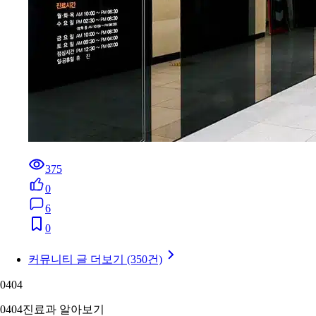
375
0
6
0
커뮤니티 글 더보기 (350건)
04
04
04
04
진료과 알아보기