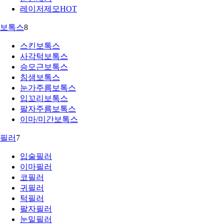
레이저제모
HOT
보톡스
8
스킨보톡스
사각턱보톡스
승모근보톡스
침샘보톡스
눈가주름보톡스
입꼬리보톡스
팔자주름보톡스
이마/미간보톡스
필러
7
입술필러
이마필러
코필러
귀필러
턱필러
팔자필러
눈밑필러