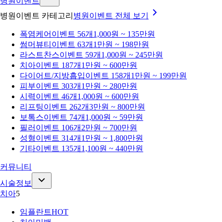
병원이벤트
병원이벤트 카테고리
병원이벤트
전체 보기
폭염케어
이벤트 56개
1,000원 ~ 135만원
썸머뷰티
이벤트 63개
1만원 ~ 198만원
라스트찬스
이벤트 59개
1,000원 ~ 245만원
치아
이벤트 187개
1만원 ~ 600만원
다이어트/지방흡입
이벤트 158개
1만원 ~ 199만원
피부
이벤트 303개
1만원 ~ 280만원
시력
이벤트 46개
1,000원 ~ 600만원
리프팅
이벤트 262개
3만원 ~ 800만원
보톡스
이벤트 74개
1,000원 ~ 59만원
필러
이벤트 106개
2만원 ~ 700만원
성형
이벤트 314개
1만원 ~ 1,800만원
기타
이벤트 135개
1,100원 ~ 440만원
커뮤니티
시술정보
치아
5
임플란트
HOT