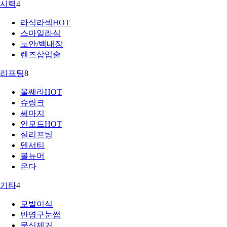
시력
4
라식라섹
HOT
스마일라식
노안/백내장
렌즈삽입술
리프팅
8
울쎄라
HOT
슈링크
써마지
인모드
HOT
실리프팅
덴서티
볼뉴머
온다
기타
4
모발이식
반영구눈썹
문신제거