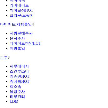
치아미백
라미네이트
치아교정
HOT
크라운/브릿지
다이어트/지방흡입
4
지방분해주사
윤곽주사
다이어트한약
HOT
지방흡입
피부
8
피부레이저
스킨부스터
리쥬란
HOT
쥬베룩
HOT
엑소좀
물광주사
피부관리
LDM