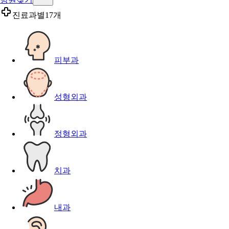
진료과별
17개
피부과
성형외과
정형외과
치과
내과