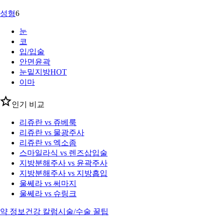
성형
6
눈
코
입/입술
안면윤곽
눈밑지방
HOT
이마
인기 비교
리쥬란 vs 쥬베룩
리쥬란 vs 물광주사
리쥬란 vs 엑소좀
스마일라식 vs 렌즈삽입술
지방분해주사 vs 윤곽주사
지방분해주사 vs 지방흡입
울쎄라 vs 써마지
울쎄라 vs 슈링크
약 정보
건강 칼럼
시술/수술 꿀팁