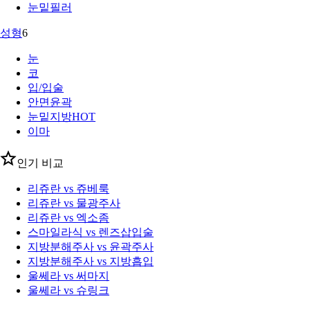
눈밑필러
성형
6
눈
코
입/입술
안면윤곽
눈밑지방
HOT
이마
인기 비교
리쥬란 vs 쥬베룩
리쥬란 vs 물광주사
리쥬란 vs 엑소좀
스마일라식 vs 렌즈삽입술
지방분해주사 vs 윤곽주사
지방분해주사 vs 지방흡입
울쎄라 vs 써마지
울쎄라 vs 슈링크