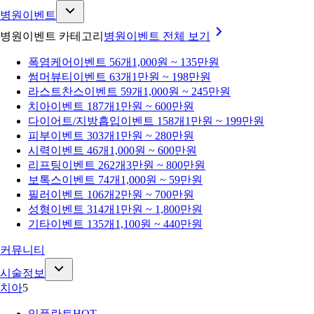
병원이벤트
병원이벤트 카테고리
병원이벤트
전체 보기
폭염케어
이벤트 56개
1,000원 ~ 135만원
썸머뷰티
이벤트 63개
1만원 ~ 198만원
라스트찬스
이벤트 59개
1,000원 ~ 245만원
치아
이벤트 187개
1만원 ~ 600만원
다이어트/지방흡입
이벤트 158개
1만원 ~ 199만원
피부
이벤트 303개
1만원 ~ 280만원
시력
이벤트 46개
1,000원 ~ 600만원
리프팅
이벤트 262개
3만원 ~ 800만원
보톡스
이벤트 74개
1,000원 ~ 59만원
필러
이벤트 106개
2만원 ~ 700만원
성형
이벤트 314개
1만원 ~ 1,800만원
기타
이벤트 135개
1,100원 ~ 440만원
커뮤니티
시술정보
치아
5
임플란트
HOT