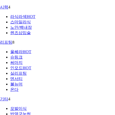
시력
4
라식라섹
HOT
스마일라식
노안/백내장
렌즈삽입술
리프팅
8
울쎄라
HOT
슈링크
써마지
인모드
HOT
실리프팅
덴서티
볼뉴머
온다
기타
4
모발이식
반영구눈썹