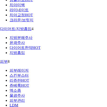
치아미백
라미네이트
치아교정
HOT
크라운/브릿지
다이어트/지방흡입
4
지방분해주사
윤곽주사
다이어트한약
HOT
지방흡입
피부
8
피부레이저
스킨부스터
리쥬란
HOT
쥬베룩
HOT
엑소좀
물광주사
피부관리
LDM