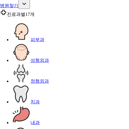
병원찾기
진료과별
17개
피부과
성형외과
정형외과
치과
내과