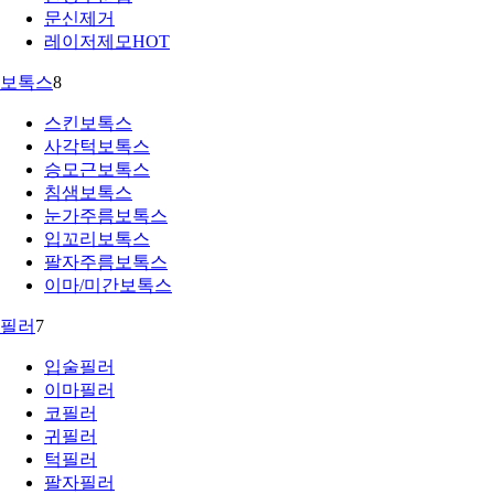
문신제거
레이저제모
HOT
보톡스
8
스킨보톡스
사각턱보톡스
승모근보톡스
침샘보톡스
눈가주름보톡스
입꼬리보톡스
팔자주름보톡스
이마/미간보톡스
필러
7
입술필러
이마필러
코필러
귀필러
턱필러
팔자필러