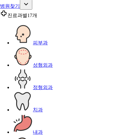
병원찾기
진료과별
17개
피부과
성형외과
정형외과
치과
내과