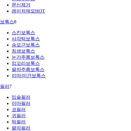
문신제거
레이저제모
HOT
보톡스
8
스킨보톡스
사각턱보톡스
승모근보톡스
침샘보톡스
눈가주름보톡스
입꼬리보톡스
팔자주름보톡스
이마/미간보톡스
필러
7
입술필러
이마필러
코필러
귀필러
턱필러
팔자필러