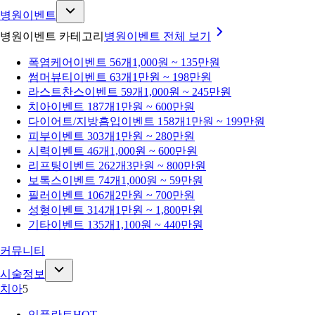
병원이벤트
병원이벤트 카테고리
병원이벤트
전체 보기
폭염케어
이벤트 56개
1,000원 ~ 135만원
썸머뷰티
이벤트 63개
1만원 ~ 198만원
라스트찬스
이벤트 59개
1,000원 ~ 245만원
치아
이벤트 187개
1만원 ~ 600만원
다이어트/지방흡입
이벤트 158개
1만원 ~ 199만원
피부
이벤트 303개
1만원 ~ 280만원
시력
이벤트 46개
1,000원 ~ 600만원
리프팅
이벤트 262개
3만원 ~ 800만원
보톡스
이벤트 74개
1,000원 ~ 59만원
필러
이벤트 106개
2만원 ~ 700만원
성형
이벤트 314개
1만원 ~ 1,800만원
기타
이벤트 135개
1,100원 ~ 440만원
커뮤니티
시술정보
치아
5
임플란트
HOT