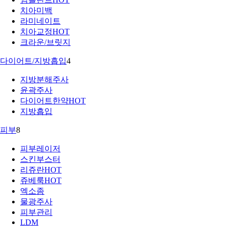
치아미백
라미네이트
치아교정
HOT
크라운/브릿지
다이어트/지방흡입
4
지방분해주사
윤곽주사
다이어트한약
HOT
지방흡입
피부
8
피부레이저
스킨부스터
리쥬란
HOT
쥬베룩
HOT
엑소좀
물광주사
피부관리
LDM