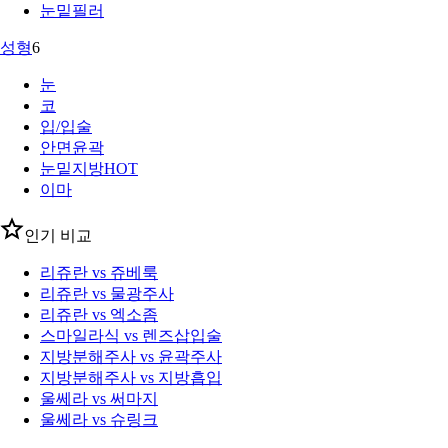
눈밑필러
성형
6
눈
코
입/입술
안면윤곽
눈밑지방
HOT
이마
인기 비교
리쥬란 vs 쥬베룩
리쥬란 vs 물광주사
리쥬란 vs 엑소좀
스마일라식 vs 렌즈삽입술
지방분해주사 vs 윤곽주사
지방분해주사 vs 지방흡입
울쎄라 vs 써마지
울쎄라 vs 슈링크