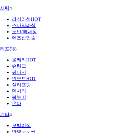
시력
4
라식라섹
HOT
스마일라식
노안/백내장
렌즈삽입술
리프팅
8
울쎄라
HOT
슈링크
써마지
인모드
HOT
실리프팅
덴서티
볼뉴머
온다
기타
4
모발이식
반영구눈썹