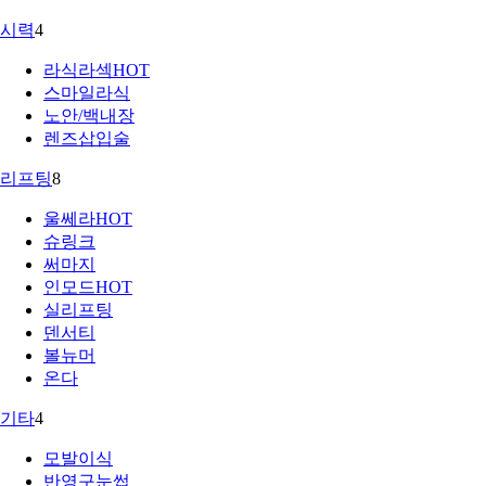
시력
4
라식라섹
HOT
스마일라식
노안/백내장
렌즈삽입술
리프팅
8
울쎄라
HOT
슈링크
써마지
인모드
HOT
실리프팅
덴서티
볼뉴머
온다
기타
4
모발이식
반영구눈썹