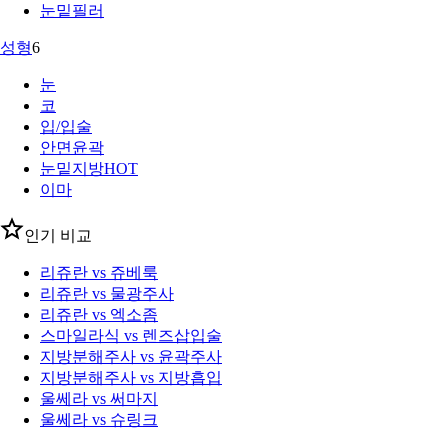
눈밑필러
성형
6
눈
코
입/입술
안면윤곽
눈밑지방
HOT
이마
인기 비교
리쥬란 vs 쥬베룩
리쥬란 vs 물광주사
리쥬란 vs 엑소좀
스마일라식 vs 렌즈삽입술
지방분해주사 vs 윤곽주사
지방분해주사 vs 지방흡입
울쎄라 vs 써마지
울쎄라 vs 슈링크