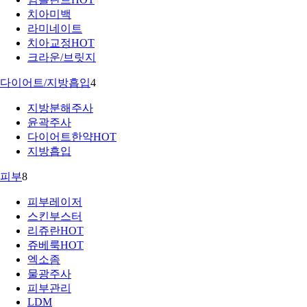
치아미백
라미네이트
치아교정
HOT
크라운/브릿지
다이어트/지방흡입
4
지방분해주사
윤곽주사
다이어트한약
HOT
지방흡입
피부
8
피부레이저
스킨부스터
리쥬란
HOT
쥬베룩
HOT
엑소좀
물광주사
피부관리
LDM