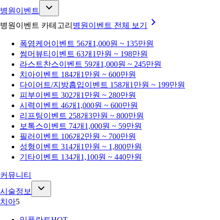
병원이벤트
병원이벤트 카테고리
병원이벤트
전체 보기
폭염케어
이벤트 56개
1,000원 ~ 135만원
썸머뷰티
이벤트 63개
1만원 ~ 198만원
라스트찬스
이벤트 59개
1,000원 ~ 245만원
치아
이벤트 184개
1만원 ~ 600만원
다이어트/지방흡입
이벤트 158개
1만원 ~ 199만원
피부
이벤트 302개
1만원 ~ 280만원
시력
이벤트 46개
1,000원 ~ 600만원
리프팅
이벤트 258개
3만원 ~ 800만원
보톡스
이벤트 74개
1,000원 ~ 59만원
필러
이벤트 106개
2만원 ~ 700만원
성형
이벤트 314개
1만원 ~ 1,800만원
기타
이벤트 134개
1,100원 ~ 440만원
커뮤니티
시술정보
치아
5
임플란트
HOT