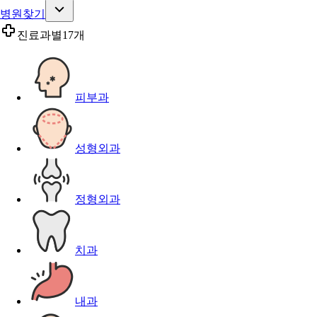
병원찾기
진료과별
17개
피부과
성형외과
정형외과
치과
내과