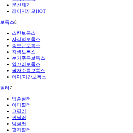
문신제거
레이저제모
HOT
보톡스
8
스킨보톡스
사각턱보톡스
승모근보톡스
침샘보톡스
눈가주름보톡스
입꼬리보톡스
팔자주름보톡스
이마/미간보톡스
필러
7
입술필러
이마필러
코필러
귀필러
턱필러
팔자필러