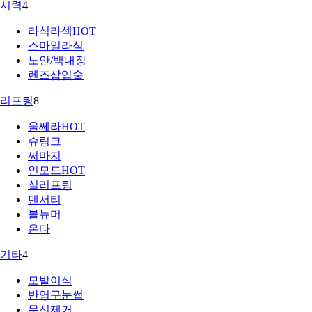
시력
4
라식라섹
HOT
스마일라식
노안/백내장
렌즈삽입술
리프팅
8
울쎄라
HOT
슈링크
써마지
인모드
HOT
실리프팅
덴서티
볼뉴머
온다
기타
4
모발이식
반영구눈썹
문신제거