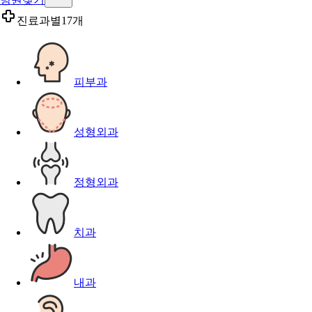
진료과별
17개
피부과
성형외과
정형외과
치과
내과