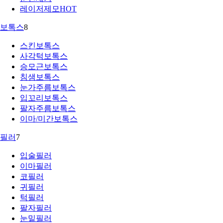
레이저제모
HOT
보톡스
8
스킨보톡스
사각턱보톡스
승모근보톡스
침샘보톡스
눈가주름보톡스
입꼬리보톡스
팔자주름보톡스
이마/미간보톡스
필러
7
입술필러
이마필러
코필러
귀필러
턱필러
팔자필러
눈밑필러