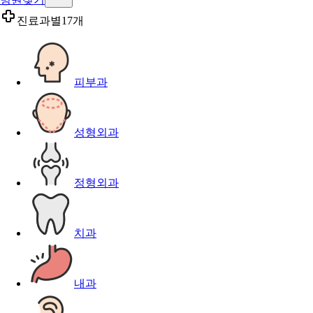
진료과별
17개
피부과
성형외과
정형외과
치과
내과