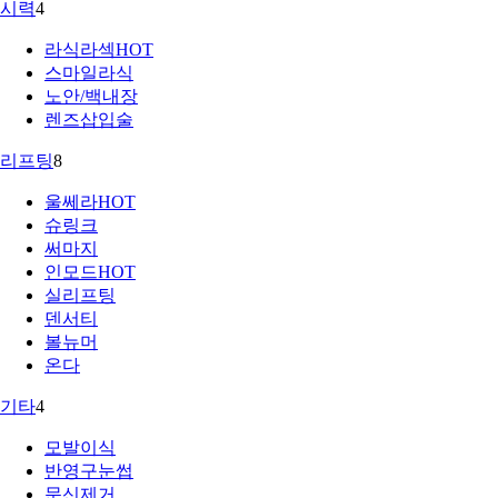
시력
4
라식라섹
HOT
스마일라식
노안/백내장
렌즈삽입술
리프팅
8
울쎄라
HOT
슈링크
써마지
인모드
HOT
실리프팅
덴서티
볼뉴머
온다
기타
4
모발이식
반영구눈썹
문신제거