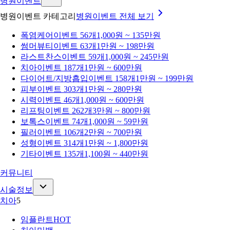
병원이벤트
병원이벤트 카테고리
병원이벤트
전체 보기
폭염케어
이벤트 56개
1,000원 ~ 135만원
썸머뷰티
이벤트 63개
1만원 ~ 198만원
라스트찬스
이벤트 59개
1,000원 ~ 245만원
치아
이벤트 187개
1만원 ~ 600만원
다이어트/지방흡입
이벤트 158개
1만원 ~ 199만원
피부
이벤트 303개
1만원 ~ 280만원
시력
이벤트 46개
1,000원 ~ 600만원
리프팅
이벤트 262개
3만원 ~ 800만원
보톡스
이벤트 74개
1,000원 ~ 59만원
필러
이벤트 106개
2만원 ~ 700만원
성형
이벤트 314개
1만원 ~ 1,800만원
기타
이벤트 135개
1,100원 ~ 440만원
커뮤니티
시술정보
치아
5
임플란트
HOT