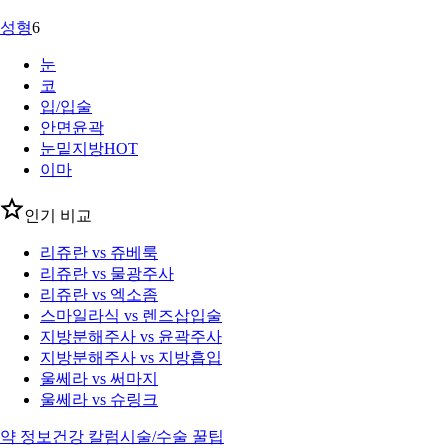
성형
6
눈
코
입/입술
안면윤곽
눈밑지방
HOT
이마
인기 비교
리쥬란 vs 쥬베룩
리쥬란 vs 물광주사
리쥬란 vs 엑소좀
스마일라식 vs 렌즈삽입술
지방분해주사 vs 윤곽주사
지방분해주사 vs 지방흡입
울쎄라 vs 써마지
울쎄라 vs 슈링크
약 정보
건강 칼럼
시술/수술 꿀팁