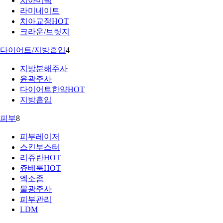
치아미백
라미네이트
치아교정
HOT
크라운/브릿지
다이어트/지방흡입
4
지방분해주사
윤곽주사
다이어트한약
HOT
지방흡입
피부
8
피부레이저
스킨부스터
리쥬란
HOT
쥬베룩
HOT
엑소좀
물광주사
피부관리
LDM