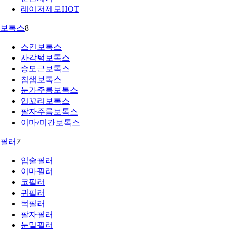
레이저제모
HOT
보톡스
8
스킨보톡스
사각턱보톡스
승모근보톡스
침샘보톡스
눈가주름보톡스
입꼬리보톡스
팔자주름보톡스
이마/미간보톡스
필러
7
입술필러
이마필러
코필러
귀필러
턱필러
팔자필러
눈밑필러