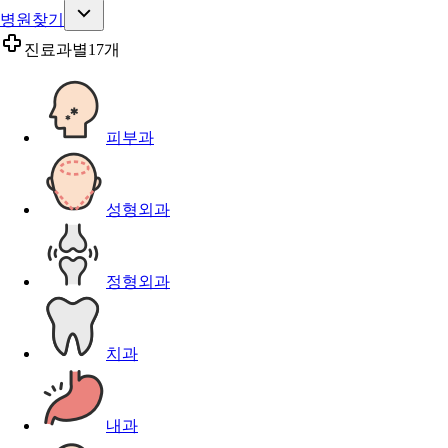
병원찾기
진료과별
17개
피부과
성형외과
정형외과
치과
내과