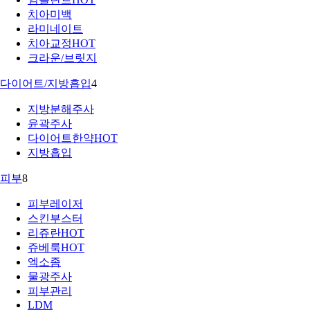
치아미백
라미네이트
치아교정
HOT
크라운/브릿지
다이어트/지방흡입
4
지방분해주사
윤곽주사
다이어트한약
HOT
지방흡입
피부
8
피부레이저
스킨부스터
리쥬란
HOT
쥬베룩
HOT
엑소좀
물광주사
피부관리
LDM