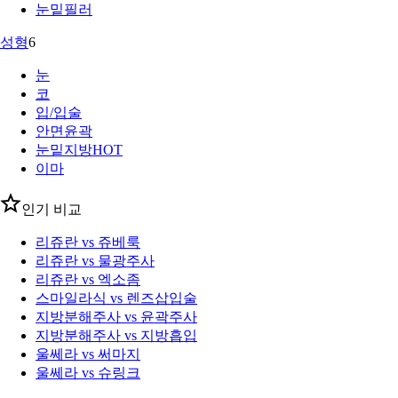
눈밑필러
성형
6
눈
코
입/입술
안면윤곽
눈밑지방
HOT
이마
인기 비교
리쥬란 vs 쥬베룩
리쥬란 vs 물광주사
리쥬란 vs 엑소좀
스마일라식 vs 렌즈삽입술
지방분해주사 vs 윤곽주사
지방분해주사 vs 지방흡입
울쎄라 vs 써마지
울쎄라 vs 슈링크