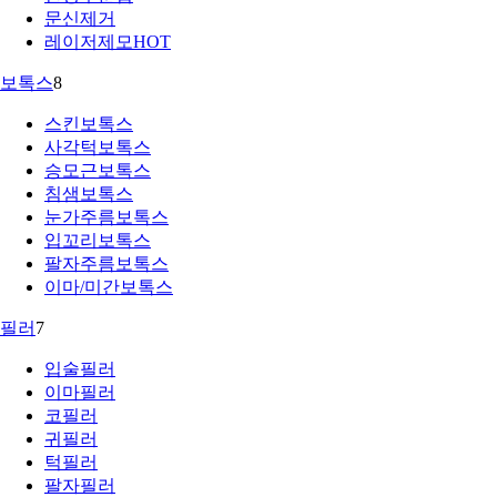
문신제거
레이저제모
HOT
보톡스
8
스킨보톡스
사각턱보톡스
승모근보톡스
침샘보톡스
눈가주름보톡스
입꼬리보톡스
팔자주름보톡스
이마/미간보톡스
필러
7
입술필러
이마필러
코필러
귀필러
턱필러
팔자필러