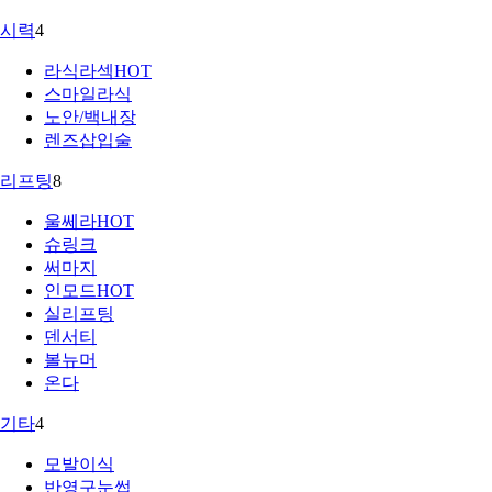
시력
4
라식라섹
HOT
스마일라식
노안/백내장
렌즈삽입술
리프팅
8
울쎄라
HOT
슈링크
써마지
인모드
HOT
실리프팅
덴서티
볼뉴머
온다
기타
4
모발이식
반영구눈썹