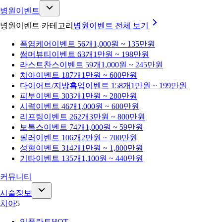
병원이벤트
병원이벤트 카테고리
병원이벤트
전체 보기
폭염케어
이벤트 56개
1,000원 ~ 135만원
썸머뷰티
이벤트 63개
1만원 ~ 198만원
라스트찬스
이벤트 59개
1,000원 ~ 245만원
치아
이벤트 187개
1만원 ~ 600만원
다이어트/지방흡입
이벤트 158개
1만원 ~ 199만원
피부
이벤트 303개
1만원 ~ 280만원
시력
이벤트 46개
1,000원 ~ 600만원
리프팅
이벤트 262개
3만원 ~ 800만원
보톡스
이벤트 74개
1,000원 ~ 59만원
필러
이벤트 106개
2만원 ~ 700만원
성형
이벤트 314개
1만원 ~ 1,800만원
기타
이벤트 135개
1,100원 ~ 440만원
커뮤니티
시술정보
치아
5
임플란트
HOT