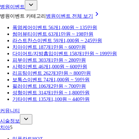
병원이벤트
병원이벤트 카테고리
병원이벤트
전체 보기
폭염케어
이벤트 56개
1,000원 ~ 135만원
썸머뷰티
이벤트 63개
1만원 ~ 198만원
라스트찬스
이벤트 59개
1,000원 ~ 245만원
치아
이벤트 187개
1만원 ~ 600만원
다이어트/지방흡입
이벤트 158개
1만원 ~ 199만원
피부
이벤트 303개
1만원 ~ 280만원
시력
이벤트 46개
1,000원 ~ 600만원
리프팅
이벤트 262개
3만원 ~ 800만원
보톡스
이벤트 74개
1,000원 ~ 59만원
필러
이벤트 106개
2만원 ~ 700만원
성형
이벤트 314개
1만원 ~ 1,800만원
기타
이벤트 135개
1,100원 ~ 440만원
커뮤니티
시술정보
치아
5
임플란트
HOT