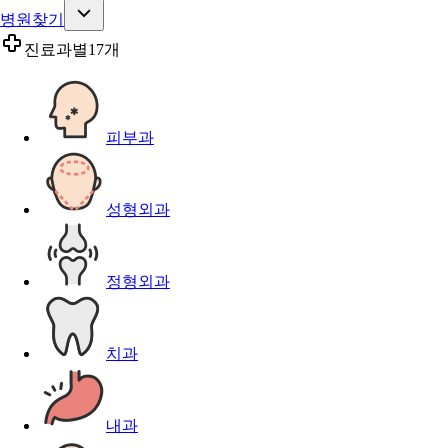
병원찾기
진료과별
17개
피부과
성형외과
정형외과
치과
내과