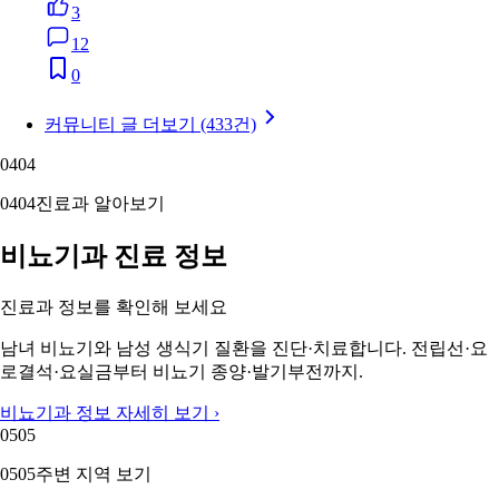
3
12
0
커뮤니티 글 더보기 (433건)
04
04
04
04
진료과 알아보기
비뇨기과 진료 정보
진료과 정보를 확인해 보세요
남녀 비뇨기와 남성 생식기 질환을 진단·치료합니다. 전립선·요
로결석·요실금부터 비뇨기 종양·발기부전까지.
비뇨기과 정보 자세히 보기 ›
05
05
05
05
주변 지역 보기