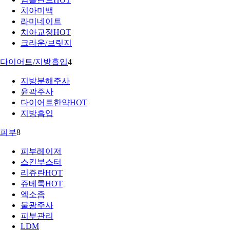
치아미백
라미네이트
치아교정
HOT
크라운/브릿지
다이어트/지방흡입
4
지방분해주사
윤곽주사
다이어트한약
HOT
지방흡입
피부
8
피부레이저
스킨부스터
리쥬란
HOT
쥬베룩
HOT
엑소좀
물광주사
피부관리
LDM