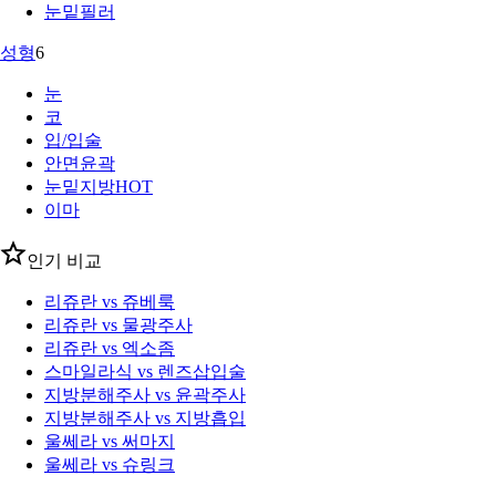
눈밑필러
성형
6
눈
코
입/입술
안면윤곽
눈밑지방
HOT
이마
인기 비교
리쥬란 vs 쥬베룩
리쥬란 vs 물광주사
리쥬란 vs 엑소좀
스마일라식 vs 렌즈삽입술
지방분해주사 vs 윤곽주사
지방분해주사 vs 지방흡입
울쎄라 vs 써마지
울쎄라 vs 슈링크