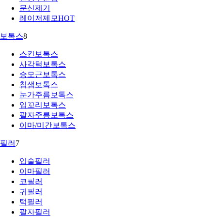
문신제거
레이저제모
HOT
보톡스
8
스킨보톡스
사각턱보톡스
승모근보톡스
침샘보톡스
눈가주름보톡스
입꼬리보톡스
팔자주름보톡스
이마/미간보톡스
필러
7
입술필러
이마필러
코필러
귀필러
턱필러
팔자필러