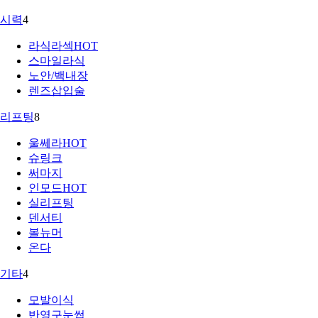
시력
4
라식라섹
HOT
스마일라식
노안/백내장
렌즈삽입술
리프팅
8
울쎄라
HOT
슈링크
써마지
인모드
HOT
실리프팅
덴서티
볼뉴머
온다
기타
4
모발이식
반영구눈썹