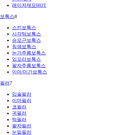
레이저제모
HOT
보톡스
8
스킨보톡스
사각턱보톡스
승모근보톡스
침샘보톡스
눈가주름보톡스
입꼬리보톡스
팔자주름보톡스
이마/미간보톡스
필러
7
입술필러
이마필러
코필러
귀필러
턱필러
팔자필러
눈밑필러