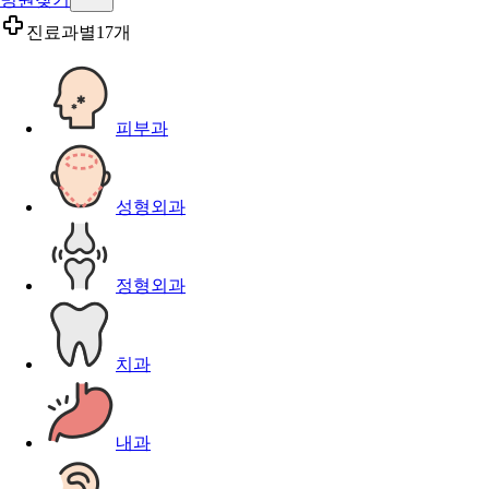
진료과별
17개
피부과
성형외과
정형외과
치과
내과