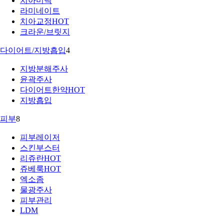
치아미백
라미네이트
치아교정
HOT
크라운/브릿지
다이어트/지방흡입
4
지방분해주사
윤곽주사
다이어트한약
HOT
지방흡입
피부
8
피부레이저
스킨부스터
리쥬란
HOT
쥬베룩
HOT
엑소좀
물광주사
피부관리
LDM