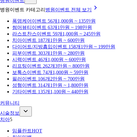
병원이벤트
병원이벤트 카테고리
병원이벤트
전체 보기
폭염케어
이벤트 56개
1,000원 ~ 135만원
썸머뷰티
이벤트 63개
1만원 ~ 198만원
라스트찬스
이벤트 59개
1,000원 ~ 245만원
치아
이벤트 187개
1만원 ~ 600만원
다이어트/지방흡입
이벤트 158개
1만원 ~ 199만원
피부
이벤트 303개
1만원 ~ 280만원
시력
이벤트 46개
1,000원 ~ 600만원
리프팅
이벤트 262개
3만원 ~ 800만원
보톡스
이벤트 74개
1,000원 ~ 59만원
필러
이벤트 106개
2만원 ~ 700만원
성형
이벤트 314개
1만원 ~ 1,800만원
기타
이벤트 135개
1,100원 ~ 440만원
커뮤니티
시술정보
치아
5
임플란트
HOT