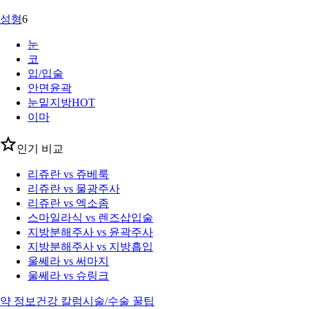
성형
6
눈
코
입/입술
안면윤곽
눈밑지방
HOT
이마
인기 비교
리쥬란 vs 쥬베룩
리쥬란 vs 물광주사
리쥬란 vs 엑소좀
스마일라식 vs 렌즈삽입술
지방분해주사 vs 윤곽주사
지방분해주사 vs 지방흡입
울쎄라 vs 써마지
울쎄라 vs 슈링크
약 정보
건강 칼럼
시술/수술 꿀팁