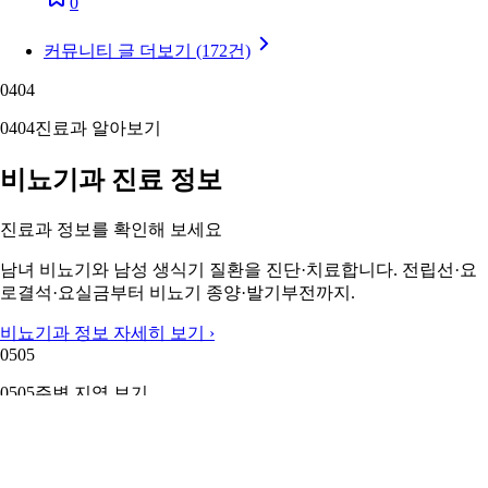
0
커뮤니티 글 더보기 (172건)
04
04
04
04
진료과 알아보기
비뇨기과 진료 정보
진료과 정보를 확인해 보세요
남녀 비뇨기와 남성 생식기 질환을 진단·치료합니다. 전립선·요
로결석·요실금부터 비뇨기 종양·발기부전까지.
비뇨기과 정보 자세히 보기 ›
05
05
05
05
주변 지역 보기
근처 지역 비뇨기과