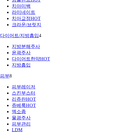
치아미백
라미네이트
치아교정
HOT
크라운/브릿지
다이어트/지방흡입
4
지방분해주사
윤곽주사
다이어트한약
HOT
지방흡입
피부
8
피부레이저
스킨부스터
리쥬란
HOT
쥬베룩
HOT
엑소좀
물광주사
피부관리
LDM