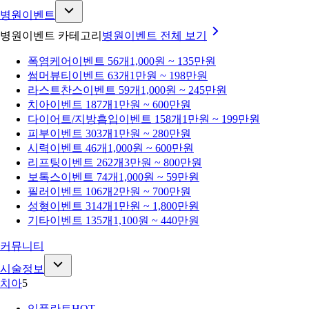
병원이벤트
병원이벤트 카테고리
병원이벤트
전체 보기
폭염케어
이벤트 56개
1,000원 ~ 135만원
썸머뷰티
이벤트 63개
1만원 ~ 198만원
라스트찬스
이벤트 59개
1,000원 ~ 245만원
치아
이벤트 187개
1만원 ~ 600만원
다이어트/지방흡입
이벤트 158개
1만원 ~ 199만원
피부
이벤트 303개
1만원 ~ 280만원
시력
이벤트 46개
1,000원 ~ 600만원
리프팅
이벤트 262개
3만원 ~ 800만원
보톡스
이벤트 74개
1,000원 ~ 59만원
필러
이벤트 106개
2만원 ~ 700만원
성형
이벤트 314개
1만원 ~ 1,800만원
기타
이벤트 135개
1,100원 ~ 440만원
커뮤니티
시술정보
치아
5
임플란트
HOT