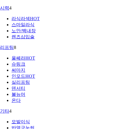
시력
4
라식라섹
HOT
스마일라식
노안/백내장
렌즈삽입술
리프팅
8
울쎄라
HOT
슈링크
써마지
인모드
HOT
실리프팅
덴서티
볼뉴머
온다
기타
4
모발이식
반영구눈썹