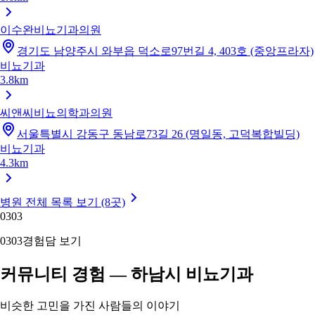
이수완비뇨기과의원
경기도 남양주시 와부읍 덕소로97번길 4, 403호 (중앙프라자)
비뇨기과
3.8km
씨앤씨비뇨의학과의원
서울특별시 강동구 동남로73길 26 (명일동, 고덕복합빌딩)
비뇨기과
4.3km
병원 전체 목록 보기 (8곳)
03
03
03
03
경험담 보기
커뮤니티 경험 — 하남시 비뇨기과
비슷한 고민을 가진 사람들의 이야기