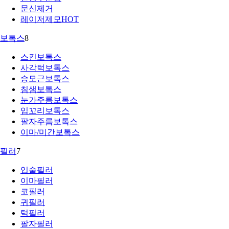
문신제거
레이저제모
HOT
보톡스
8
스킨보톡스
사각턱보톡스
승모근보톡스
침샘보톡스
눈가주름보톡스
입꼬리보톡스
팔자주름보톡스
이마/미간보톡스
필러
7
입술필러
이마필러
코필러
귀필러
턱필러
팔자필러