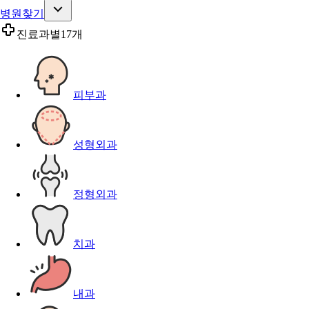
병원찾기
진료과별
17개
피부과
성형외과
정형외과
치과
내과