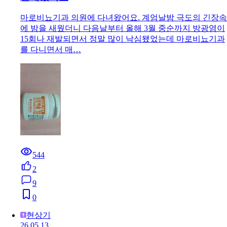
마로비뇨기과 의원에 다녀왔어요. 계엄날밤 극도의 긴장속
에 밤을 새웠더니 다음날부터 올해 3월 중순까지 방광염이
15회나 재발되면서 정말 많이 낙심됐었는데 마로비뇨기과
를 다니면서 매…
544
2
9
0
현상기
26.05.13