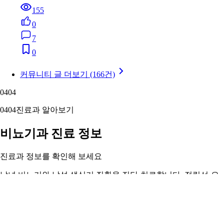
155
0
7
0
커뮤니티 글 더보기 (166건)
04
04
04
04
진료과 알아보기
비뇨기과 진료 정보
진료과 정보를 확인해 보세요
남녀 비뇨기와 남성 생식기 질환을 진단·치료합니다. 전립선·요
로결석·요실금부터 비뇨기 종양·발기부전까지.
비뇨기과 정보 자세히 보기 ›
05
05