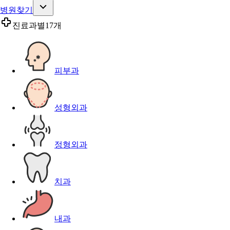
병원찾기
진료과별
17개
피부과
성형외과
정형외과
치과
내과