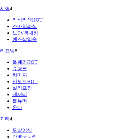
시력
4
라식라섹
HOT
스마일라식
노안/백내장
렌즈삽입술
리프팅
8
울쎄라
HOT
슈링크
써마지
인모드
HOT
실리프팅
덴서티
볼뉴머
온다
기타
4
모발이식
반영구눈썹