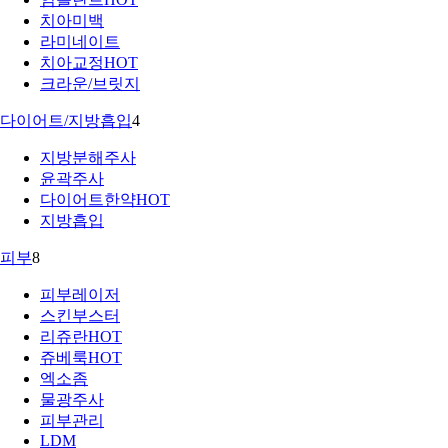
치아미백
라미네이트
치아교정
HOT
크라운/브릿지
다이어트/지방흡입
4
지방분해주사
윤곽주사
다이어트한약
HOT
지방흡입
피부
8
피부레이저
스킨부스터
리쥬란
HOT
쥬베룩
HOT
엑소좀
물광주사
피부관리
LDM