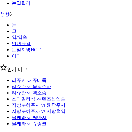
눈밑필러
성형
6
눈
코
입/입술
안면윤곽
눈밑지방
HOT
이마
인기 비교
리쥬란 vs 쥬베룩
리쥬란 vs 물광주사
리쥬란 vs 엑소좀
스마일라식 vs 렌즈삽입술
지방분해주사 vs 윤곽주사
지방분해주사 vs 지방흡입
울쎄라 vs 써마지
울쎄라 vs 슈링크