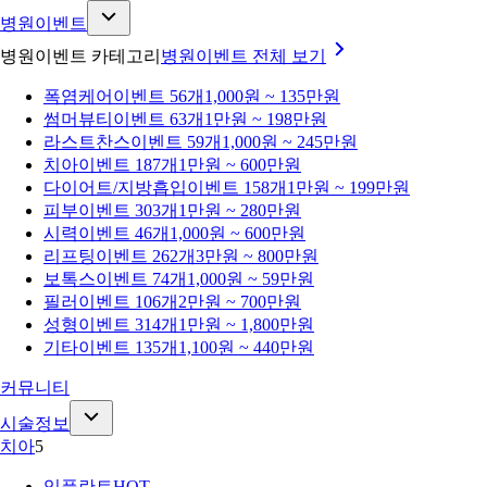
병원이벤트
병원이벤트 카테고리
병원이벤트
전체 보기
폭염케어
이벤트 56개
1,000원 ~ 135만원
썸머뷰티
이벤트 63개
1만원 ~ 198만원
라스트찬스
이벤트 59개
1,000원 ~ 245만원
치아
이벤트 187개
1만원 ~ 600만원
다이어트/지방흡입
이벤트 158개
1만원 ~ 199만원
피부
이벤트 303개
1만원 ~ 280만원
시력
이벤트 46개
1,000원 ~ 600만원
리프팅
이벤트 262개
3만원 ~ 800만원
보톡스
이벤트 74개
1,000원 ~ 59만원
필러
이벤트 106개
2만원 ~ 700만원
성형
이벤트 314개
1만원 ~ 1,800만원
기타
이벤트 135개
1,100원 ~ 440만원
커뮤니티
시술정보
치아
5
임플란트
HOT