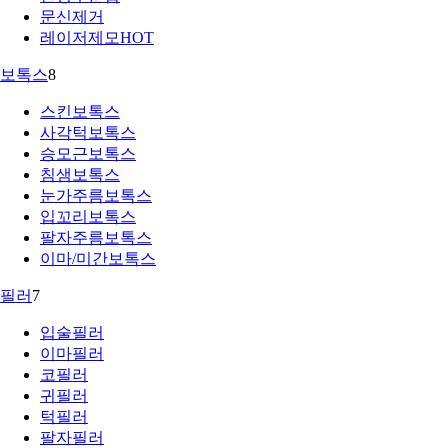
문신제거
레이저제모
HOT
보톡스
8
스킨보톡스
사각턱보톡스
승모근보톡스
침샘보톡스
눈가주름보톡스
입꼬리보톡스
팔자주름보톡스
이마/미간보톡스
필러
7
입술필러
이마필러
코필러
귀필러
턱필러
팔자필러