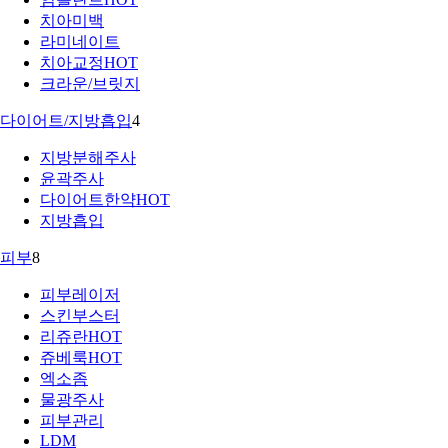
치아미백
라미네이트
치아교정
HOT
크라운/브릿지
다이어트/지방흡입
4
지방분해주사
윤곽주사
다이어트한약
HOT
지방흡입
피부
8
피부레이저
스킨부스터
리쥬란
HOT
쥬베룩
HOT
엑소좀
물광주사
피부관리
LDM