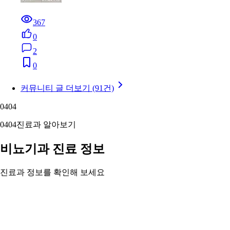
367
0
2
0
커뮤니티 글 더보기 (91건)
04
04
04
04
진료과 알아보기
비뇨기과 진료 정보
진료과 정보를 확인해 보세요
남녀 비뇨기와 남성 생식기 질환을 진단·치료합니다. 전립선·요
로결석·요실금부터 비뇨기 종양·발기부전까지.
비뇨기과 정보 자세히 보기 ›