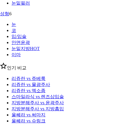
눈밑필러
성형
6
눈
코
입/입술
안면윤곽
눈밑지방
HOT
이마
인기 비교
리쥬란 vs 쥬베룩
리쥬란 vs 물광주사
리쥬란 vs 엑소좀
스마일라식 vs 렌즈삽입술
지방분해주사 vs 윤곽주사
지방분해주사 vs 지방흡입
울쎄라 vs 써마지
울쎄라 vs 슈링크