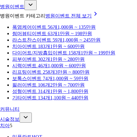
병원이벤트
병원이벤트 카테고리
병원이벤트
전체 보기
폭염케어
이벤트 56개
1,000원 ~ 135만원
썸머뷰티
이벤트 63개
1만원 ~ 198만원
라스트찬스
이벤트 59개
1,000원 ~ 245만원
치아
이벤트 183개
1만원 ~ 600만원
다이어트/지방흡입
이벤트 158개
1만원 ~ 199만원
피부
이벤트 302개
1만원 ~ 280만원
시력
이벤트 46개
1,000원 ~ 600만원
리프팅
이벤트 258개
3만원 ~ 800만원
보톡스
이벤트 74개
1,000원 ~ 59만원
필러
이벤트 106개
2만원 ~ 700만원
성형
이벤트 314개
1만원 ~ 1,800만원
기타
이벤트 134개
1,100원 ~ 440만원
커뮤니티
시술정보
치아
5
임플란트
HOT