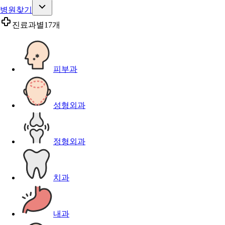
병원찾기
진료과별
17개
피부과
성형외과
정형외과
치과
내과