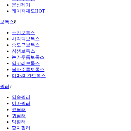
문신제거
레이저제모
HOT
보톡스
8
스킨보톡스
사각턱보톡스
승모근보톡스
침샘보톡스
눈가주름보톡스
입꼬리보톡스
팔자주름보톡스
이마/미간보톡스
필러
7
입술필러
이마필러
코필러
귀필러
턱필러
팔자필러