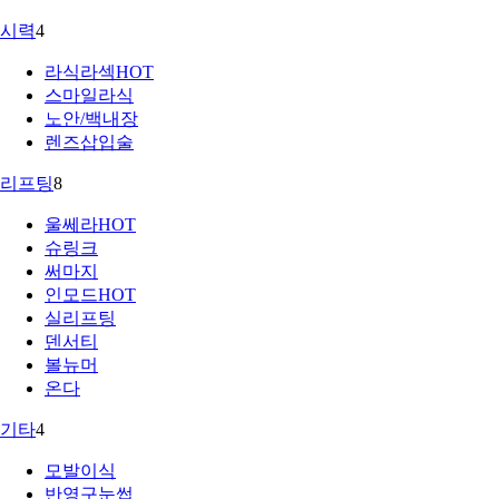
시력
4
라식라섹
HOT
스마일라식
노안/백내장
렌즈삽입술
리프팅
8
울쎄라
HOT
슈링크
써마지
인모드
HOT
실리프팅
덴서티
볼뉴머
온다
기타
4
모발이식
반영구눈썹