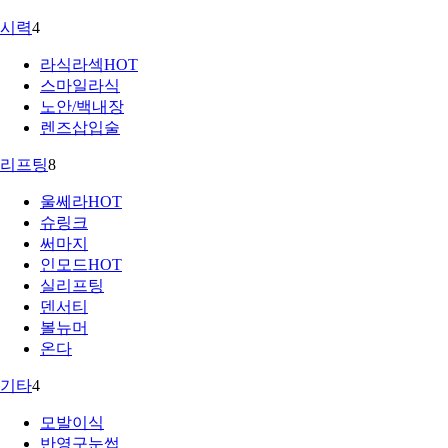
시력
4
라식라섹
HOT
스마일라식
노안/백내장
렌즈삽입술
리프팅
8
울쎄라
HOT
슈링크
써마지
인모드
HOT
실리프팅
덴서티
볼뉴머
온다
기타
4
모발이식
반영구눈썹