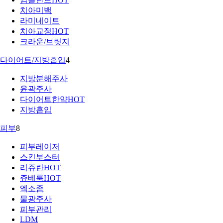
치아미백
라미네이트
치아교정
HOT
크라운/브릿지
다이어트/지방흡입
4
지방분해주사
윤곽주사
다이어트한약
HOT
지방흡입
피부
8
피부레이저
스킨부스터
리쥬란
HOT
쥬베룩
HOT
엑소좀
물광주사
피부관리
LDM