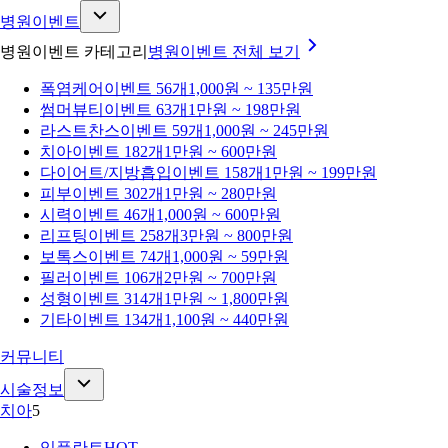
병원이벤트
병원이벤트 카테고리
병원이벤트
전체 보기
폭염케어
이벤트 56개
1,000원 ~ 135만원
썸머뷰티
이벤트 63개
1만원 ~ 198만원
라스트찬스
이벤트 59개
1,000원 ~ 245만원
치아
이벤트 182개
1만원 ~ 600만원
다이어트/지방흡입
이벤트 158개
1만원 ~ 199만원
피부
이벤트 302개
1만원 ~ 280만원
시력
이벤트 46개
1,000원 ~ 600만원
리프팅
이벤트 258개
3만원 ~ 800만원
보톡스
이벤트 74개
1,000원 ~ 59만원
필러
이벤트 106개
2만원 ~ 700만원
성형
이벤트 314개
1만원 ~ 1,800만원
기타
이벤트 134개
1,100원 ~ 440만원
커뮤니티
시술정보
치아
5
임플란트
HOT