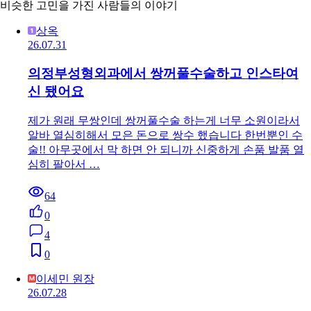
비슷한 고민을 가진 사람들의 이야기
상옥
26.07.31
의정부성형외과에서 쌍꺼풀수술하고 인스타여
신 됐어요
제가 원래 무쌍인데 쌍꺼풀수술 하는게 너무 소원이라서
알바 열심히해서 모은 돈으로 쌍수 했습니다 한번뿐인 수
술!! 아무곳에서 막 하면 안 되니까 신중하게 손품 발품 열
심히 팔아서 …
64
0
4
0
이세민 원장
26.07.28