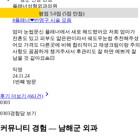
플래너성형외과의원
평점 5.0점 (5점 만점)
#
플래너❤반영구 시술 모음
엄마 눈썹문신 플래너에서 새로 해드렸어요 저희 엄마가
잔흔도 있고 피부도 얇은편이라서 쉐도우눈썹 추천해주셨
어요 가격도 다른곳에 비해 합리적이고 재생크림이랑 주의
사항도 꼼꼼하게 챙겨주셔서 후관리도 잘 하면 예쁘게 잘
남을 것 같아요🙏🏻
익명
24.11.24
1번째 방문
후기 더보기 (661건)
03
03
03
03
경험담 보기
커뮤니티 경험 — 남해군 외과