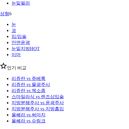
눈밑필러
성형
6
눈
코
입/입술
안면윤곽
눈밑지방
HOT
이마
인기 비교
리쥬란 vs 쥬베룩
리쥬란 vs 물광주사
리쥬란 vs 엑소좀
스마일라식 vs 렌즈삽입술
지방분해주사 vs 윤곽주사
지방분해주사 vs 지방흡입
울쎄라 vs 써마지
울쎄라 vs 슈링크