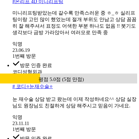
#
온리프 4D 미니리프팅
미니리프팅받았는데 갈수록 만족스러운 중 ㅎ_ㅎ 실리프
팅이랑 고민 많이 했었는데 절개 부위도 안남고 상담 꼼꼼
히 잘 해주셔서 표정도 어색한 부분 하나도 없음 !! 붓기도
생각보다 금방 가라앉아서 여러모로 만족 중
익명
23.06.19
1번째 방문
방문 인증 완료
코디성형외과
평점 5.0점 (5점 만점)
#
코디⭐눈재수술⭐
눈 재수술 상담 받고 왔는데 이제 작성하네요^^ 상담 실장
님도 원장님도 친절하게 상담 해주시고 믿음이 가네요.
익명
23.11.11
1번째 방문
방문 인증 완료