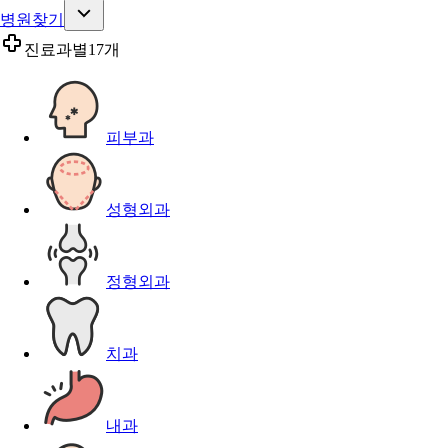
병원찾기
진료과별
17개
피부과
성형외과
정형외과
치과
내과