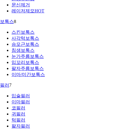
문신제거
레이저제모
HOT
보톡스
8
스킨보톡스
사각턱보톡스
승모근보톡스
침샘보톡스
눈가주름보톡스
입꼬리보톡스
팔자주름보톡스
이마/미간보톡스
필러
7
입술필러
이마필러
코필러
귀필러
턱필러
팔자필러