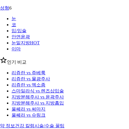
성형
6
눈
코
입/입술
안면윤곽
눈밑지방
HOT
이마
인기 비교
리쥬란 vs 쥬베룩
리쥬란 vs 물광주사
리쥬란 vs 엑소좀
스마일라식 vs 렌즈삽입술
지방분해주사 vs 윤곽주사
지방분해주사 vs 지방흡입
울쎄라 vs 써마지
울쎄라 vs 슈링크
약 정보
건강 칼럼
시술/수술 꿀팁