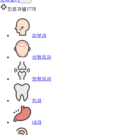
진료과별
17개
피부과
성형외과
정형외과
치과
내과