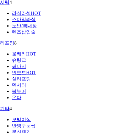
시력
4
라식라섹
HOT
스마일라식
노안/백내장
렌즈삽입술
리프팅
8
울쎄라
HOT
슈링크
써마지
인모드
HOT
실리프팅
덴서티
볼뉴머
온다
기타
4
모발이식
반영구눈썹
문신제거