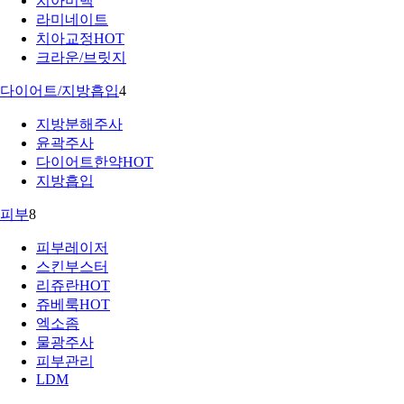
치아미백
라미네이트
치아교정
HOT
크라운/브릿지
다이어트/지방흡입
4
지방분해주사
윤곽주사
다이어트한약
HOT
지방흡입
피부
8
피부레이저
스킨부스터
리쥬란
HOT
쥬베룩
HOT
엑소좀
물광주사
피부관리
LDM