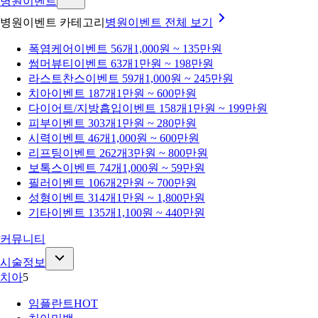
병원이벤트
병원이벤트 카테고리
병원이벤트
전체 보기
폭염케어
이벤트 56개
1,000원 ~ 135만원
썸머뷰티
이벤트 63개
1만원 ~ 198만원
라스트찬스
이벤트 59개
1,000원 ~ 245만원
치아
이벤트 187개
1만원 ~ 600만원
다이어트/지방흡입
이벤트 158개
1만원 ~ 199만원
피부
이벤트 303개
1만원 ~ 280만원
시력
이벤트 46개
1,000원 ~ 600만원
리프팅
이벤트 262개
3만원 ~ 800만원
보톡스
이벤트 74개
1,000원 ~ 59만원
필러
이벤트 106개
2만원 ~ 700만원
성형
이벤트 314개
1만원 ~ 1,800만원
기타
이벤트 135개
1,100원 ~ 440만원
커뮤니티
시술정보
치아
5
임플란트
HOT