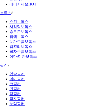
레이저제모
HOT
보톡스
8
스킨보톡스
사각턱보톡스
승모근보톡스
침샘보톡스
눈가주름보톡스
입꼬리보톡스
팔자주름보톡스
이마/미간보톡스
필러
7
입술필러
이마필러
코필러
귀필러
턱필러
팔자필러
눈밑필러