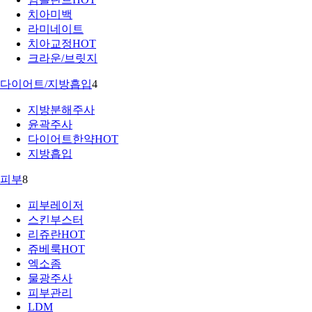
치아미백
라미네이트
치아교정
HOT
크라운/브릿지
다이어트/지방흡입
4
지방분해주사
윤곽주사
다이어트한약
HOT
지방흡입
피부
8
피부레이저
스킨부스터
리쥬란
HOT
쥬베룩
HOT
엑소좀
물광주사
피부관리
LDM