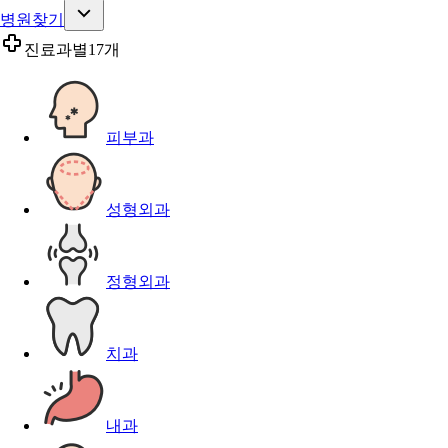
병원찾기
진료과별
17개
피부과
성형외과
정형외과
치과
내과