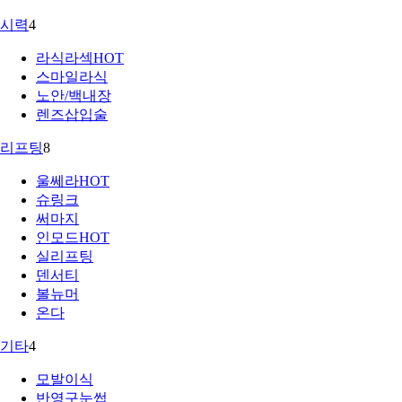
시력
4
라식라섹
HOT
스마일라식
노안/백내장
렌즈삽입술
리프팅
8
울쎄라
HOT
슈링크
써마지
인모드
HOT
실리프팅
덴서티
볼뉴머
온다
기타
4
모발이식
반영구눈썹