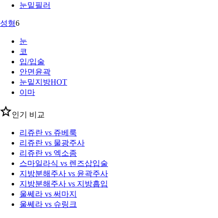
눈밑필러
성형
6
눈
코
입/입술
안면윤곽
눈밑지방
HOT
이마
인기 비교
리쥬란 vs 쥬베룩
리쥬란 vs 물광주사
리쥬란 vs 엑소좀
스마일라식 vs 렌즈삽입술
지방분해주사 vs 윤곽주사
지방분해주사 vs 지방흡입
울쎄라 vs 써마지
울쎄라 vs 슈링크