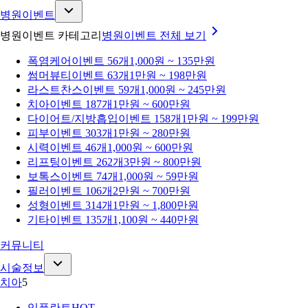
병원이벤트
병원이벤트 카테고리
병원이벤트
전체 보기
폭염케어
이벤트 56개
1,000원 ~ 135만원
썸머뷰티
이벤트 63개
1만원 ~ 198만원
라스트찬스
이벤트 59개
1,000원 ~ 245만원
치아
이벤트 187개
1만원 ~ 600만원
다이어트/지방흡입
이벤트 158개
1만원 ~ 199만원
피부
이벤트 303개
1만원 ~ 280만원
시력
이벤트 46개
1,000원 ~ 600만원
리프팅
이벤트 262개
3만원 ~ 800만원
보톡스
이벤트 74개
1,000원 ~ 59만원
필러
이벤트 106개
2만원 ~ 700만원
성형
이벤트 314개
1만원 ~ 1,800만원
기타
이벤트 135개
1,100원 ~ 440만원
커뮤니티
시술정보
치아
5
임플란트
HOT