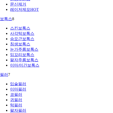
문신제거
레이저제모
HOT
보톡스
8
스킨보톡스
사각턱보톡스
승모근보톡스
침샘보톡스
눈가주름보톡스
입꼬리보톡스
팔자주름보톡스
이마/미간보톡스
필러
7
입술필러
이마필러
코필러
귀필러
턱필러
팔자필러