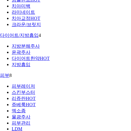
치아미백
라미네이트
치아교정
HOT
크라운/브릿지
다이어트/지방흡입
4
지방분해주사
윤곽주사
다이어트한약
HOT
지방흡입
피부
8
피부레이저
스킨부스터
리쥬란
HOT
쥬베룩
HOT
엑소좀
물광주사
피부관리
LDM