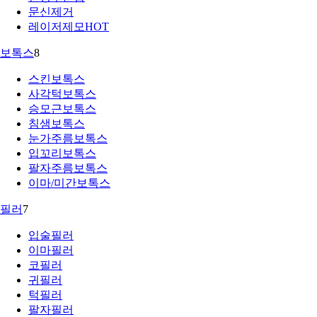
문신제거
레이저제모
HOT
보톡스
8
스킨보톡스
사각턱보톡스
승모근보톡스
침샘보톡스
눈가주름보톡스
입꼬리보톡스
팔자주름보톡스
이마/미간보톡스
필러
7
입술필러
이마필러
코필러
귀필러
턱필러
팔자필러