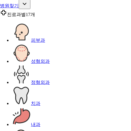
병원찾기
진료과별
17개
피부과
성형외과
정형외과
치과
내과