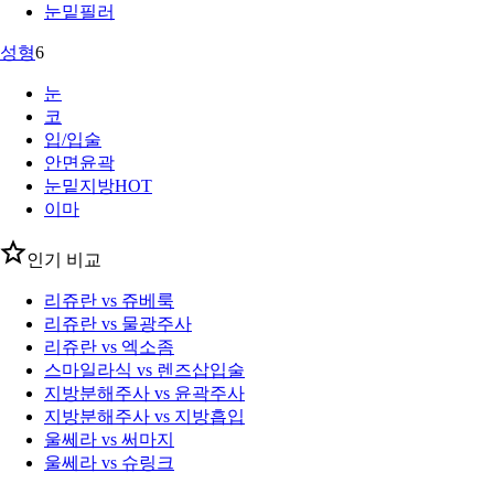
눈밑필러
성형
6
눈
코
입/입술
안면윤곽
눈밑지방
HOT
이마
인기 비교
리쥬란 vs 쥬베룩
리쥬란 vs 물광주사
리쥬란 vs 엑소좀
스마일라식 vs 렌즈삽입술
지방분해주사 vs 윤곽주사
지방분해주사 vs 지방흡입
울쎄라 vs 써마지
울쎄라 vs 슈링크