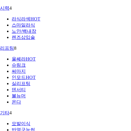
시력
4
라식라섹
HOT
스마일라식
노안/백내장
렌즈삽입술
리프팅
8
울쎄라
HOT
슈링크
써마지
인모드
HOT
실리프팅
덴서티
볼뉴머
온다
기타
4
모발이식
반영구눈썹