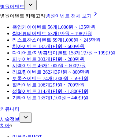
병원이벤트
병원이벤트 카테고리
병원이벤트
전체 보기
폭염케어
이벤트 56개
1,000원 ~ 135만원
썸머뷰티
이벤트 63개
1만원 ~ 198만원
라스트찬스
이벤트 59개
1,000원 ~ 245만원
치아
이벤트 187개
1만원 ~ 600만원
다이어트/지방흡입
이벤트 158개
1만원 ~ 199만원
피부
이벤트 303개
1만원 ~ 280만원
시력
이벤트 46개
1,000원 ~ 600만원
리프팅
이벤트 262개
3만원 ~ 800만원
보톡스
이벤트 74개
1,000원 ~ 59만원
필러
이벤트 106개
2만원 ~ 700만원
성형
이벤트 314개
1만원 ~ 1,800만원
기타
이벤트 135개
1,100원 ~ 440만원
커뮤니티
시술정보
치아
5
임플란트
HOT