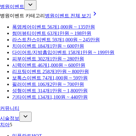
병원이벤트
병원이벤트 카테고리
병원이벤트
전체 보기
폭염케어
이벤트 56개
1,000원 ~ 135만원
썸머뷰티
이벤트 63개
1만원 ~ 198만원
라스트찬스
이벤트 59개
1,000원 ~ 245만원
치아
이벤트 184개
1만원 ~ 600만원
다이어트/지방흡입
이벤트 158개
1만원 ~ 199만원
피부
이벤트 302개
1만원 ~ 280만원
시력
이벤트 46개
1,000원 ~ 600만원
리프팅
이벤트 258개
3만원 ~ 800만원
보톡스
이벤트 74개
1,000원 ~ 59만원
필러
이벤트 106개
2만원 ~ 700만원
성형
이벤트 314개
1만원 ~ 1,800만원
기타
이벤트 134개
1,100원 ~ 440만원
커뮤니티
시술정보
치아
5
임플란트
HOT