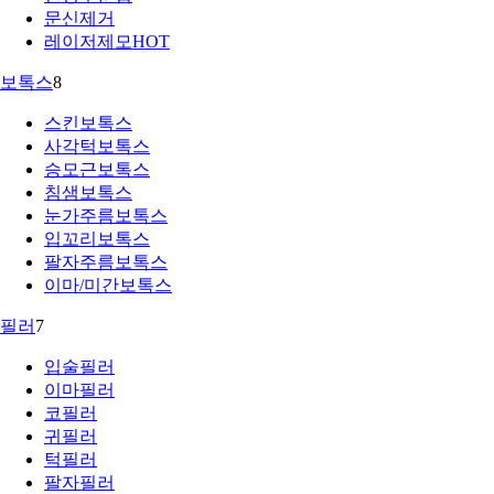
문신제거
레이저제모
HOT
보톡스
8
스킨보톡스
사각턱보톡스
승모근보톡스
침샘보톡스
눈가주름보톡스
입꼬리보톡스
팔자주름보톡스
이마/미간보톡스
필러
7
입술필러
이마필러
코필러
귀필러
턱필러
팔자필러