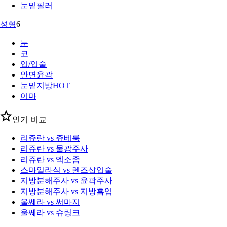
눈밑필러
성형
6
눈
코
입/입술
안면윤곽
눈밑지방
HOT
이마
인기 비교
리쥬란 vs 쥬베룩
리쥬란 vs 물광주사
리쥬란 vs 엑소좀
스마일라식 vs 렌즈삽입술
지방분해주사 vs 윤곽주사
지방분해주사 vs 지방흡입
울쎄라 vs 써마지
울쎄라 vs 슈링크