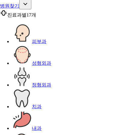
병원찾기
진료과별
17개
피부과
성형외과
정형외과
치과
내과