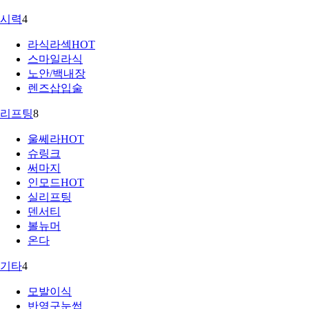
시력
4
라식라섹
HOT
스마일라식
노안/백내장
렌즈삽입술
리프팅
8
울쎄라
HOT
슈링크
써마지
인모드
HOT
실리프팅
덴서티
볼뉴머
온다
기타
4
모발이식
반영구눈썹