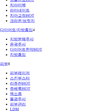
치아미백
라미네이트
치아교정
HOT
크라운/브릿지
다이어트/지방흡입
4
지방분해주사
윤곽주사
다이어트한약
HOT
지방흡입
피부
8
피부레이저
스킨부스터
리쥬란
HOT
쥬베룩
HOT
엑소좀
물광주사
피부관리
LDM