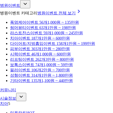
병원이벤트
병원이벤트 카테고리
병원이벤트
전체 보기
폭염케어
이벤트 56개
1,000원 ~ 135만원
썸머뷰티
이벤트 63개
1만원 ~ 198만원
라스트찬스
이벤트 59개
1,000원 ~ 245만원
치아
이벤트 187개
1만원 ~ 600만원
다이어트/지방흡입
이벤트 158개
1만원 ~ 199만원
피부
이벤트 303개
1만원 ~ 280만원
시력
이벤트 46개
1,000원 ~ 600만원
리프팅
이벤트 262개
3만원 ~ 800만원
보톡스
이벤트 74개
1,000원 ~ 59만원
필러
이벤트 106개
2만원 ~ 700만원
성형
이벤트 314개
1만원 ~ 1,800만원
기타
이벤트 135개
1,100원 ~ 440만원
커뮤니티
시술정보
치아
5
임플란트
HOT