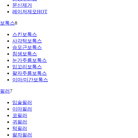
문신제거
레이저제모
HOT
보톡스
8
스킨보톡스
사각턱보톡스
승모근보톡스
침샘보톡스
눈가주름보톡스
입꼬리보톡스
팔자주름보톡스
이마/미간보톡스
필러
7
입술필러
이마필러
코필러
귀필러
턱필러
팔자필러