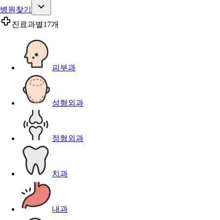
병원찾기
진료과별
17개
피부과
성형외과
정형외과
치과
내과