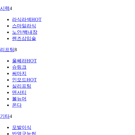
시력
4
라식라섹
HOT
스마일라식
노안/백내장
렌즈삽입술
리프팅
8
울쎄라
HOT
슈링크
써마지
인모드
HOT
실리프팅
덴서티
볼뉴머
온다
기타
4
모발이식
반영구눈썹