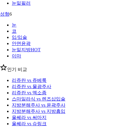
눈밑필러
성형
6
눈
코
입/입술
안면윤곽
눈밑지방
HOT
이마
인기 비교
리쥬란 vs 쥬베룩
리쥬란 vs 물광주사
리쥬란 vs 엑소좀
스마일라식 vs 렌즈삽입술
지방분해주사 vs 윤곽주사
지방분해주사 vs 지방흡입
울쎄라 vs 써마지
울쎄라 vs 슈링크