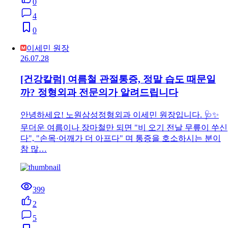
0
4
0
이세민 원장
26.07.28
[건강칼럼] 여름철 관절통증, 정말 습도 때문일
까? 정형외과 전문의가 알려드립니다
안녕하세요! 노원삼성정형외과 이세민 원장입니다. 🩺✨
무더운 여름이나 장마철만 되면 "비 오기 전날 무릎이 쑤신
다", "손목·어깨가 더 아프다" 며 통증을 호소하시는 분이
참 많…
399
2
5