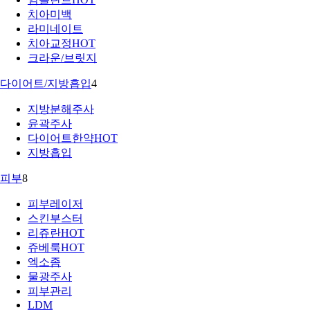
치아미백
라미네이트
치아교정
HOT
크라운/브릿지
다이어트/지방흡입
4
지방분해주사
윤곽주사
다이어트한약
HOT
지방흡입
피부
8
피부레이저
스킨부스터
리쥬란
HOT
쥬베룩
HOT
엑소좀
물광주사
피부관리
LDM