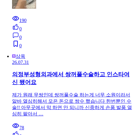
190
0
0
0
상옥
26.07.31
의정부성형외과에서 쌍꺼풀수술하고 인스타여
신 됐어요
제가 원래 무쌍인데 쌍꺼풀수술 하는게 너무 소원이라서
알바 열심히해서 모은 돈으로 쌍수 했습니다 한번뿐인 수
술!! 아무곳에서 막 하면 안 되니까 신중하게 손품 발품 열
심히 팔아서 …
78