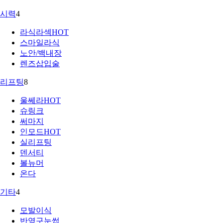
시력
4
라식라섹
HOT
스마일라식
노안/백내장
렌즈삽입술
리프팅
8
울쎄라
HOT
슈링크
써마지
인모드
HOT
실리프팅
덴서티
볼뉴머
온다
기타
4
모발이식
반영구눈썹