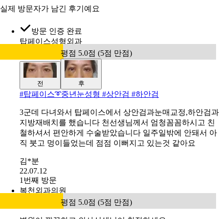
실제 방문자가 남긴 후기예요
방문 인증 완료
탑페이스성형외과
평점 5.0점 (5점 만점)
전
후
#
탑페이스➰중년눈성형 #상안검 #하안검
3군데 다녀와서 탑페이스에서 상안검과눈매교정,하안검과
지방재배치를 했습니다 천선생님께서 엄청꼼꼼하시고 친
철하셔서 편안하게 수술받았습니다 일주일밖에 안돼서 아
직 붓고 멍이들었는데 점점 이뻐지고 있는것 같아요
김*분
22.07.12
1번째 방문
복천외과의원
평점 5.0점 (5점 만점)