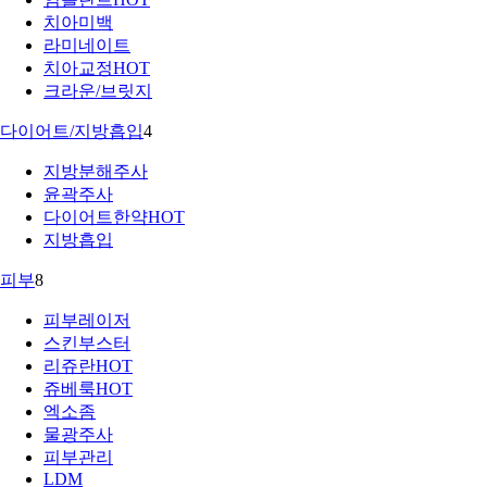
치아미백
라미네이트
치아교정
HOT
크라운/브릿지
다이어트/지방흡입
4
지방분해주사
윤곽주사
다이어트한약
HOT
지방흡입
피부
8
피부레이저
스킨부스터
리쥬란
HOT
쥬베룩
HOT
엑소좀
물광주사
피부관리
LDM