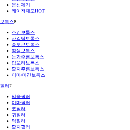
문신제거
레이저제모
HOT
보톡스
8
스킨보톡스
사각턱보톡스
승모근보톡스
침샘보톡스
눈가주름보톡스
입꼬리보톡스
팔자주름보톡스
이마/미간보톡스
필러
7
입술필러
이마필러
코필러
귀필러
턱필러
팔자필러