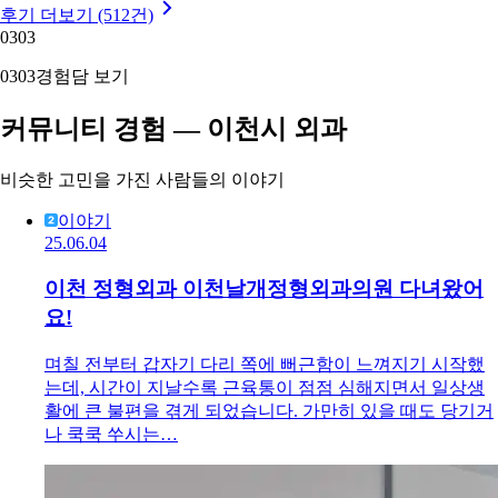
후기 더보기 (512건)
03
03
03
03
경험담 보기
커뮤니티 경험 — 이천시 외과
비슷한 고민을 가진 사람들의 이야기
이야기
25.06.04
이천 정형외과 이천날개정형외과의원 다녀왔어
요!
며칠 전부터 갑자기 다리 쪽에 뻐근함이 느껴지기 시작했
는데, 시간이 지날수록 근육통이 점점 심해지면서 일상생
활에 큰 불편을 겪게 되었습니다. 가만히 있을 때도 당기거
나 쿡쿡 쑤시는…