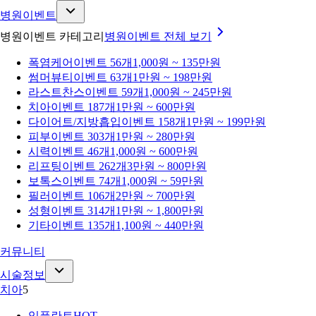
병원이벤트
병원이벤트 카테고리
병원이벤트
전체 보기
폭염케어
이벤트 56개
1,000원 ~ 135만원
썸머뷰티
이벤트 63개
1만원 ~ 198만원
라스트찬스
이벤트 59개
1,000원 ~ 245만원
치아
이벤트 187개
1만원 ~ 600만원
다이어트/지방흡입
이벤트 158개
1만원 ~ 199만원
피부
이벤트 303개
1만원 ~ 280만원
시력
이벤트 46개
1,000원 ~ 600만원
리프팅
이벤트 262개
3만원 ~ 800만원
보톡스
이벤트 74개
1,000원 ~ 59만원
필러
이벤트 106개
2만원 ~ 700만원
성형
이벤트 314개
1만원 ~ 1,800만원
기타
이벤트 135개
1,100원 ~ 440만원
커뮤니티
시술정보
치아
5
임플란트
HOT