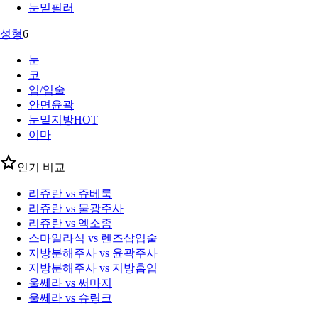
눈밑필러
성형
6
눈
코
입/입술
안면윤곽
눈밑지방
HOT
이마
인기 비교
리쥬란 vs 쥬베룩
리쥬란 vs 물광주사
리쥬란 vs 엑소좀
스마일라식 vs 렌즈삽입술
지방분해주사 vs 윤곽주사
지방분해주사 vs 지방흡입
울쎄라 vs 써마지
울쎄라 vs 슈링크