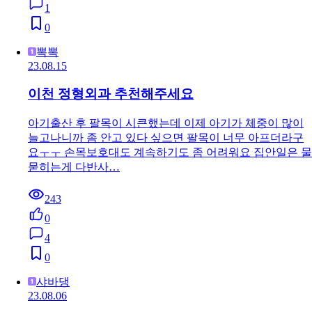
1
0
뽁뽁
23.08.15
이천 정형외과 추천해주세요
아기출산 후 팔목이 시큰했는데 이제 아기가 체중이 많이
늘고나니까 좀 안고 있다 싶으면 팔목이 너무 아프더라구
요ㅜㅜ 손목보호대도 계속하기도 좀 어려워요 집안일은 물
묻히는게 다반사…
243
0
4
0
샤바댕
23.08.06