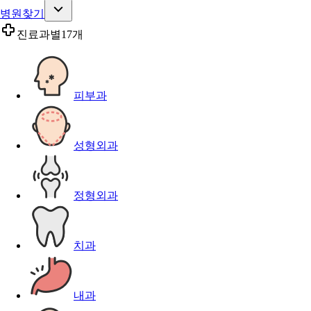
병원찾기
진료과별
17개
피부과
성형외과
정형외과
치과
내과