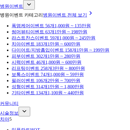
병원이벤트
병원이벤트 카테고리
병원이벤트
전체 보기
폭염케어
이벤트 56개
1,000원 ~ 135만원
썸머뷰티
이벤트 63개
1만원 ~ 198만원
라스트찬스
이벤트 59개
1,000원 ~ 245만원
치아
이벤트 183개
1만원 ~ 600만원
다이어트/지방흡입
이벤트 158개
1만원 ~ 199만원
피부
이벤트 302개
1만원 ~ 280만원
시력
이벤트 46개
1,000원 ~ 600만원
리프팅
이벤트 258개
3만원 ~ 800만원
보톡스
이벤트 74개
1,000원 ~ 59만원
필러
이벤트 106개
2만원 ~ 700만원
성형
이벤트 314개
1만원 ~ 1,800만원
기타
이벤트 134개
1,100원 ~ 440만원
커뮤니티
시술정보
치아
5
임플란트
HOT