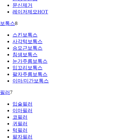
문신제거
레이저제모
HOT
보톡스
8
스킨보톡스
사각턱보톡스
승모근보톡스
침샘보톡스
눈가주름보톡스
입꼬리보톡스
팔자주름보톡스
이마/미간보톡스
필러
7
입술필러
이마필러
코필러
귀필러
턱필러
팔자필러