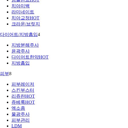
치아미백
라미네이트
치아교정
HOT
크라운/브릿지
다이어트/지방흡입
4
지방분해주사
윤곽주사
다이어트한약
HOT
지방흡입
피부
8
피부레이저
스킨부스터
리쥬란
HOT
쥬베룩
HOT
엑소좀
물광주사
피부관리
LDM