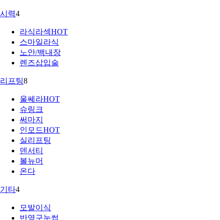
시력
4
라식라섹
HOT
스마일라식
노안/백내장
렌즈삽입술
리프팅
8
울쎄라
HOT
슈링크
써마지
인모드
HOT
실리프팅
덴서티
볼뉴머
온다
기타
4
모발이식
반영구눈썹