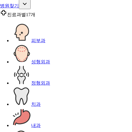
병원찾기
진료과별
17개
피부과
성형외과
정형외과
치과
내과