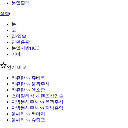
눈밑필러
성형
6
눈
코
입/입술
안면윤곽
눈밑지방
HOT
이마
인기 비교
리쥬란 vs 쥬베룩
리쥬란 vs 물광주사
리쥬란 vs 엑소좀
스마일라식 vs 렌즈삽입술
지방분해주사 vs 윤곽주사
지방분해주사 vs 지방흡입
울쎄라 vs 써마지
울쎄라 vs 슈링크