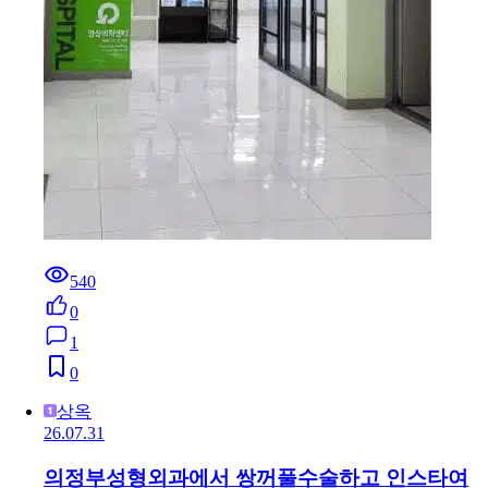
540
0
1
0
상옥
26.07.31
의정부성형외과에서 쌍꺼풀수술하고 인스타여