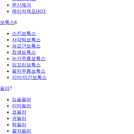
문신제거
레이저제모
HOT
보톡스
8
스킨보톡스
사각턱보톡스
승모근보톡스
침샘보톡스
눈가주름보톡스
입꼬리보톡스
팔자주름보톡스
이마/미간보톡스
필러
7
입술필러
이마필러
코필러
귀필러
턱필러
팔자필러