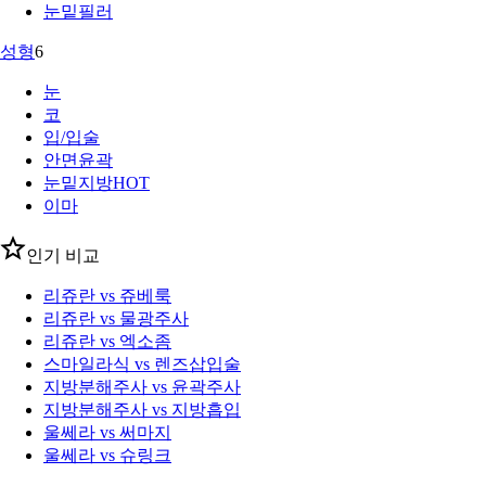
눈밑필러
성형
6
눈
코
입/입술
안면윤곽
눈밑지방
HOT
이마
인기 비교
리쥬란 vs 쥬베룩
리쥬란 vs 물광주사
리쥬란 vs 엑소좀
스마일라식 vs 렌즈삽입술
지방분해주사 vs 윤곽주사
지방분해주사 vs 지방흡입
울쎄라 vs 써마지
울쎄라 vs 슈링크