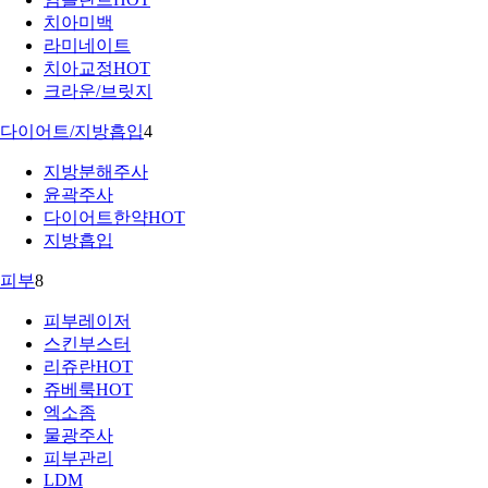
치아미백
라미네이트
치아교정
HOT
크라운/브릿지
다이어트/지방흡입
4
지방분해주사
윤곽주사
다이어트한약
HOT
지방흡입
피부
8
피부레이저
스킨부스터
리쥬란
HOT
쥬베룩
HOT
엑소좀
물광주사
피부관리
LDM