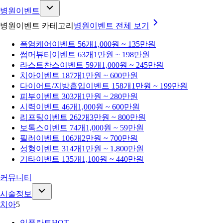
병원이벤트
병원이벤트 카테고리
병원이벤트
전체 보기
폭염케어
이벤트 56개
1,000원 ~ 135만원
썸머뷰티
이벤트 63개
1만원 ~ 198만원
라스트찬스
이벤트 59개
1,000원 ~ 245만원
치아
이벤트 187개
1만원 ~ 600만원
다이어트/지방흡입
이벤트 158개
1만원 ~ 199만원
피부
이벤트 303개
1만원 ~ 280만원
시력
이벤트 46개
1,000원 ~ 600만원
리프팅
이벤트 262개
3만원 ~ 800만원
보톡스
이벤트 74개
1,000원 ~ 59만원
필러
이벤트 106개
2만원 ~ 700만원
성형
이벤트 314개
1만원 ~ 1,800만원
기타
이벤트 135개
1,100원 ~ 440만원
커뮤니티
시술정보
치아
5
임플란트
HOT