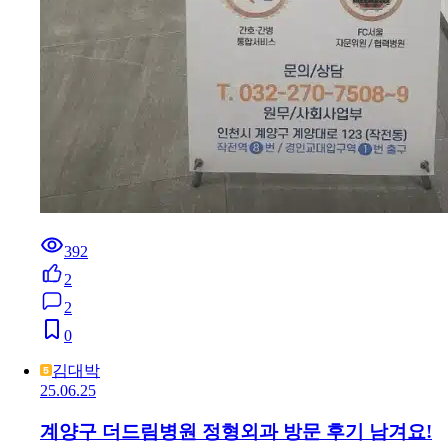
392
2
2
0
김대박
25.06.25
계양구 더드림병원 정형외과 방문 후기 남겨요!