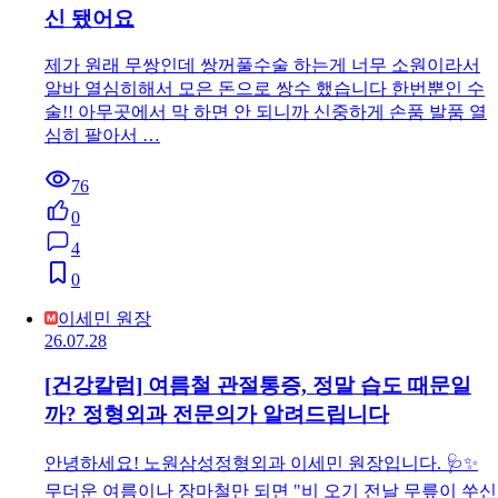
신 됐어요
제가 원래 무쌍인데 쌍꺼풀수술 하는게 너무 소원이라서
알바 열심히해서 모은 돈으로 쌍수 했습니다 한번뿐인 수
술!! 아무곳에서 막 하면 안 되니까 신중하게 손품 발품 열
심히 팔아서 …
76
0
4
0
이세민 원장
26.07.28
[건강칼럼] 여름철 관절통증, 정말 습도 때문일
까? 정형외과 전문의가 알려드립니다
안녕하세요! 노원삼성정형외과 이세민 원장입니다. 🩺✨
무더운 여름이나 장마철만 되면 "비 오기 전날 무릎이 쑤신