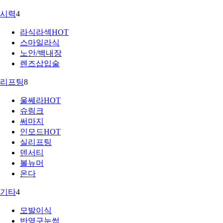
시력
4
라식라섹
HOT
스마일라식
노안/백내장
렌즈삽입술
리프팅
8
울쎄라
HOT
슈링크
써마지
인모드
HOT
실리프팅
덴서티
볼뉴머
온다
기타
4
모발이식
반영구눈썹