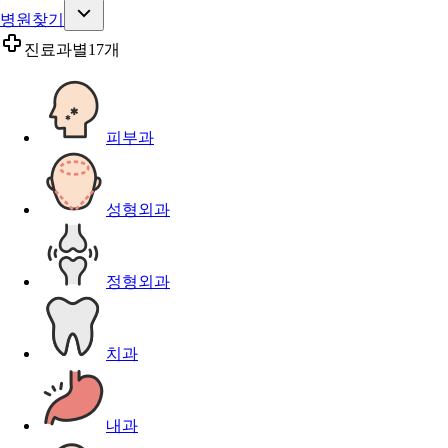
병원찾기
진료과별
17개
피부과
성형외과
정형외과
치과
내과