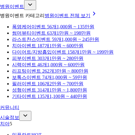
병원이벤트
병원이벤트 카테고리
병원이벤트
전체 보기
폭염케어
이벤트 56개
1,000원 ~ 135만원
썸머뷰티
이벤트 63개
1만원 ~ 198만원
라스트찬스
이벤트 59개
1,000원 ~ 245만원
치아
이벤트 187개
1만원 ~ 600만원
다이어트/지방흡입
이벤트 158개
1만원 ~ 199만원
피부
이벤트 303개
1만원 ~ 280만원
시력
이벤트 46개
1,000원 ~ 600만원
리프팅
이벤트 262개
3만원 ~ 800만원
보톡스
이벤트 74개
1,000원 ~ 59만원
필러
이벤트 106개
2만원 ~ 700만원
성형
이벤트 314개
1만원 ~ 1,800만원
기타
이벤트 135개
1,100원 ~ 440만원
커뮤니티
시술정보
치아
5
임플란트
HOT