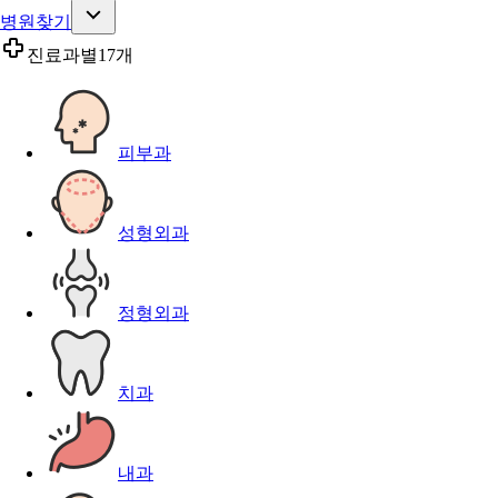
병원찾기
진료과별
17개
피부과
성형외과
정형외과
치과
내과