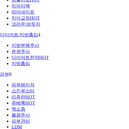
치아미백
라미네이트
치아교정
HOT
크라운/브릿지
다이어트/지방흡입
4
지방분해주사
윤곽주사
다이어트한약
HOT
지방흡입
피부
8
피부레이저
스킨부스터
리쥬란
HOT
쥬베룩
HOT
엑소좀
물광주사
피부관리
LDM