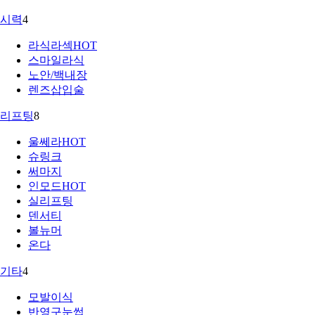
시력
4
라식라섹
HOT
스마일라식
노안/백내장
렌즈삽입술
리프팅
8
울쎄라
HOT
슈링크
써마지
인모드
HOT
실리프팅
덴서티
볼뉴머
온다
기타
4
모발이식
반영구눈썹