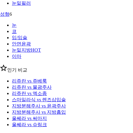
눈밑필러
성형
6
눈
코
입/입술
안면윤곽
눈밑지방
HOT
이마
인기 비교
리쥬란 vs 쥬베룩
리쥬란 vs 물광주사
리쥬란 vs 엑소좀
스마일라식 vs 렌즈삽입술
지방분해주사 vs 윤곽주사
지방분해주사 vs 지방흡입
울쎄라 vs 써마지
울쎄라 vs 슈링크