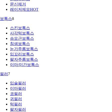
문신제거
레이저제모
HOT
보톡스
8
스킨보톡스
사각턱보톡스
승모근보톡스
침샘보톡스
눈가주름보톡스
입꼬리보톡스
팔자주름보톡스
이마/미간보톡스
필러
7
입술필러
이마필러
코필러
귀필러
턱필러
팔자필러